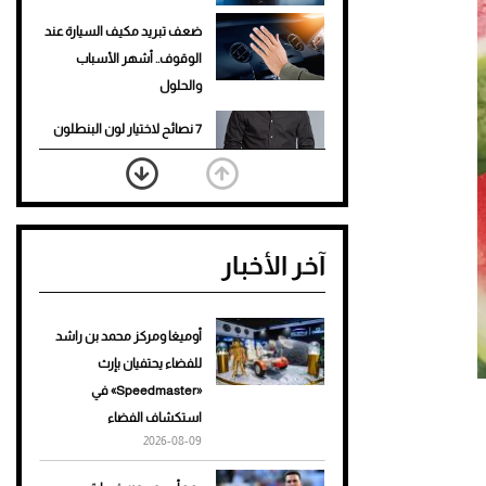
ضعف تبريد مكيف السيارة عند
الوقوف.. أشهر الأسباب
والحلول
7 نصائح لاختيار لون البنطلون
المناسب للقميص الأسود
نرى المستقبل من خلال
تصميماتنا.. كيف حجزت 1886
آخر الأخبار
مكانها في عالم الأزياء؟
أغلى 10 عطور في العالم للرجال
تمنحك فخامة استثنائية
أوميغا ومركز محمد بن راشد
للفضاء يحتفيان بإرث
Aston Martin Valiant: على
«Speedmaster» في
هوى الأبطال
استكشاف الفضاء
2026-08-09
أفضل تدريج للشعر الطويل
لإطلالة جريئة وعصرية