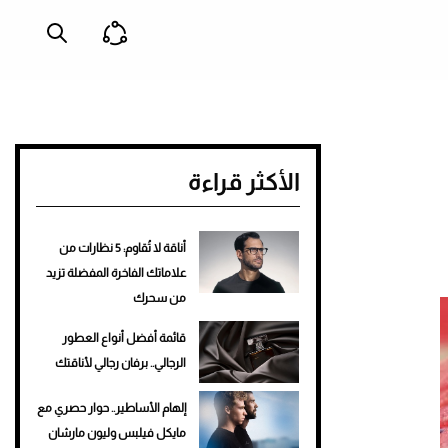
الأكثر قراءة
أناقة لا تُقاوم: 5 نظارات من
علاماتك الفاخرة المفضلة تزيد
من سحرك
قائمة أفضل أنواع العطور
الرجالي.. برفان رجالي لأناقتك
إلهام الأساطير.. حوار حصري مع
مايكل فيلبس وليون مارشان