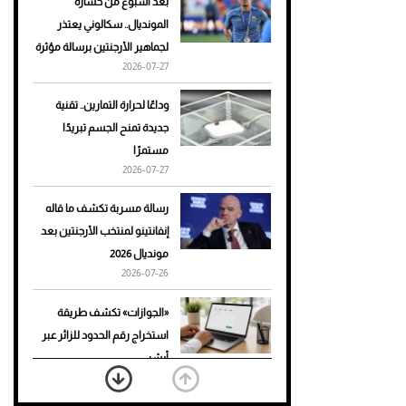
بعد أسبوع من خسارة
المونديال.. سكالوني يعتذر
أحذية Mary Jane: ترف وأناقة
لجماهير الأرجنتين برسالة مؤثرة
للرجال
2026-07-27
وداعًا لحرارة التمارين.. تقنية
جديدة تمنح الجسم تبريدًا
مستمرًا
2026-07-27
رسالة مسربة تكشف ما قاله
إنفانتينو لمنتخب الأرجنتين بعد
مونديال 2026
2026-07-26
«الجوازات» تكشف طريقة
استخراج رقم الحدود للزائر عبر
أبشر
2026-07-26