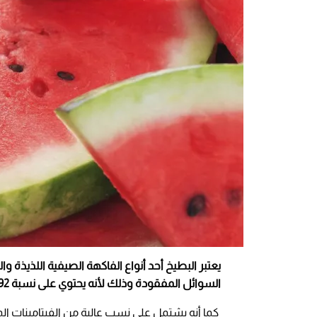
يعتبر البطيخ أحد أنواع الفاكهة الصيفية اللذيذ
السوائل المفقودة وذلك لأنه يحتوي على نسبة 92% من الماء و7% كربوهيدرات.
كما أنه يشتمل على نسب عالية من الفيتامينات المت