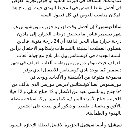
كما يمكنك السباحة في البركة المائية أو خوض تجربة الغوص
في أفضل نقاط الغوص في المحيط الهندي حيث أن مناخ هذا
المكان مناسب للغوص في كل فصول السنة.
لماذا ديسمبر؟
إن أفضل وقت لزيارة جزيرة موريشيوس هو
شهر ديسمبر فنادرا ما تنخفض درجات الحرارة إلى مادون
درجة حرارة مياه البحر الدافئة أي 24 درجة مئوية، فالذين
يفضلون العطلات المليئة بالنشاطات بإمكانهم الاحتفال برأس
السنة الجديدة في كونستانس بيل مار بلاج مع جولة ألعاب
الغولف حيث تتوفر دورتين من بطولة ألعاب الغولف في شهر
ديسمبر. كما يوجد نادي كونستانس للأطفال الذي يوفر
مجموعة متنوعة من الأنشطة و الألعاب. ويوجد في
موريشيوس أيضا كونستانس لابرنس موريس الذي يتألف من
64 جناح رومانسي بعيد عن الأنظار و 12 جناح عائلي و 12 فيلا
فاخرة و جناح الأمراء المترف، كما يتميز ببركة سباحة متصلة
بالأفق و محميات طبيعية و ديكور أنيق يبعث على الشعور
بالهدوء و الطمأنينة.
سيشل:
و أيضا
سيشيل
الجزيرة الأفضل لعطلة الإجازة السنوية