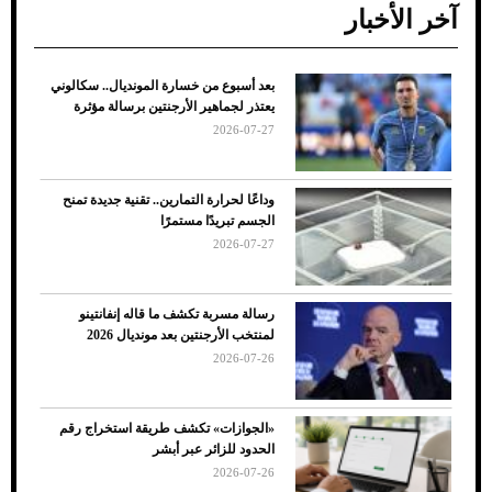
آخر الأخبار
بعد أسبوع من خسارة المونديال.. سكالوني
ضعف تبريد مكيف السيارة عند الوقوف.. أشهر
يعتذر لجماهير الأرجنتين برسالة مؤثرة
الأسباب والحلول
2026-07-27
وداعًا لحرارة التمارين.. تقنية جديدة تمنح
الجسم تبريدًا مستمرًا
2026-07-27
رسالة مسربة تكشف ما قاله إنفانتينو
لمنتخب الأرجنتين بعد مونديال 2026
2026-07-26
7 نصائح لاختيار لون البنطلون المناسب للقميص
«الجوازات» تكشف طريقة استخراج رقم
الأسود
الحدود للزائر عبر أبشر
2026-07-26