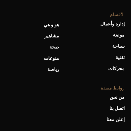
الأقسام
أحذية Mary Jane: ترف وأناقة للرجال
إدارة وأعمال
هو و هي
موضة
مشاهير
سياحة
صحة
تقنية
منوعات
محركات
رياضة
روابط مفيدة
من نحن
اتصل بنا
إعلن معنا