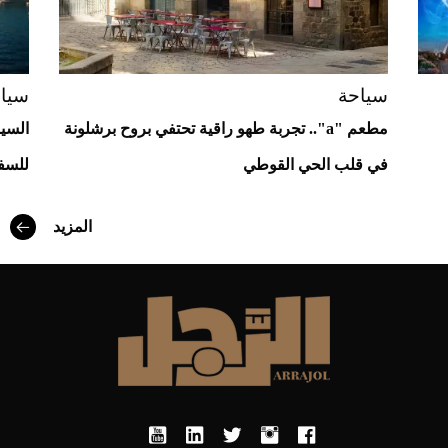
سياحة
سيا
مطعم "a".. تجربة طهو راقية تحتفي بروح برشلونة
السيا
في قلب الحي القوطي
للسف
المزيد
أفضل تدريج للشعر الطويل لإطلالة جريئة وعصرية