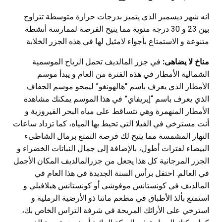
انه شهر ديسمبر الذي يتميز بدرجات حرارة متوسطة تتراوج
بين 23 و 30 درجة مئوية مما يتيح الفرصة لممارسة أنشطة
متنوعة و الاستمتاع بأجواء لامثيل لها في هذه الجزر الخلابة
مناخ لا يضاهى:
في جزر المالديف تحمل الرياح الموسمية
الشمالية الأمطار في هذه الفترة من العام و يبدأ موسم
الأمطار الذي يعرف باسم “هالهونغو” ليمحو موسم الجفاف
الذي يعرف باسم “إيريفاي” في هذا الموسم يمكنك مشاهدة
الأمطار المنهمرة وهي تتساقط على مياه البحر الفيروزية و
أنت مسترخي في الفيلا التي تحيط بها المياه، كما تزداد ساعات
النهار المشمسة مما يتيح لك فرصة التمتع برمال الشاطىء
البيضاء لفترات أطول، بالإضافة إلى جمال النباتات الخضراء و
الجزر المرجانية كل هذا يجعل من جزرالمالديف المكان الأجمل
في العالم. احتفل برأس السنة الجديدة في هذا العام في
المالديف في كونستانس موفوشي أو كونستانس هيلافيلي و
استمتع بألذ الأطباق في مطعم مانتا ذو الأرضية الرملية و
استرخي على الأرائك المريحة في شرفة التراس الخاص بك،