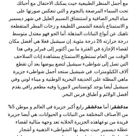
مع أجمل المنظر الطبيعية حيث يمكنك الاحتفال مع أحبائك
تحت السماء المرصعة بالنجوم و التي تنعكس صورتها على
مياه البحر الصافية و استنشاق النسيم العليل في شهر ديسمبر
و الاستمتاع بأشعة الشمس اللطيفة و زخات المطر المتقطعة
ناهيك عن أنواع النباتات المذهلة. أما الجو فهو معتدل متوسط
درجة جرارته 26 درجة مئوية. إن سيشيل فعلا هي أفضل مكان
لقضاء الإجازة في الفترة ما بين أكتوبر إلى فبراير وفي هذا
الوقت من العام تستطيع الاستمتاع بمشاهدة إناث السلاحف
التي تصل إلى شواطىء سيشيل لتضع بيوضها بعد أن تقطع
آلاف الكيلومترات. في شيشيل ستجد أجمل شواطىء جزيرة
ماهي المطلة على الحديقة البحرية الوطنية و ميناء لوني وفي
سيشيل أيضا يوجد كونستانس لاموريا وفيه مطعم راقي يقدم
أفضل الولائم و أطباق فرس البحر.
مدغشقر:
أما
مدغشقر
رابع أكبر جزيرة في العالم و موطن 5%
من الأصناف المختلفة من النباتات و الحيوانات، هي أيضا جزيرة
فريدة من نوعهاهذه الجزيرة الخلابة تعد وجهة مثالية لقضاء
عطلة ديسمبر حيث تحيط بها الشواطىء الذهبية و أشجار