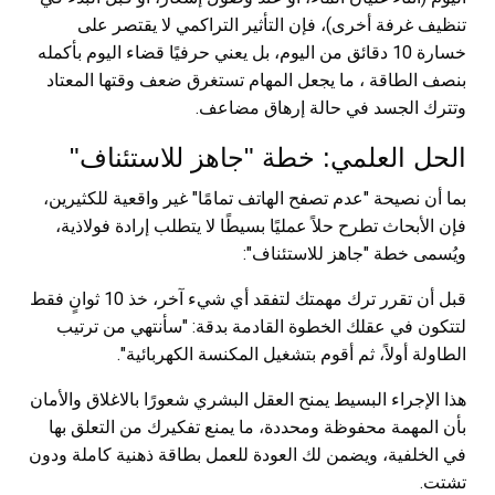
تنظيف غرفة أخرى)، فإن التأثير التراكمي لا يقتصر على
خسارة 10 دقائق من اليوم، بل يعني حرفيًا قضاء اليوم بأكمله
بنصف الطاقة ، ما يجعل المهام تستغرق ضعف وقتها المعتاد
وتترك الجسد في حالة إرهاق مضاعف.
الحل العلمي: خطة "جاهز للاستئناف"
بما أن نصيحة "عدم تصفح الهاتف تمامًا" غير واقعية للكثيرين،
فإن الأبحاث تطرح حلاً عمليًا بسيطًا لا يتطلب إرادة فولاذية،
ويُسمى خطة "جاهز للاستئناف":
قبل أن تقرر ترك مهمتك لتفقد أي شيء آخر، خذ 10 ثوانٍ فقط
لتتكون في عقلك الخطوة القادمة بدقة: "سأنتهي من ترتيب
الطاولة أولاً، ثم أقوم بتشغيل المكنسة الكهربائية".
هذا الإجراء البسيط يمنح العقل البشري شعورًا بالاغلاق والأمان
بأن المهمة محفوظة ومحددة، ما يمنع تفكيرك من التعلق بها
في الخلفية، ويضمن لك العودة للعمل بطاقة ذهنية كاملة ودون
تشتت.