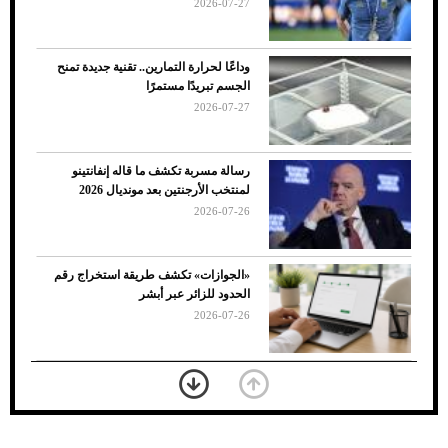
2026-07-27
وداعًا لحرارة التمارين.. تقنية جديدة تمنح
الجسم تبريدًا مستمرًا
2026-07-27
رسالة مسربة تكشف ما قاله إنفانتينو
لمنتخب الأرجنتين بعد مونديال 2026
2026-07-26
7 نصائح لاختيار لون البنطلون المناسب للقميص
«الجوازات» تكشف طريقة استخراج رقم
الأسود
الحدود للزائر عبر أبشر
2026-07-26
بعد 7 أشهر من تعرضه لحادث مروع.. جوشوا
يفوز على برينغا بـ"الضربة القاضية" (فيديو)
2026-07-26