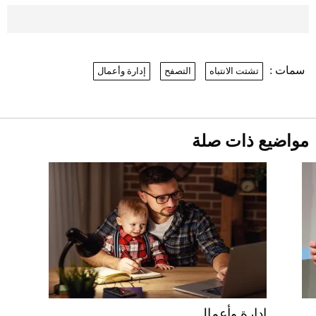
موعد صرف حساب المواطن لشهر
أغسطس 2026
2026-07-25
سمات :
تشتت الانتباه
التصفح
إدارة وأعمال
نرى المستقبل من خلال تصميماتنا.. كيف حجزت
1886 مكانها في عالم الأزياء؟
أقصر يوم في 2026 يقترب.. ماذا يحدث في
دوران الأرض؟
2026-07-25
مواضيع ذات صلة
قبل ليلة النزال.. اكتمال وزن أبطال "The
Comeback" في جدة (فيديو)
2026-07-25
"بوجاتي ميسترال" الاستثنائية للبيع في
مزاد مونتيري
2026-07-23
أغلى 10 عطور في العالم للرجال تمنحك فخامة
استثنائية
إدارة وأعمال