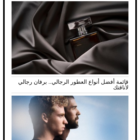
قائمة أفضل أنواع العطور الرجالي.. برفان رجالي
لأناقتك