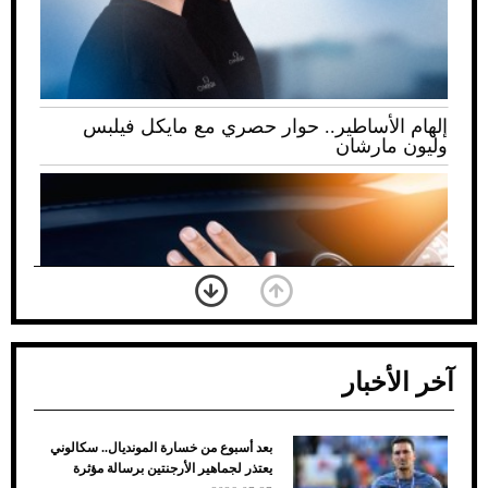
إلهام الأساطير.. حوار حصري مع مايكل فيلبس
وليون مارشان
آخر الأخبار
بعد أسبوع من خسارة المونديال.. سكالوني
ضعف تبريد مكيف السيارة عند الوقوف.. أشهر
يعتذر لجماهير الأرجنتين برسالة مؤثرة
الأسباب والحلول