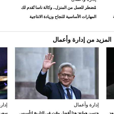
مُضطر للعمل من المنزل.. وكالة ناسا تُقدم لك
المهارات الأساسية للنجاح وزيادة الانتاجية
المزيد من إدارة وأعمال
Aston Martin Valiant: على هوى الأبطال
إدارة وأعمال
إدار
عد
جنسن هوانغ: هذا أفضل وقت في التاريخ لتأسيس