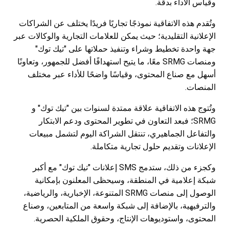
وقياس الأداء بدقة.
وتُقدم هذه الاتفاقية نموذجًا تجاريًا فريدًا يختلف عن الشراكات
الإعلانية التقليدية؛ حيث يمكن للعلامات التجارية والوكالات عبر
جهة واحدة تخطيط وشراء وتنفيذ حملاتها على "تيك توك"
ومنصات SRMG معًا، ما يتيح استهدافًا أفضل للجمهور، وتعاونًا
أسهل مع صناع المحتوى، وقياسًا واضحًا للأداء عبر مختلف
المنصات.
وتُتوج هذه الاتفاقية علاقة ممتدة لسنوات بين "تيك توك" و
SRMG؛ فبعد التعاون في تطوير المحتوى ودعم الابتكار
والتفاعل الجماهيري، تنتقل الشراكة اليوم لتشمل مبيعات
الإعلانات وتقديم حلول تجارية متكاملة.
وكجزء من ذلك، ستدمج SMS إعلانات "تيك توك" مع أكبر
شبكة إعلامية في المنطقة، وسيحظى المعلنون بإمكانية
الوصول إلى منصات SRMG المتنوعة، الإخبارية، والرياضية،
والترفيهية، بالإضافة إلى شبكة واسعة من المتابعين، وصناع
المحتوى، واستوديوهات الإنتاج، وحقوق الملكية الحصرية.