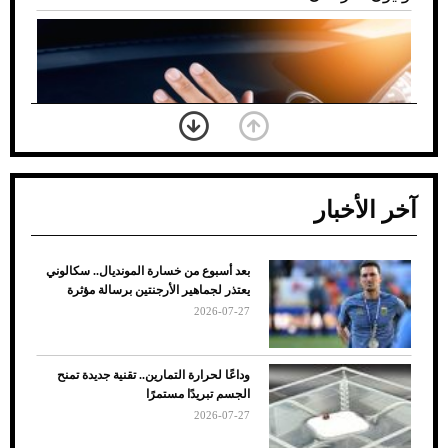
آخر الأخبار
بعد أسبوع من خسارة المونديال.. سكالوني
ضعف تبريد مكيف السيارة عند الوقوف.. أشهر
يعتذر لجماهير الأرجنتين برسالة مؤثرة
الأسباب والحلول
2026-07-27
وداعًا لحرارة التمارين.. تقنية جديدة تمنح
الجسم تبريدًا مستمرًا
2026-07-27