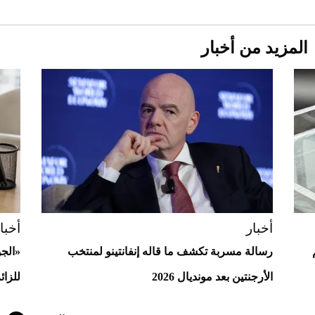
المزيد من أخبار
Aston Martin Valiant: على هوى الأبطال
أخبار
أخبا
رسالة مسربة تكشف ما قاله إنفانتينو لمنتخب
«الج
الأرجنتين بعد مونديال 2026
للزائ
أفضل تدريج للشعر الطويل لإطلالة جريئة وعصرية