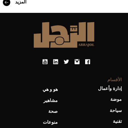
المزيد
أحذية Mary Jane: ترف وأناقة للرجال
الأقسام
إدارة وأعمال
هو و هي
موضة
مشاهير
سياحة
صحة
تقنية
منوعات