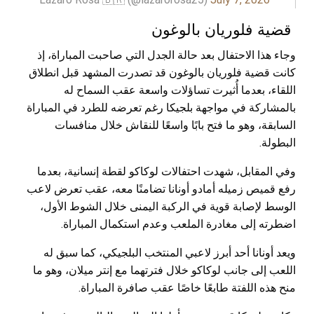
قضية فلوريان بالوغون
وجاء هذا الاحتفال بعد حالة الجدل التي صاحبت المباراة، إذ
كانت قضية فلوريان بالوغون قد تصدرت المشهد قبل انطلاق
اللقاء، بعدما أُثيرت تساؤلات واسعة عقب السماح له
بالمشاركة في مواجهة بلجيكا رغم تعرضه للطرد في المباراة
السابقة، وهو ما فتح بابًا واسعًا للنقاش خلال منافسات
البطولة.
وفي المقابل، شهدت احتفالات لوكاكو لقطة إنسانية، بعدما
رفع قميص زميله أمادو أونانا تضامنًا معه، عقب تعرض لاعب
الوسط لإصابة قوية في الركبة اليمنى خلال الشوط الأول،
اضطرته إلى مغادرة الملعب وعدم استكمال المباراة.
ويعد أونانا أحد أبرز لاعبي المنتخب البلجيكي، كما سبق له
اللعب إلى جانب لوكاكو خلال فترتهما مع إنتر ميلان، وهو ما
منح هذه اللفتة طابعًا خاصًا عقب صافرة المباراة.