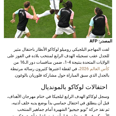
المصدر: AFP
لفت المهاجم البلجيكي روميلو لوكاكو الأنظار باحتفال مثير
للجدل عقب تسجيله الهدف الرابع لمنتخب بلاده في الفوز على
الولايات المتحدة بنتيجة 4-1، ضمن منافسات دور الـ16 من
كأس العالم 2026
، في لقطة اعتبرها كثيرون رسالة مرتبطة
بالجدل الذي سبق المباراة حول مشاركة فلوريان بالوغون.
احتفالات لوكاكو بالمونديال
وسجل لوكاكو الهدف الرابع لبلجيكا في ختام مهرجان الأهداف،
قبل أن ينطلق في احتفال حماسي بدأ بوضع يديه خلف أذنيه،
ثم نفذ حركة "توبو جيجيو" الشهيرة أمام جماهير المنتخب
الأميركي في المدرجات، قبل أن يقوم بإشارة أخرى عكست