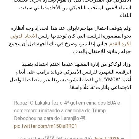
استياء لاعبي المنتخب البلجيكي من الأحاديث التي سبقت
اللقاء.
ولم يتوقف احتفال مهاجم نابولي عند هذا الحد، إذ وجه أنظاره
نحو المقصورة الرئيسة التي كان يُوجد بها رئيس
الاتحاد الدولي
لكرة القدم
جياني إنفانتينو، وصرخ في تلك الجهة قبل أن يتجمع
حوله زملاؤه للاحتفال بالهدف.
وزاد لوكاكو من إثارة المشهد عندما اختتم احتفاله بتقليد
الرقصة الشهيرة للرئيس الأميركي دونالد ترامب على أنغام
أغنية "YMCA"، في لقطة انتشرت سريعًا عبر منصات التواصل
الاجتماعي وأثارت تفاعلًا واسعًا.
Rapaz! O Lukaku fez o 4º gol em cima dos EUA e
comemorou imitando a dancinha do Trump.
Debochou na cara do Laranjão 🤣
pic.twitter.com/m150isRRC1
July 7, 2026
— Lázaro Rosa 🇧🇷 (@lazarorosa25)