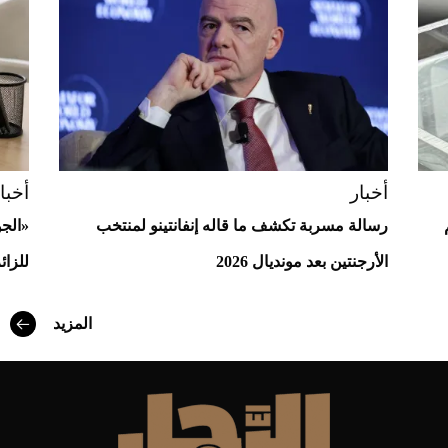
أخبار
أخبا
رسالة مسربة تكشف ما قاله إنفانتينو لمنتخب
«الج
أفضل تدريج للشعر الطويل لإطلالة جريئة وعصرية
الأرجنتين بعد مونديال 2026
للزائ
المزيد