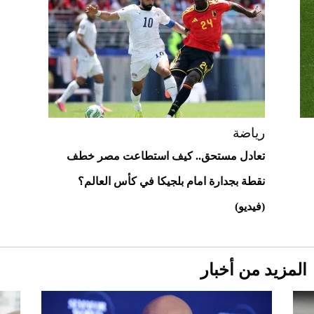
"بوجاتي ميسترال" الاستثنائية للبيع في
مزاد مونتيري
2026-07-23
أغلى 10 عطور في العالم للرجال تمنحك فخامة
استثنائية
رياضة
تعادل مستحق.. كيف استطاعت مصر خطف
نقطة بجدارة امام بلجيكا في كأس العالم؟
(فيديو)
المزيد من أخبار
Aston Martin Valiant: على هوى الأبطال