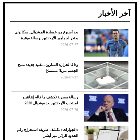
آخر الأخبار
بعد أسبوع من خسارة المونديال.. سكالوني
ضعف تبريد مكيف السيارة عند الوقوف.. أشهر
يعتذر لجماهير الأرجنتين برسالة مؤثرة
الأسباب والحلول
2026-07-27
وداعًا لحرارة التمارين.. تقنية جديدة تمنح
الجسم تبريدًا مستمرًا
2026-07-27
رسالة مسربة تكشف ما قاله إنفانتينو
لمنتخب الأرجنتين بعد مونديال 2026
2026-07-26
7 نصائح لاختيار لون البنطلون المناسب للقميص
«الجوازات» تكشف طريقة استخراج رقم
الأسود
الحدود للزائر عبر أبشر