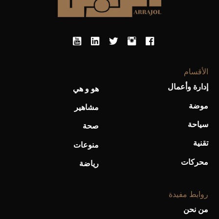
أحذية Mary Jane: ترف وأناقة للرجال
الأقسام
إدارة وأعمال
هو و هي
موضة
مشاهير
سياحة
صحة
تقنية
منوعات
محركات
رياضة
روابط مفيدة
من نحن