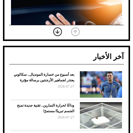
آخر الأخبار
بعد أسبوع من خسارة المونديال.. سكالوني
ضعف تبريد مكيف السيارة عند الوقوف.. أشهر
يعتذر لجماهير الأرجنتين برسالة مؤثرة
الأسباب والحلول
2026-07-27
وداعًا لحرارة التمارين.. تقنية جديدة تمنح
الجسم تبريدًا مستمرًا
2026-07-27