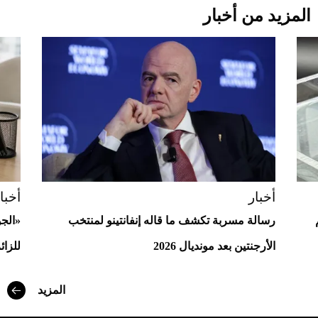
المزيد من أخبار
Aston Martin Valiant: على هوى الأبطال
أخبار
أخبا
رسالة مسربة تكشف ما قاله إنفانتينو لمنتخب
«الج
الأرجنتين بعد مونديال 2026
للزائ
أفضل تدريج للشعر الطويل لإطلالة جريئة وعصرية
المزيد