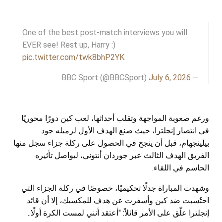
One of the best post-match interviews you will
EVER see! Rest up, Harry :)
pic.twitter.com/twk8bhP2YK
July 6, 2026
— BBC Sport (@BBCSport)
ورغم صعوبة المواجهة وتقلب أحداثها، لعب كين دورًا محوريًا
في انتصار إنجلترا، حيث صنع الهدف الأول لزميله جود
بيلينجهام، قبل أن ينجح في الحصول على ركلة جزاء سجل منها
الفريق الهدف الثالث عبر جوردان أنتوني، ليواصل تأثيره
الحاسم في اللقاء.
وشهدت المباراة جدلًا تحكيميًا، خصوصًا في ركلة الجزاء التي
احتُسبت ضد كين وأسفرت عن هدف للمكسيك، إلا أن قائد
إنجلترا علّق على الأمر قائلاً: "أعتقد أنني لمست الكرة أولًا..