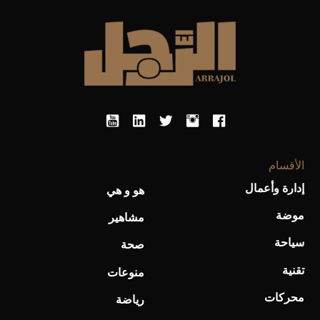
الأقسام
أحذية Mary Jane: ترف وأناقة للرجال
إدارة وأعمال
هو و هي
موضة
مشاهير
سياحة
صحة
تقنية
منوعات
محركات
رياضة