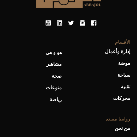
أحذية Mary Jane: ترف وأناقة للرجال
الأقسام
إدارة وأعمال
هو و هي
موضة
مشاهير
سياحة
صحة
تقنية
منوعات
محركات
رياضة
روابط مفيدة
من نحن