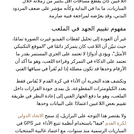
اللاعبين كان يقطع مسافات أقل بكثير من زملائه خلال
المباريات، ما بدا في البداية وكأنه مؤشر على ضعف المردود
البدني، وقد يعرّضه لمراجعة فنية صارمة.
مفهوم تقييم الجهد في الملعب
غير أن العودة إلى تحليل لقطات الفيديو غيرت الصورة تمامًا،
حيث تبيّن أن اللاعب كان يتمركز دائمًا في "الموقع التكتيكي
الأمثل"، ويؤدي أدوارًا لا تعتمد على الجري المستمر بقدر ما
تعتمد على الذكاء في التمركز وقراءة اللعب، وهو ما أكد أن
الأرقام وحدها قد تكون مضللة إذا لم تُقرأ في سياقها الفني.
وتكشف هذه التجربة أن الأداء في كرة القدم لا يُقاس فقط
بعدد الكيلومترات المقطوعة، بل بمدى جودة القرارات داخل
الملعب، وهو ما دفع الجهاز الفني إلى إعادة النظر في طريقة
تقييم بعض اللاعبين اعتمادًا على البيانات وحدها.
ولا يقتصر هذا التوجه على البرازيل، إذ سمح
الاتحاد الدولي
لكرة القدم
"فيفا" باستخدام أنظمة تتبع الأداء عبر GPS في
المباريات الرسمية منذ سنوات، مع اعتماد غالبية المنتخبات