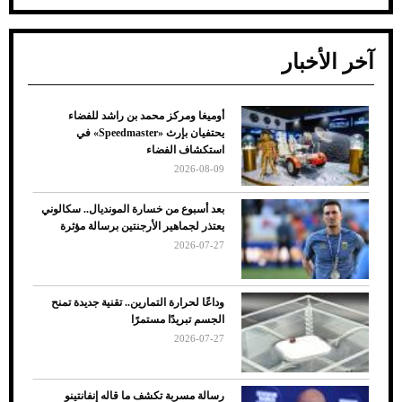
آخر الأخبار
أوميغا ومركز محمد بن راشد للفضاء
ضعف تبريد مكيف السيارة عند الوقوف.. أشهر
يحتفيان بإرث «Speedmaster» في
الأسباب والحلول
استكشاف الفضاء
2026-08-09
بعد أسبوع من خسارة المونديال.. سكالوني
يعتذر لجماهير الأرجنتين برسالة مؤثرة
2026-07-27
وداعًا لحرارة التمارين.. تقنية جديدة تمنح
الجسم تبريدًا مستمرًا
2026-07-27
7 نصائح لاختيار لون البنطلون المناسب للقميص
رسالة مسربة تكشف ما قاله إنفانتينو