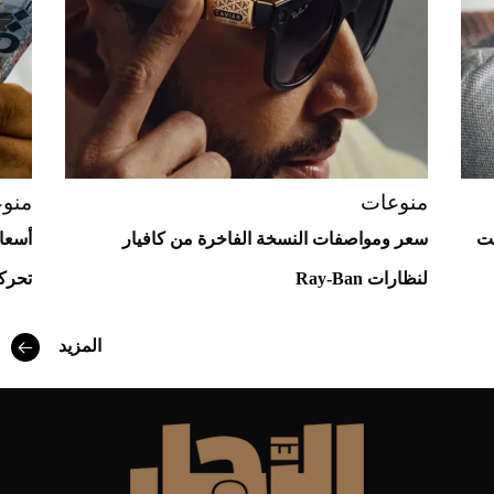
منوعات
منو
لت
سعر ومواصفات النسخة الفاخرة من كافيار
أسعار
لنظارات Ray-Ban
تحركا
أفضل تدريج للشعر الطويل لإطلالة جريئة وعصرية
المزيد