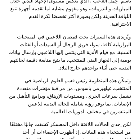
باسم "حِمل اللاعب"، الذي يعكس مستوى الإجهاد البدني خلال
المباريات والتدريبات، وهو مفهوم مشابه لما تقدمه أجهزة تتبع
اللياقة الحديثة ولكن بصورة أكثر تخصصًا لكرة القدم
الاحترافية.
وتُرتدى هذه السترات تحت قمصان اللاعبين في المنتخبات
البرازيلية كافة، سواء فريق الرجال أو السيدات أو الفئات
السنية، مع قيام الأندية التي ينتمي إليها اللاعبون بإرسال بيانات
يومية إلى الجهاز الفني للمنتخب، ما يتيح متابعة دقيقة لحالتهم
البدنية حتى أثناء تواجدهم خارج البلاد.
وتمكّن هذه المنظومة رئيس قسم العلوم الرياضية في
المنتخب، غيلهيرمي باسوس، من مراقبة مؤشرات متعددة
تشمل سرعات الجري، ومستويات الإرهاق، وبرامج التأهيل من
الإصابات، بما يوفر رؤية شاملة للحالة البدنية للاعبين
المنتشرين في مختلف الدوريات العالمية.
لكن إحدى الحالات اللافتة داخل المعسكر كشفت جانبًا مختلفًا
من استخدام هذه البيانات، إذ أظهرت الإحصاءات أن أحد