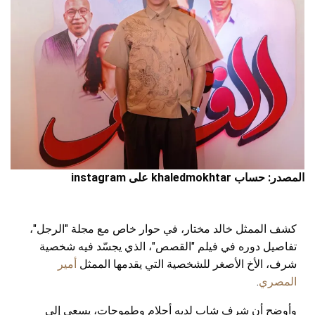
المصدر: حساب khaledmokhtar على instagram
كشف الممثل خالد مختار، في حوار خاص مع مجلة "الرجل"،
تفاصيل دوره في فيلم "القصص"، الذي يجسّد فيه شخصية
شرف، الأخ الأصغر للشخصية التي يقدمها الممثل
أمير
المصري
.
وأوضح أن شرف شاب لديه أحلام وطموحات، يسعى إلى