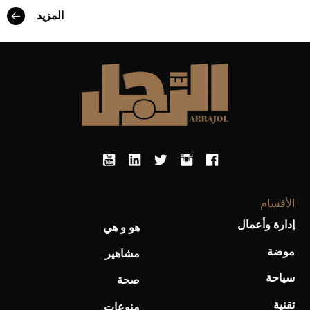
المزيد
أحذية Mary Jane: ترف وأناقة للرجال
الأقسام
إدارة وأعمال
هو و هي
موضة
مشاهير
سياحة
صحة
تقنية
منوعات