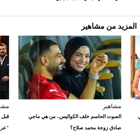
المزيد من مشاهير
Aston Martin Valiant: على هوى الأبطال
مشاهير
مشا
في
الصوت الحاسم خلف الكواليس.. من هي ماجي
قبل إ
صادق زوجة محمد صلاح؟
"عرش
أفضل تدريج للشعر الطويل لإطلالة جريئة وعصرية