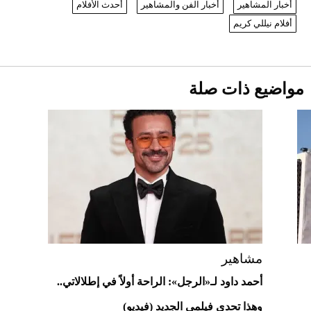
أخبار المشاهير
أخبار الفن والمشاهير
أحدث الأفلام
1886 مكانها في عالم الأزياء؟
أقصر يوم في 2026 يقترب.. ماذا يحدث في
أفلام نيللي كريم
دوران الأرض؟
2026-07-25
قبل ليلة النزال.. اكتمال وزن أبطال "The
مواضيع ذات صلة
Comeback" في جدة (فيديو)
2026-07-25
"بوجاتي ميسترال" الاستثنائية للبيع في
مزاد مونتيري
2026-07-23
أغلى 10 عطور في العالم للرجال تمنحك فخامة
استثنائية
مشاهير
أحمد داود لـ«الرجل»: الراحة أولاً في إطلالاتي..
وهذا تحدي فيلمي الجديد (فيديو)