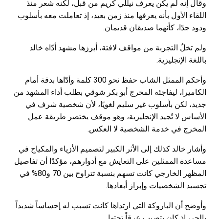
وقال إنه لم يكن يعرف نيللي كريم من قبل، لكنه شعر منذ
اللقاء الأول بأنه يعرفها منذ زمن بعيد، إذ تعاملت معه بأسلوب
ودود جدًا، كأنهما صديقان قديمان.
ولم تخلُ التجربة من مواقف لافتة، أبرزها مشهد أدّاه خالد
باللغة الإنجليزية.
وأحكم الممثل الشاب حفظ نحو 300 كلمة وأدّاها بدقة أمام
الكاميرا، ليفاجئه المخرج أبو بكر شوقي بطلب أداء المشهد من
جديد، لكن بأسلوب غير سليم لغويًا، لأن شخصية شرف في
الأساس لا تُجيد الإنجليزية، وهو موقف يختصر طريقة عمل
المخرج في خدمة الشخصية لا العكس.
وأشار خالد كذلك إلى الأثر الكبير لتصميم الأزياء والمكياج في
مساعدة الممثلين على التعايش مع أدوارهم، مؤكدًا أن تفاصيل
المظهر الخارجي كانت تسهم بنسبة تتراوح بين 70 و80% في
تجسيد الشخصيات وإبراز أبعادها.
وأوضح أن الباروكة التي ارتداها كانت تسبب له إحساساً شديداً
بالحر، إذ كان يتصبب عرقاً تحتها.