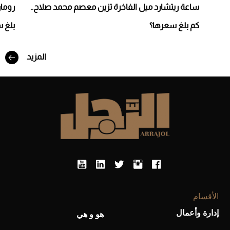
ساعة ريتشارد ميل الفاخرة تزين معصم محمد صلاح..
رومان
كم بلغ سعرها؟
بلغ 
أفضل تدريج للشعر الطويل لإطلالة جريئة وعصرية
المزيد
أحذية Mary Jane: ترف وأناقة للرجال
الأقسام
إدارة وأعمال
هو و هي