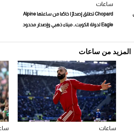
ساعات
Chopard تطلق إصدارًا خاصًا من ساعتها Alpine
Eagle لدولة الكويت.. ميناء ذهبي وإصدار محدود
المزيد من ساعات
Aston Martin Valiant: على هوى الأبطال
ساعات
ساع