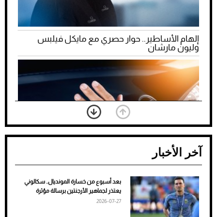
إلهام الأساطير.. حوار حصري مع مايكل فيلبس
وليون مارشان
آخر الأخبار
بعد أسبوع من خسارة المونديال.. سكالوني
ضعف تبريد مكيف السيارة عند الوقوف.. أشهر
يعتذر لجماهير الأرجنتين برسالة مؤثرة
الأسباب والحلول
2026-07-27