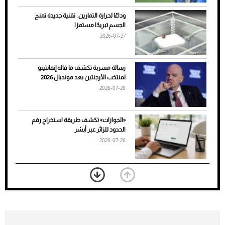
وداعًا لحرارة التمارين.. تقنية جديدة تمنح
الجسم تبريدًا مستمرًا
2026-07-27
رسالة مسربة تكشف ما قاله إنفانتينو
لمنتخب الأرجنتين بعد مونديال 2026
2026-07-26
7 نصائح لاختيار لون البنطلون المناسب للقميص
«الجوازات» تكشف طريقة استخراج رقم
الأسود
الحدود للزائر عبر أبشر
2026-07-26
بعد 7 أشهر من تعرضه لحادث مروع.. جوشوا
يفوز على برينغا بـ"الضربة القاضية" (فيديو)
2026-07-26
موعد صرف حساب المواطن لشهر