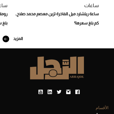
ساعات
ساع
ساعة ريتشارد ميل الفاخرة تزين معصم محمد صلاح..
رومان
كم بلغ سعرها؟
بلغ 
أفضل تدريج للشعر الطويل لإطلالة جريئة وعصرية
المزيد
الأقسام
أحذية Mary Jane: ترف وأناقة للرجال