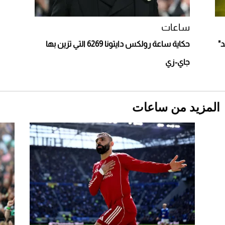
أغلى 10 عطور في العالم للرجال تمنحك فخامة
استثنائية
ساعات
د"
حكاية ساعة رولكس دايتونا 6269 التي تزين بها
جاي-زي
المزيد من ساعات
Aston Martin Valiant: على هوى الأبطال