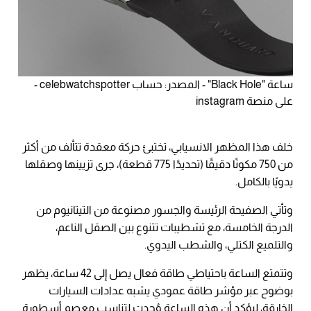
ساعة "Black Hole" - المصدر: حساب celebwatchspotter -
على منصة instagram
خلف هذا المظهر الانسيابي، تختبئ حركة معقدة تتألف من أكثر
من 750 مكونًا دقيقًا (تحديدًا 775 قطعة)، جرى تزيينها وصقلها
يدويًا بالكامل.
وتأتي الصفيحة الرئيسة والجسور مصنوعة من التيتانيوم من
الدرجة الخامسة، مع تشطيبات تتنوع بين الصقل الناعم،
والتلميع الكتلي، والشطب اليدوي.
وتتمتع الساعة باحتياطي طاقة فعال يصل إلى 42 ساعة، يظهر
بوضوح عبر مؤشر طاقة عمودي يشبه عدادات السيارات
الخارقة، ليؤكد أن هذه الساعة وُجدت لتناسب معصم أسطورة