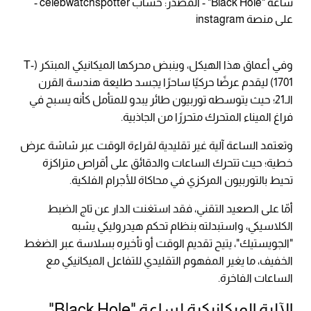
ساعة "Black Hole" - المصدر: حساب celebwatchspotter -
على منصة instagram
وفي أعماق هذا الهيكل، وينبض محركها الميكانيكي المبتكر (T-
1701) ليقدم عرضًا حركيًا ساحرًا يجسد طليعة هندسة القرن
الـ21؛ حيث يتوسطه توربيون طائر يبدو للمتأمل كأنه يسبح في
فراغ الميناء المتحرك متحررًا من الجاذبية.
وتعتمد الساعة آلية غير تقليدية لقراءة الوقت عبر شاشة عرض
خطية؛ حيث تتحرك الساعات والدقائق على أقراص متراكزة
تحيط بالتوربيون المركزي في محاكاة للأجرام الفلكية.
أمّا على الصعيد التقني، فقد استغنت الدار عن تاج الضبط
الكلاسيكي، واستبدلته بنظام تحكم هيدروليكي يشبه
"الجويستيك"، يتيح تقديم الوقت أو تأخيره بسلاسة عبر الضغط
الخفيف، ما يغير المفهوم التقليدي للتفاعل الميكانيكي مع
الساعات الفاخرة.
الآلية الميكانيكية لساعة "Black Hole"