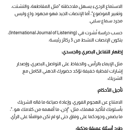
الاستماع الرديء يسهل ملاحظته "مثل المقاطعة، والتشتت،
وتغيير الموضوع"، أما الإنصات الجيد فهو مجهود واعٍ وليس
مجرد سماع سلبي.
حسب دراسة نُشرت في (International Journal of Listening)،
يتكون الإنصات النشط من 3 ركائز رئيسة:
إظهار التفاعل البصري والجسدي:
مثل الإيماء بالرأس، والحفاظ على التواصل البصري، وإصدار
إشارات لفظية خفيفة تؤكد حضورك الذهني الكامل مع
الشريك.
تأجيل الأحكام:
الامتناع عن الهجوم الفوري، وإعادة صياغة ما قاله الشريك
بأسلوبك لتأكيد فهمك، مثل: "إذن، ما أفهمه من كلامك هو.."،
ما يضمن وجودكما على وفاق حتى لو لم تكن موافقًا على الرأي.
طرح أسئلة عميقة وذكية: