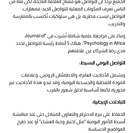
الجميع يردد أن التواصل هو مفتاح العلاقة الناجحة، لكن قلة من
الناس تعرف المكونات الفعلية للتواصل الجيد؛ فمهارات
التواصل ليست فطرية، بل هي سلوكيات تُكتسب بالممارسة
والتدريب.
وبناءً على مراجعة علمية شاملة نُشرت في "Journal of
Psychology in Africa"، هناك 5 أنماط رئيسة للتواصل تحدد
مدى رضا الشركاء عن علاقتهم:
التواصل اليومي البسيط:
ويشمل الأحاديث العابرة، والاطمئنان الروتيني، وعلامات
المودة اللفظية والجسدية اليومية؛ وقد تبدو هذه الأحاديث غير
محورية، لكنها أساسية لخلق شعور بالقرب.
التبادلات الإيجابية:
الحفاظ على نبرة الاحترام والتعاون المتبادل حتى عند مناقشة
أبسط الأمور اليومية "مثل اختيار وجبة العشاء" أو عند طرح
المواضيع الحساسة.