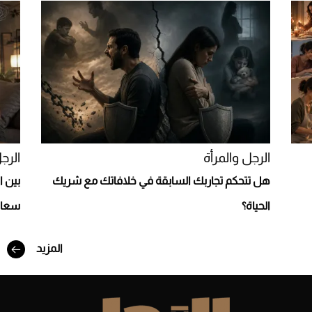
Aston Martin Valiant: على هوى الأبطال
الرجل والمرأة
الرج
هل تتحكم تجاربك السابقة في خلافاتك مع شريك
بين ا
الحياة؟
سعاد
المزيد
أفضل تدريج للشعر الطويل لإطلالة جريئة وعصرية