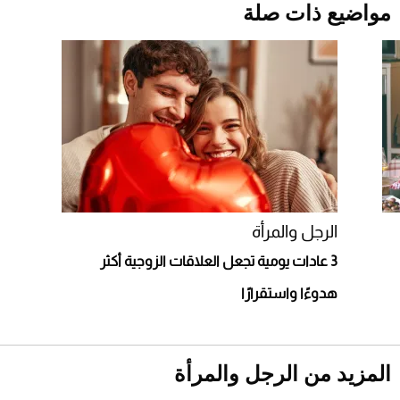
مواضيع ذات صلة
قبل ليلة النزال.. اكتمال وزن أبطال "The
Comeback" في جدة (فيديو)
2026-07-25
"بوجاتي ميسترال" الاستثنائية للبيع في مزاد
مونتيري
2026-07-23
أغلى 10 عطور في العالم للرجال تمنحك فخامة
استثنائية
الرجل والمرأة
3 عادات يومية تجعل العلاقات الزوجية أكثر
هدوءًا واستقرارًا
المزيد من الرجل والمرأة