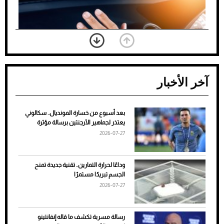
آخر الأخبار
بعد أسبوع من خسارة المونديال.. سكالوني
ضعف تبريد مكيف السيارة عند الوقوف.. أشهر
يعتذر لجماهير الأرجنتين برسالة مؤثرة
الأسباب والحلول
2026-07-27
وداعًا لحرارة التمارين.. تقنية جديدة تمنح
الجسم تبريدًا مستمرًا
2026-07-27
رسالة مسربة تكشف ما قاله إنفانتينو