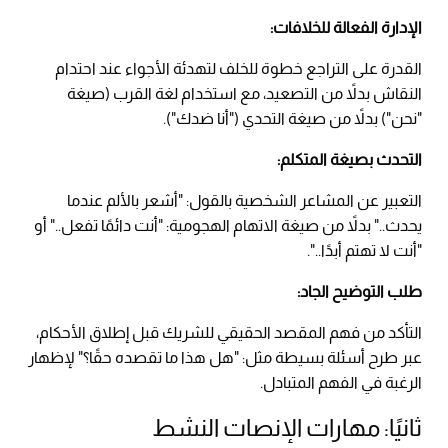
الإدارة الفعالة للخلافات:
القدرة على التراجع خطوة للخلف لتهدئة الأجواء عند احتدام
النقاش بدلاً من التصعيد، مع استخدام لغة القرب (صيغة
"نحن") بدلاً من صيغة التحدي ("أنا ضدك").
التحدث بصيغة المتكلم:
التعبير عن المشاعر الشخصية بالقول: "أشعر بالألم عندما
يحدث.." بدلاً من صيغة الاتهام الهجومية: "أنت دائمًا تفعل.." أو
"أنت لا تهتم أبدًا..".
طلب التوضيح الجاد:
التأكد من فهم المقصد الحقيقي للشريك قبل إطلاق الأحكام،
عبر طرح أسئلة بسيطة مثل: "هل هذا ما تقصده حقًا؟" لإظهار
الرغبة في الفهم المتبادل.
ثانيًا: مهارات الإنصات النشط