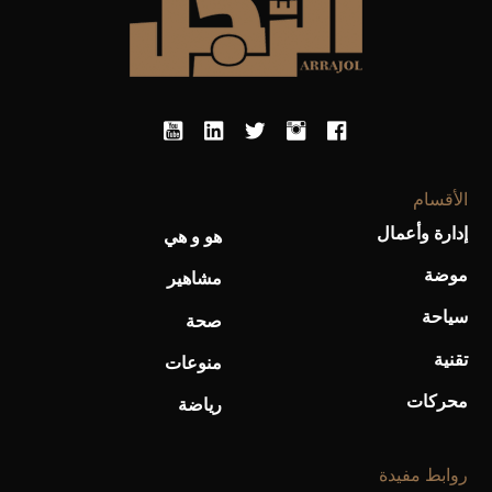
أحذية Mary Jane: ترف وأناقة للرجال
الأقسام
إدارة وأعمال
هو و هي
موضة
مشاهير
سياحة
صحة
تقنية
منوعات
محركات
رياضة
روابط مفيدة