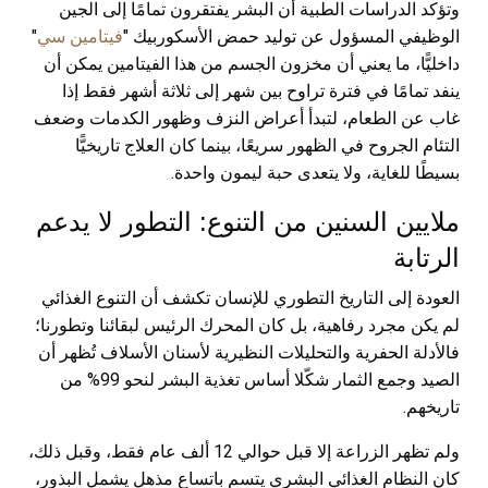
وتؤكد الدراسات الطبية أن البشر يفتقرون تمامًا إلى الجين
الوظيفي المسؤول عن توليد حمض الأسكوربيك "
فيتامين سي
"
داخليًّا، ما يعني أن مخزون الجسم من هذا الفيتامين يمكن أن
ينفد تمامًا في فترة تراوح بين شهر إلى ثلاثة أشهر فقط إذا
غاب عن الطعام، لتبدأ أعراض النزف وظهور الكدمات وضعف
التئام الجروح في الظهور سريعًا، بينما كان العلاج تاريخيًّا
بسيطًا للغاية، ولا يتعدى حبة ليمون واحدة.
ملايين السنين من التنوع: التطور لا يدعم
الرتابة
العودة إلى التاريخ التطوري للإنسان تكشف أن التنوع الغذائي
لم يكن مجرد رفاهية، بل كان المحرك الرئيس لبقائنا وتطورنا؛
فالأدلة الحفرية والتحليلات النظيرية لأسنان الأسلاف تُظهر أن
الصيد وجمع الثمار شكّلا أساس تغذية البشر لنحو 99% من
تاريخهم.
ولم تظهر الزراعة إلا قبل حوالي 12 ألف عام فقط، وقبل ذلك،
كان النظام الغذائي البشري يتسم باتساع مذهل يشمل البذور،