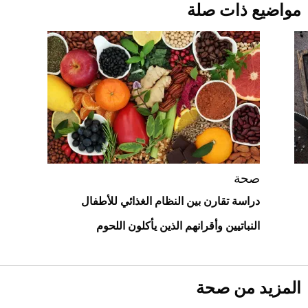
قبل ليلة النزال.. اكتمال وزن أبطال "The
مواضيع ذات صلة
Comeback" في جدة (فيديو)
2026-07-25
"بوجاتي ميسترال" الاستثنائية للبيع في
مزاد مونتيري
2026-07-23
أغلى 10 عطور في العالم للرجال تمنحك فخامة
استثنائية
صحة
دراسة تقارن بين النظام الغذائي للأطفال
النباتيين وأقرانهم الذين يأكلون اللحوم
المزيد من صحة