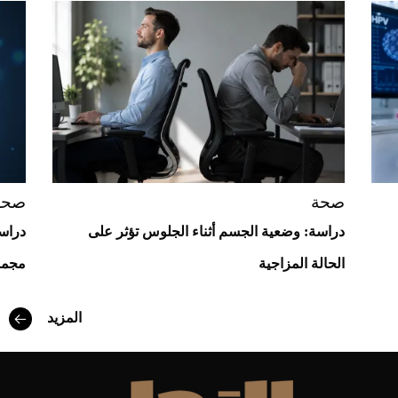
Aston Martin Valiant: على هوى الأبطال
صحة
صحة
دراسة: وضعية الجسم أثناء الجلوس تؤثر على
دراسة
الحالة المزاجية
مجمو
أفضل تدريج للشعر الطويل لإطلالة جريئة وعصرية
المزيد