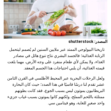
المصدر: shutterstock
تاريخنا البيولوجي الممتد عبر ملايين السنين لم يُصمم ليتحمل
الرتابة الغذائية؛ فالجسد البشري نتاج تنوع هائل في مصادر
الغذاء، ولا يمكن لأي طعام منفرد على وجه الأرض، مهما بلغت
قيمته الغذائية، أن يلبي احتياجات هذا الجسم المعقد.
ولعل الرحلات البحرية عبر المحيط الأطلسي في القرن الثامن
عشر تقدم لنا درسًا قاسيًا في هذا الصدد؛ حيث كان البحارة
البريطانيون يموتون ليس بسبب الجوع، فقد كانت بطونهم
ممتلئة باللحم المملح، ولكنهم كانوا يموتون بسبب غياب جزيء
واحد صغيرٍ للغاية، وهو فيتامين سي.