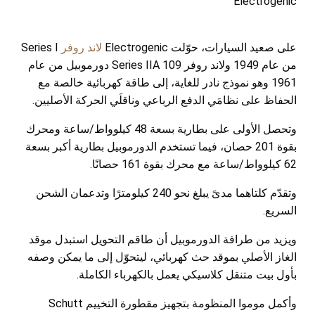
Electrogenic
على صعيد السيارات، حوّلت Electrogenic
لاند روفر
Series I
من عام 1949 ولاند روفر Series IIA 109 دورموبيل من عام
1961 وهو نموذج نادر للغاية، إلى طاقة كهربائية خالصة مع
الحفاظ على نظامَي الدفع الرباعي وناقلَي الحركة الأصليين.
وتحصل الأولى على بطارية بسعة 48 كيلوواط/ساعة ومحرك
بقوة 201 حصان، فيما تستخدم الدورموبيل بطارية أكبر بسعة
62 كيلوواط/ساعة مع محرك بقوة 161 حصانًا.
وتقدّم كلتاهما مدىً يبلغ نحو 240 كيلومترًا وتدعمان الشحن
السريع.
ويزيد من طرافة الدورموبيل أن طاقم التحويل استبدل موقد
الغاز الأصلي بموقد حث كهربائي، ليتحوّل إلى ما يمكن وصفه
بأول بيت متنقل كلاسيكي يعمل بالكهرباء الكاملة.
وأكمل موموا المنظومة بتجهيز مقطورة التخييم Schutt