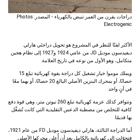
دراجات بقرن من العمر تنبض بالكهرباء - المصدر: Photos
Electrogenic
الأكثر لفتًا للنظر في المشروع هو تحويل دراجتَي هارلي
ديفيدسون موديل JD من عامَي 1924 و1927 إلى نظام هجين
متكامل، وهو الأول من نوعه في تاريخ العلامة.
ويملك موموا خيار تشغيل كل دراجة بقوة كهربائية تبلغ 15
حصانًا، أو بمحرك البنزين الأصلي البالغ 20 حصانًا، أو بهما معًا
في آنٍ واحد.
وتتوافر كذلك عزمة كهربائية تبلغ 260 نيوتن متر، وهي قوة دفع
كافية للتخلص من مصطبة الدعس التقليدية التي كانت تُشغَّل
بها قديمًا.
أما الدراجة الثالثة، هارلي ديفيدسون موديل FD من عام 1921،
فتحوّلت إلى كهربائية بالكامل بعد أن أُعلن محركها الأصلي