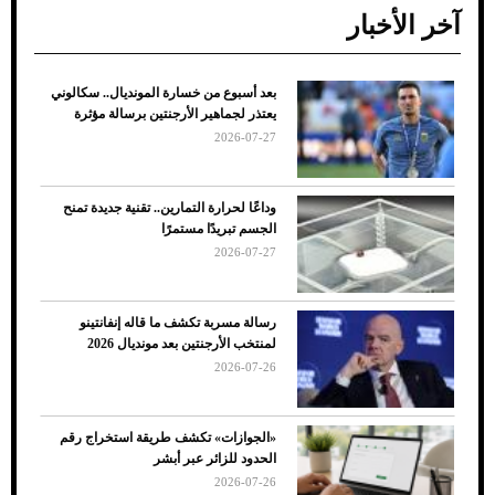
آخر الأخبار
بعد أسبوع من خسارة المونديال.. سكالوني
ضعف تبريد مكيف السيارة عند الوقوف.. أشهر
يعتذر لجماهير الأرجنتين برسالة مؤثرة
الأسباب والحلول
2026-07-27
وداعًا لحرارة التمارين.. تقنية جديدة تمنح
الجسم تبريدًا مستمرًا
2026-07-27
رسالة مسربة تكشف ما قاله إنفانتينو
لمنتخب الأرجنتين بعد مونديال 2026
2026-07-26
7 نصائح لاختيار لون البنطلون المناسب للقميص
«الجوازات» تكشف طريقة استخراج رقم
الأسود
الحدود للزائر عبر أبشر
2026-07-26