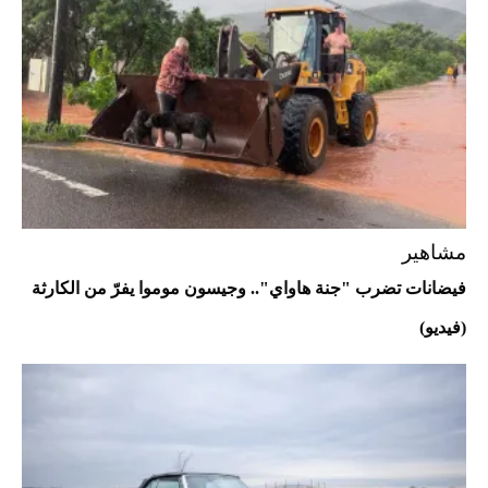
"بوجاتي ميسترال" الاستثنائية للبيع في
مزاد مونتيري
2026-07-23
أغلى 10 عطور في العالم للرجال تمنحك فخامة
استثنائية
مشاهير
فيضانات تضرب "جنة هاواي".. وجيسون موموا يفرّ من الكارثة
(فيديو)
Aston Martin Valiant: على هوى الأبطال