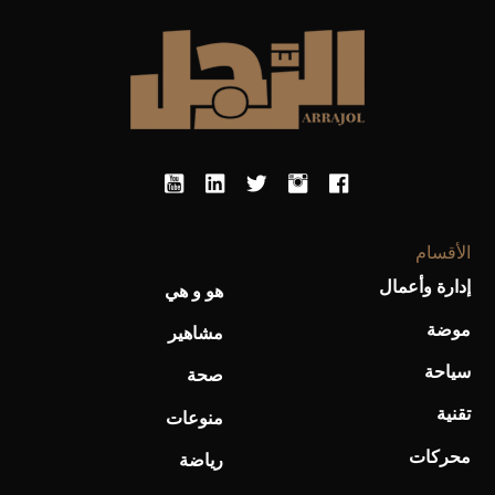
أحذية Mary Jane: ترف وأناقة للرجال
الأقسام
إدارة وأعمال
هو و هي
موضة
مشاهير
سياحة
صحة
تقنية
منوعات
محركات
رياضة