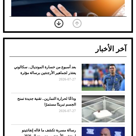
آخر الأخبار
بعد أسبوع من خسارة المونديال.. سكالوني
ضعف تبريد مكيف السيارة عند الوقوف.. أشهر
يعتذر لجماهير الأرجنتين برسالة مؤثرة
الأسباب والحلول
2026-07-27
وداعًا لحرارة التمارين.. تقنية جديدة تمنح
الجسم تبريدًا مستمرًا
2026-07-27
رسالة مسربة تكشف ما قاله إنفانتينو