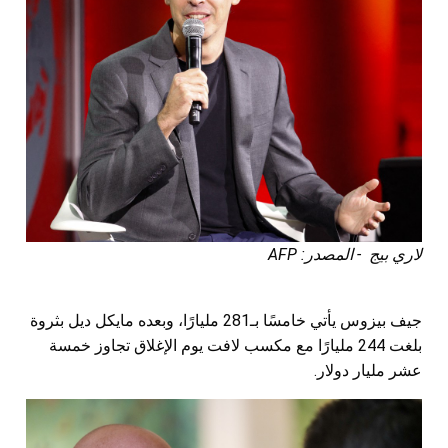
لاري بيج - المصدر: AFP
جيف بيزوس يأتي خامسًا بـ281 مليارًا، وبعده مايكل ديل بثروة
بلغت 244 مليارًا مع مكسب لافت يوم الإغلاق تجاوز خمسة
عشر مليار دولار.