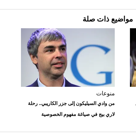
قبل ليلة النزال.. اكتمال وزن أبطال "The
مواضيع ذات صلة
Comeback" في جدة (فيديو)
2026-07-25
"بوجاتي ميسترال" الاستثنائية للبيع في
مزاد مونتيري
2026-07-23
أغلى 10 عطور في العالم للرجال تمنحك فخامة
استثنائية
منوعات
من وادي السيليكون إلى جزر الكاريبي.. رحلة
لاري بيج في صياغة مفهوم الخصوصية