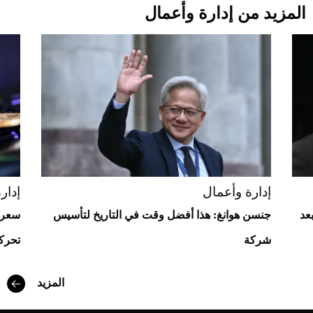
المزيد من إدارة وأعمال
Aston Martin Valiant: على هوى الأبطال
إدارة وأعمال
إدار
عد
جنسن هوانغ: هذا أفضل وقت في التاريخ لتأسيس
شركة
تحركا
أفضل تدريج للشعر الطويل لإطلالة جريئة وعصرية
المزيد