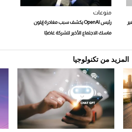
منوعات
GPT بدقة غير
رئيس OpenAI يكشف سبب مغادرة إيلون
ماسك الاجتماع الأخير للشركة غاضبًا
المزيد من تكنولوجيا
Aston Martin Valiant: على هوى الأبطال