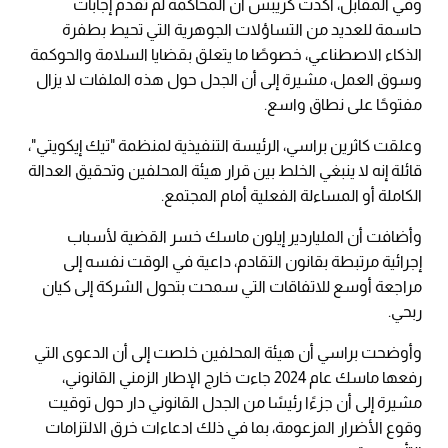
وفي المقابل، أكدت كريبس أن المحاكمة لم تقدم إجابات
حاسمة للعديد من التساؤلات الجوهرية التي تحيط بطفرة
الذكاء الاصطناعي، خصوصًا ما يتعلق بقضايا السلامة والحوكمة
وسوق العمل، مشيرة إلى أن الجدل حول هذه الملفات لا يزال
مفتوحًا على نطاق واسع.
وعلقت كاثرين براسي، الرئيسة التنفيذية لمنظمة "تيك إيكويتي"،
قائلة إنه لا ينبغي الخلط بين قرار هيئة المحلفين وتحقيق العدالة
الكاملة أو المساءلة الفعلية أمام المجتمع.
وأضافت أن الملياردير إيلون ماسك خسر القضية لأسباب
إجرائية مرتبطة بقانون التقادم، داعية في الوقت نفسه إلى
مراجعة أوسع للاتفاقات التي سمحت بتحول الشركة إلى كيان
ربحي.
وأوضحت براسي أن هيئة المحلفين خلصت إلى أن الدعوى التي
رفعها ماسك عام 2024 جاءت خارج الإطار الزمني القانوني،
مشيرة إلى أن جزءًا رئيسًا من الجدل القانوني دار حول توقيت
وقوع الأضرار المزعومة، بما في ذلك ادعاءات خرق الالتزامات