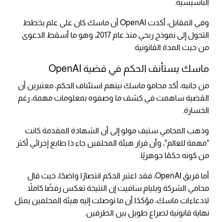
التأسيسية.
وفي المقابل، أكدت OpenAI أن ماسك كان على علم بخطط
التحول إلى نموذج ربحي منذ عام 2017، وهو ما أسقط الدعوى
من حيث المدة القانونية.
ماسك يستأنف الحكم في قضية OpenAI
من جانبه، أكد محامو ماسك نيتهم استئناف الحكم، معتبرين أن
القضية ساهمت في كشف ما وصفوه بمعلومات مهمة، رغم
الخسارة.
وذهب المحامي ستيف مولو إلى أن الشهادة المقدمة كانت
"مهمة للعالم"، وأن قرار هيئة المحلفين جاء ذا طابع إجرائي أكثر
من كونه حكمًا جوهريًا.
أما فريق OpenAI، فقد اعتبر الحكم انتصارًا واضحًا، حيث قال
محامي الشركة ويليام سافيت إن النتيجة تعكس رفضًا كاملاً
لادعاءات ماسك، مؤكدًا أن ما توصلت إليه هيئة المحلفين يمثل
نهاية قانونية لصراع طويل بين الطرفين.