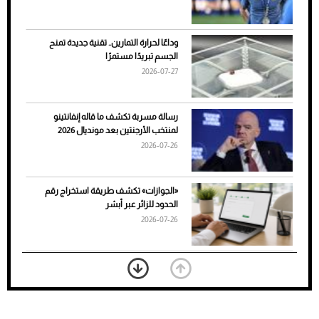
وداعًا لحرارة التمارين.. تقنية جديدة تمنح
الجسم تبريدًا مستمرًا
2026-07-27
رسالة مسربة تكشف ما قاله إنفانتينو
لمنتخب الأرجنتين بعد مونديال 2026
2026-07-26
7 نصائح لاختيار لون البنطلون المناسب للقميص
«الجوازات» تكشف طريقة استخراج رقم
الأسود
الحدود للزائر عبر أبشر
2026-07-26
بعد 7 أشهر من تعرضه لحادث مروع.. جوشوا
يفوز على برينغا بـ"الضربة القاضية" (فيديو)
2026-07-26