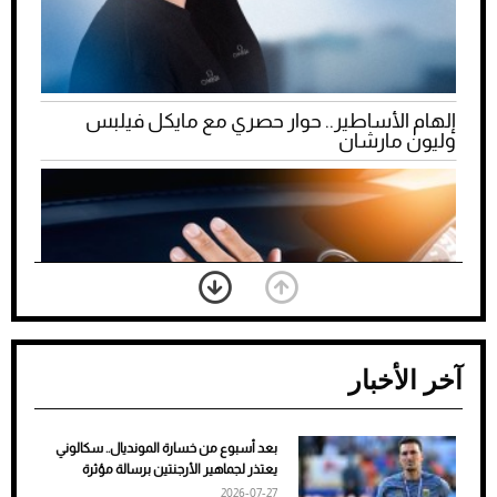
إلهام الأساطير.. حوار حصري مع مايكل فيلبس
وليون مارشان
آخر الأخبار
بعد أسبوع من خسارة المونديال.. سكالوني
ضعف تبريد مكيف السيارة عند الوقوف.. أشهر
يعتذر لجماهير الأرجنتين برسالة مؤثرة
الأسباب والحلول
2026-07-27