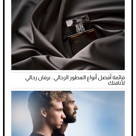
قائمة أفضل أنواع العطور الرجالي.. برفان رجالي
لأناقتك