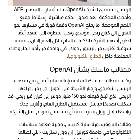
الرئيس التنفيذي لـشركة OpenAI سام ألتمان - المصدر: AFP
وأكدت المحكمة -بعد صدور الحكم مباشرة- إسقاط جميع
التهم الموجهة، ما يمنح OpenAI دفعة قوية في مسارها نحو
التحول إلى كيان ربحي موسع، وهي الخطوة التي تمهد أيضًا
لطرح أسهم الشركة للاكتتاب العام خلال العام الجاري، بقيمة
سوقية تقترب من تريليون دولار، في واحدة من أكبر الطروحات
المحتملة داخل
قطاع التكنولوجيا
.
مطالب ماسك بشأن OpenAI
وكانت مطالب ماسك السابقة بإقالة سام ألتمان من منصب
الرئيس التنفيذي، وإجبار الشركة على تحويل جزء من ذراعها
الربحي الذي تبلغ قيمته نحو 150 مليار دولار إلى كيان غير ربحي، قد
شكلت تهديدًا مباشرًا لمستقبل الطرح العام، وأثارت جدلاً
واسعًا داخل وول ستريت بشأن مستقبل نموذج عمل الشركة.
وقالت البروفيسورة سارة كريبس، مديرة معهد سياسات
التكنولوجيا في جامعة كورنيل، إن وول ستريت -التي لطالما