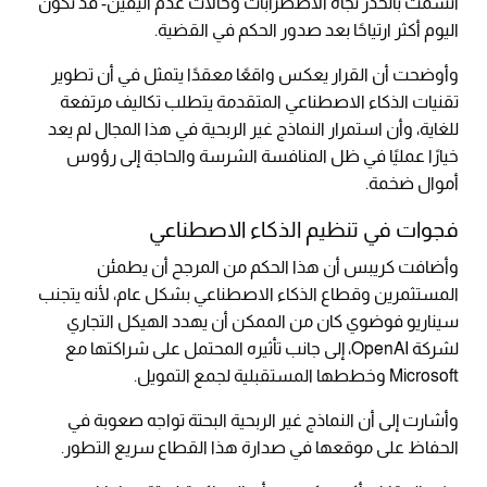
اتسمت بالحذر تجاه الاضطرابات وحالات عدم اليقين- قد تكون
اليوم أكثر ارتياحًا بعد صدور الحكم في القضية.
وأوضحت أن القرار يعكس واقعًا معقدًا يتمثل في أن تطوير
تقنيات الذكاء الاصطناعي المتقدمة يتطلب تكاليف مرتفعة
للغاية، وأن استمرار النماذج غير الربحية في هذا المجال لم يعد
خيارًا عمليًا في ظل المنافسة الشرسة والحاجة إلى رؤوس
أموال ضخمة.
فجوات في تنظيم الذكاء الاصطناعي
وأضافت كريبس أن هذا الحكم من المرجح أن يطمئن
المستثمرين وقطاع الذكاء الاصطناعي بشكل عام، لأنه يتجنب
سيناريو فوضوي كان من الممكن أن يهدد الهيكل التجاري
لشركة
OpenAI
، إلى جانب تأثيره المحتمل على شراكتها مع
Microsoft
وخططها المستقبلية لجمع التمويل.
وأشارت إلى أن النماذج غير الربحية البحتة تواجه صعوبة في
الحفاظ على موقعها في صدارة هذا القطاع سريع التطور.