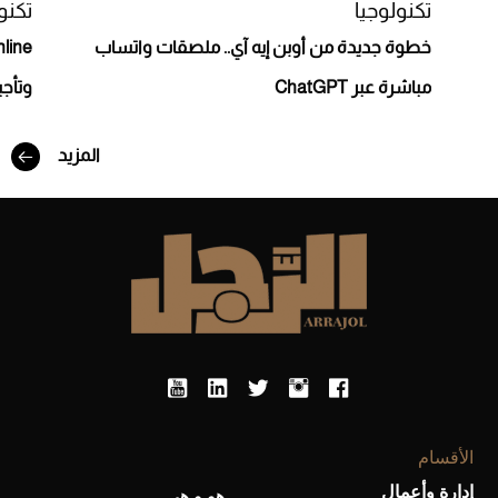
تكنولوجيا
تكنو
خطوة جديدة من أوبن إيه آي.. ملصقات واتساب
مباشرة عبر ChatGPT
وتأجي
أفضل تدريج للشعر الطويل لإطلالة جريئة وعصرية
المزيد
أحذية Mary Jane: ترف وأناقة للرجال
الأقسام
إدارة وأعمال
هو و هي