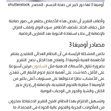
أوميغا 3 لها دور كبير في صحة الجسم - المصدر: shutterstock
وأضاف التقرير أن نقص هذه الأحماض يظهر في صور صامتة
مثل جفاف الجلد، تقصف الأظافر، سوء النوم، وتقلب المزاج،
بالإضافة إلى بطء استعادة الحيوية بعد التمارين الرياضية.
مصادر أوميغا 3
تكمن المشكلة الرئيسة في أن النظام الغذائي التقليدي يفتقر
للأطعمة الغنية بأوميغا 3، ولعلاج هذا الخلل، نصح التقرير
بضرورة تناول الأسماك الدهنية مثل
السلمون
مرتين أسبوعيًا
على الأقل، كما شدد على أهمية اختيار لحوم الأبقار التي تتغذى
على الأعشاب، نظرًا لاحتوائها على مستويات أعلى بكثير من
الأوميغا 3 مقارنة باللحوم التقليدية، بالإضافة إلى إدراج بذور
الكتان، والشيا، والجوز في الوجبات اليومية.
ولتسهيل الالتزام بهذا النظام، اقترح التقرير الاحتفاظ بمخزون
من المأكولات البحرية واللحوم عالية الجودة في المجمدة، ما