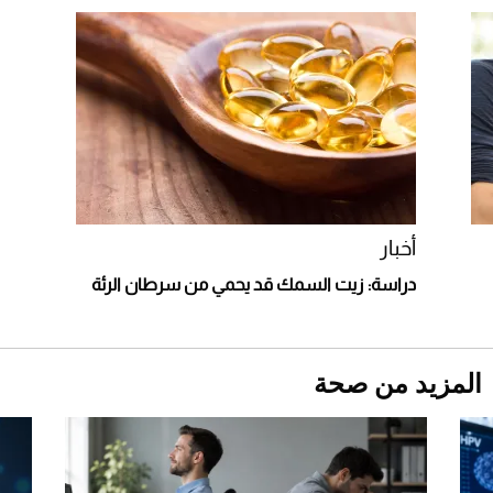
Comeback" في جدة (فيديو)
2026-07-25
"بوجاتي ميسترال" الاستثنائية للبيع في مزاد
مونتيري
2026-07-23
أغلى 10 عطور في العالم للرجال تمنحك فخامة
استثنائية
أخبار
دراسة: زيت السمك قد يحمي من سرطان الرئة
المزيد من صحة