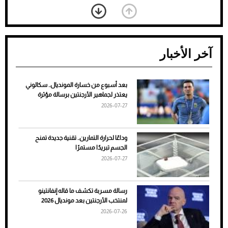
آخر الأخبار
بعد أسبوع من خسارة المونديال.. سكالوني
ضعف تبريد مكيف السيارة عند الوقوف.. أشهر
يعتذر لجماهير الأرجنتين برسالة مؤثرة
الأسباب والحلول
2026-07-27
وداعًا لحرارة التمارين.. تقنية جديدة تمنح
الجسم تبريدًا مستمرًا
2026-07-27
رسالة مسربة تكشف ما قاله إنفانتينو
لمنتخب الأرجنتين بعد مونديال 2026
2026-07-26