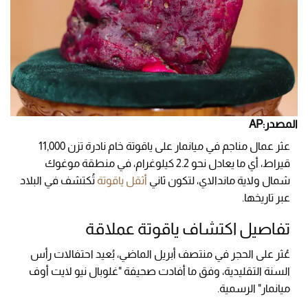
المصدر:AP
عثر عمال مناجم في ميانمار على ياقوتة خام نادرة تزن 11,000
قيراط، أي ما يعادل نحو 2.2 كيلوغرام، في منطقة موغوك
شمال ولاية ماندالاي، لتكون ثاني
أثقل ياقوتة
تُكتشف في البلاد
عبر تاريخها.
تفاصيل اكتشاف ياقوتة عملاقة
عُثر على الحجر في منتصف أبريل الماضي، بُعيد احتفالات رأس
السنة التقليدية، وفق ما أفادت صحيفة "غلوبال نيو لايت أوف
ميانمار" الرسمية.