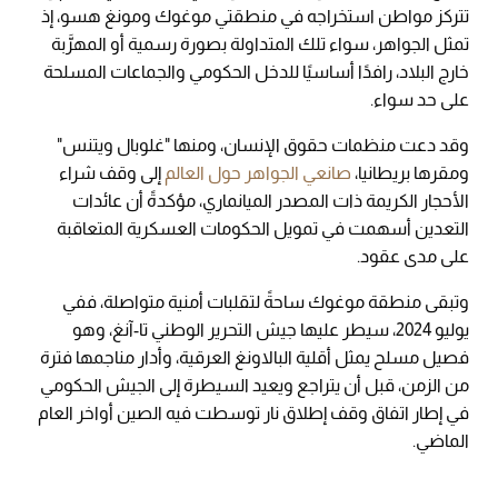
تتركز مواطن استخراجه في منطقتي موغوك ومونغ هسو، إذ
تمثل الجواهر، سواء تلك المتداولة بصورة رسمية أو المهرَّبة
خارج البلاد، رافدًا أساسيًا للدخل الحكومي والجماعات المسلحة
على حد سواء.
وقد دعت منظمات حقوق الإنسان، ومنها "غلوبال ويتنس"
ومقرها بريطانيا،
صانعي الجواهر حول العالم
إلى وقف شراء
الأحجار الكريمة ذات المصدر الميانماري، مؤكدةً أن عائدات
التعدين أسهمت في تمويل الحكومات العسكرية المتعاقبة
على مدى عقود.
وتبقى منطقة موغوك ساحةً لتقلبات أمنية متواصلة، ففي
يوليو 2024، سيطر عليها جيش التحرير الوطني تا-آنغ، وهو
فصيل مسلح يمثل أقلية البالاونغ العرقية، وأدار مناجمها فترة
من الزمن، قبل أن يتراجع ويعيد السيطرة إلى الجيش الحكومي
في إطار اتفاق وقف إطلاق نار توسطت فيه الصين أواخر العام
الماضي.