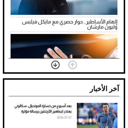
إلهام الأساطير.. حوار حصري مع مايكل فيلبس
وليون مارشان
آخر الأخبار
بعد أسبوع من خسارة المونديال.. سكالوني
ضعف تبريد مكيف السيارة عند الوقوف.. أشهر
يعتذر لجماهير الأرجنتين برسالة مؤثرة
الأسباب والحلول
2026-07-27