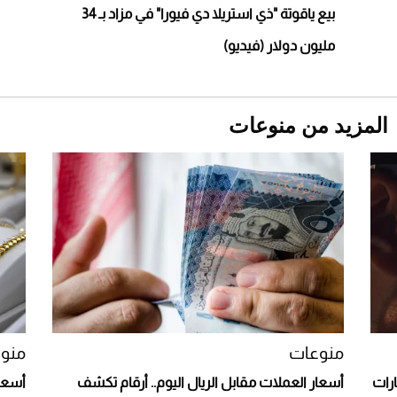
بيع ياقوتة "ذي استريلا دي فيورا" في مزاد بـ 34
مليون دولار (فيديو)
المزيد من منوعات
Aston Martin Valiant: على هوى الأبطال
منوعات
منو
رات
أسعار العملات مقابل الريال اليوم.. أرقام تكشف