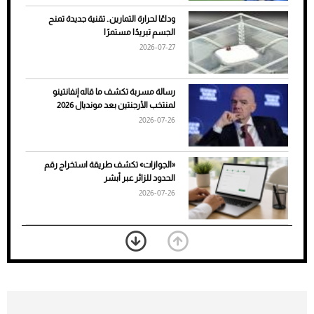
وداعًا لحرارة التمارين.. تقنية جديدة تمنح
الجسم تبريدًا مستمرًا
2026-07-27
رسالة مسربة تكشف ما قاله إنفانتينو
لمنتخب الأرجنتين بعد مونديال 2026
2026-07-26
7 نصائح لاختيار لون البنطلون المناسب للقميص
«الجوازات» تكشف طريقة استخراج رقم
الأسود
الحدود للزائر عبر أبشر
2026-07-26
بعد 7 أشهر من تعرضه لحادث مروع.. جوشوا
يفوز على برينغا بـ"الضربة القاضية" (فيديو)
2026-07-26
موعد صرف حساب المواطن لشهر