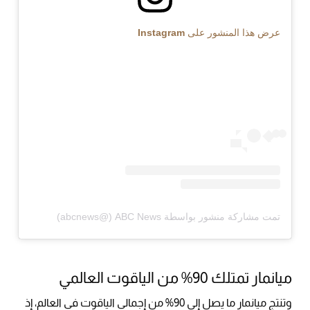
عرض هذا المنشور على Instagram
تمت مشاركة منشور بواسطة ‏‎ABC News‎‏ (@‏‎abcnews‎‏)
ميانمار تمتلك 90% من الياقوت العالمي
وتنتج ميانمار ما يصل إلى 90% من إجمالي الياقوت في العالم، إذ