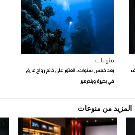
دوران الأرض؟
2026-07-25
قبل ليلة النزال.. اكتمال وزن أبطال "The
Comeback" في جدة (فيديو)
2026-07-25
أغلى 10 عطور في العالم للرجال تمنحك فخامة
استثنائية
منوعات
يف
بعد خمس سنوات.. العثور على خاتم زواج غارق
في بحيرة ويندرمير
المزيد من منوعات