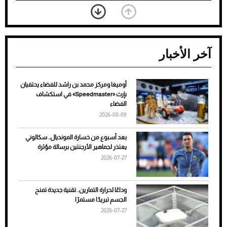
آخر الأخبار
أوميغا ومركز محمد بن راشد للفضاء يحتفيان
ضعف تبريد مكيف السيارة عند الوقوف.. أشهر
بإرث «Speedmaster» في استكشاف
الأسباب والحلول
الفضاء
2026-08-09
بعد أسبوع من خسارة المونديال.. سكالوني
يعتذر لجماهير الأرجنتين برسالة مؤثرة
2026-07-27
وداعًا لحرارة التمارين.. تقنية جديدة تمنح
الجسم تبريدًا مستمرًا
2026-07-27