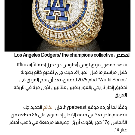
المصدر : Los Angeles Dodgers/ the champions collective
شهد جمهور فريق لوس أنجلوس دودجرز احتفالًا استثنائيًا
خلال مراسم ما قبل المباراة، حيث جرى تقديم خاتم بطولة
"World Series" لعام 2025 للاعبين، بعد أن نجح الفريق في
تحقيق إنجاز تاريخي بالفوز بلقبين متتاليين لأول مرة في تاريخه
العريق.
وفقًا لما أورده موقع hypebeast، فإن
الخاتم
الجديد جاء
بتصميم فاخر يعكس قيمة الإنجاز، إذ يحتوي على 86 قطعة من
الألماس و17 حجر ياقوت أزرق، جميعها مرصعة في ذهب أصفر
عيار 14.