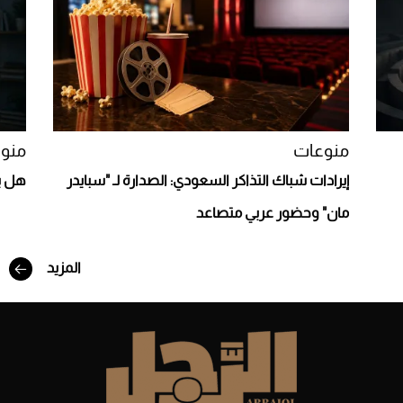
Aston Martin Valiant: على هوى الأبطال
منوعات
منو
إيرادات شباك التذاكر السعودي: الصدارة لـ "سبايدر
هل ي
مان" وحضور عربي متصاعد
المزيد
أفضل تدريج للشعر الطويل لإطلالة جريئة وعصرية