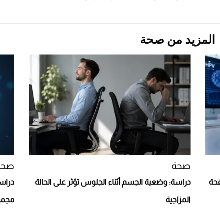
المزيد من صحة
Aston Martin Valiant: على هوى الأبطال
صحة
صحة
افحة
دراسة: وضعية الجسم أثناء الجلوس تؤثر على الحالة
دراسة
المزاجية
مجمو
أفضل تدريج للشعر الطويل لإطلالة جريئة وعصرية