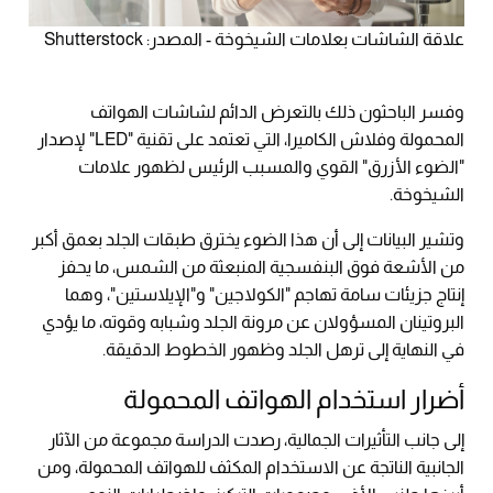
علاقة الشاشات بعلامات الشيخوخة - المصدر: Shutterstock
وفسر الباحثون ذلك بالتعرض الدائم لشاشات الهواتف
المحمولة وفلاش الكاميرا، التي تعتمد على تقنية "LED" لإصدار
"الضوء الأزرق" القوي والمسبب الرئيس لظهور علامات
الشيخوخة.
وتشير البيانات إلى أن هذا الضوء يخترق طبقات الجلد بعمق أكبر
من الأشعة فوق البنفسجية المنبعثة من الشمس، ما يحفز
إنتاج جزيئات سامة تهاجم "الكولاجين" و"الإيلاستين"، وهما
البروتينان المسؤولان عن مرونة الجلد وشبابه وقوته، ما يؤدي
في النهاية إلى ترهل الجلد وظهور الخطوط الدقيقة.
أضرار استخدام الهواتف المحمولة
إلى جانب التأثيرات الجمالية، رصدت الدراسة مجموعة من الآثار
الجانبية الناتجة عن الاستخدام المكثف للهواتف المحمولة، ومن