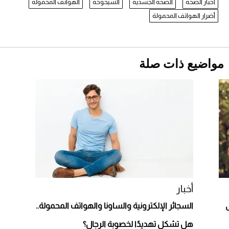
أخبار الصحة
الصحة الجسدية
الشيخوخة
الهواتف المحمولة
1886 مكانها في عالم الأزياء؟
أقصر يوم في 2026 يقترب.. ماذا يحدث في
أضرار الهواتف المحمولة
دوران الأرض؟
2026-07-25
قبل ليلة النزال.. اكتمال وزن أبطال "The
مواضيع ذات صلة
Comeback" في جدة (فيديو)
2026-07-25
"بوجاتي ميسترال" الاستثنائية للبيع في مزاد
مونتيري
2026-07-23
أغلى 10 عطور في العالم للرجال تمنحك فخامة
استثنائية
أخبار
السجائر الإلكترونية والساونا والهواتف المحمولة..
هل تشكل تهديدًا لخصوبة الرجال؟