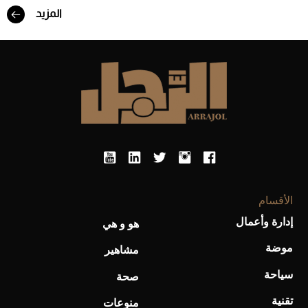
المزيد
أحذية Mary Jane: ترف وأناقة للرجال
الأقسام
إدارة وأعمال
هو و هي
موضة
مشاهير
سياحة
صحة
تقنية
منوعات