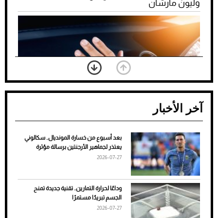
وليون مارشان
آخر الأخبار
بعد أسبوع من خسارة المونديال.. سكالوني
ضعف تبريد مكيف السيارة عند الوقوف.. أشهر
يعتذر لجماهير الأرجنتين برسالة مؤثرة
الأسباب والحلول
2026-07-27
وداعًا لحرارة التمارين.. تقنية جديدة تمنح
الجسم تبريدًا مستمرًا
2026-07-27