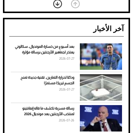
آخر الأخبار
بعد أسبوع من خسارة المونديال.. سكالوني
ضعف تبريد مكيف السيارة عند الوقوف.. أشهر
يعتذر لجماهير الأرجنتين برسالة مؤثرة
الأسباب والحلول
2026-07-27
وداعًا لحرارة التمارين.. تقنية جديدة تمنح
الجسم تبريدًا مستمرًا
2026-07-27
رسالة مسربة تكشف ما قاله إنفانتينو
لمنتخب الأرجنتين بعد مونديال 2026
2026-07-26