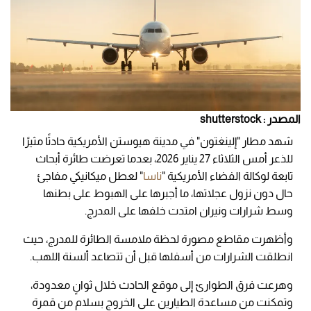
المصدر : shutterstock
شهد مطار "إلينغتون" في مدينة هيوستن الأمريكية حادثًا مثيرًا
للذعر أمس الثلاثاء 27 يناير 2026، بعدما تعرضت طائرة أبحاث
تابعة لوكالة الفضاء الأمريكية "
ناسا
" لعطل ميكانيكي مفاجئ
حال دون نزول عجلاتها، ما أجبرها على الهبوط على بطنها
وسط شرارات ونيران امتدت خلفها على المدرج.
وأظهرت مقاطع مصورة لحظة ملامسة الطائرة للمدرج، حيث
انطلقت الشرارات من أسفلها قبل أن تتصاعد ألسنة اللهب.
وهرعت فرق الطوارئ إلى موقع الحادث خلال ثوانٍ معدودة،
وتمكنت من مساعدة الطيارين على الخروج بسلام من قمرة