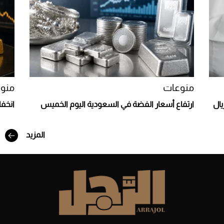
Aston Martin Valiant: على هوى الأبطال
منوعات
منو
يال
ارتفاع أسعار الفضة في السعودية اليوم الخميس
انخف
المزيد
أفضل تدريج للشعر الطويل لإطلالة جريئة وعصرية