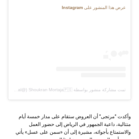
عرض هذا المنشور على Instagram
تمت مشاركة منشور بواسطة ‏‎Shoukran Mortaja🇵🇸‎‏ (@‏‎shoukranmortajaofficial‎‏)
وأكدت "مرتجى" أن العروض ستقام على مدار خمسة أيام
متتالية، داعية الجمهور في الرياض إلى حضور العمل
والاستمتاع بأجوائه، مشيرة إلى أن «سمن على عسل» يأتي