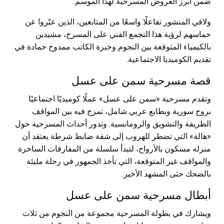
ضمن أبرز العروض المسرحية لهذا الموسم.
ولاقي المنشور تفاعلًا واسعًا من المتابعين، الذين عبّروا عن
حماسهم لرؤية هذا التجمع الفني على المسرح، مشيدين
بالكيمياء المتوقعة بين النجوم وخبرة الكاتب ممدوح حمادة في
تقديم الكوميديا الاجتماعية.
قصة مسرحية سمن على عسل
وتقدم مسرحية «سمن على عسل» عملًا كوميديًا اجتماعيًا
بروح سورية وبطابع عربي شامل، تمزج فيه بين المواقف
الطريفة والتشويق والرومانسية. وتدور أحداث المسرحية حول
«هالة» التي تضطر للهروب إلى شقة ضابط شرطة يعتقد أن
منزله مسكون بالأرواح، لتبدأ سلسلة من المفارقات الساخرة
والمواقف غير المتوقعة، التي تأخذ الجمهور في رحلة مليئة
بالضحك حتى المشهد الأخير.
أبطال مسرحية سمن على عسل
ويشارك في بطولة المسرحية مجموعة من النجوم من ثلاث