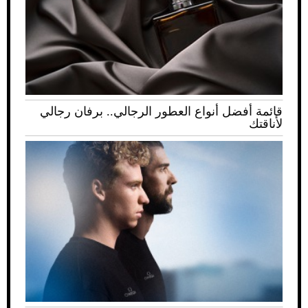
قائمة أفضل أنواع العطور الرجالي.. برفان رجالي
لأناقتك