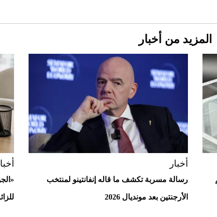
المزيد من أخبار
Aston Martin Valiant: على هوى الأبطال
أخبار
أخبا
رسالة مسربة تكشف ما قاله إنفانتينو لمنتخب
«الج
الأرجنتين بعد مونديال 2026
للزائ