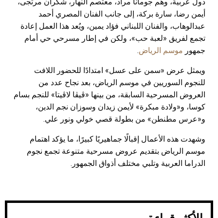
دول عربية، وهم جومانا مراد، معتصم النهار، شكران مرتجى،
أيمن رضا، سارة بركة، إلى جانب الفنان المصري أحمد
عبدالوهاب، والفنان اللبناني فؤاد يمين، ويُعد هذا العمل إعادة
تجمع لفريق «لعبة حب»، ولكن في إطار مسرحي حي أمام
جمهور
موسم الرياض
.
ويمثل عرض «سمن على عسل» امتدادًا للحضور اللافت
للنجوم السوريين في موسم الرياض، بعد نجاح عدد من
العروض المسرحية السابقة، من بينها «ڤيڤا لاڤيتا» للنجم بسام
كوسا، و«ولادة مبكرة» لأيمن زيدان وسوزان نجم الدين،
و«عرس مطنطن» من بطولة قصي خولي ونور علي.
وشهدت هذه الأعمال إقبالًا جماهيريًا كبيرًا، ما يؤكد اهتمام
موسم الرياض بتقديم عروض مسرحية متنوعة تجمع نجوم
الدراما العربية وتلبي مختلف أذواق الجمهور.