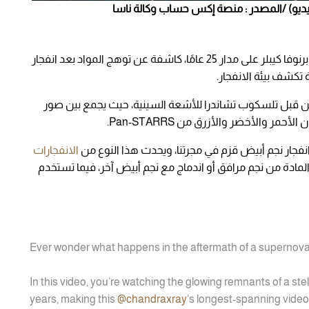
في مقطع فيديو، تطور بقايا سوبرنوفا كيبلر على مدار 25 عامًا، كاشفة عن توهج المواد بعد انفجار
تكشف بيئة الانفجار.
ن قبل تلسكوب تشاندرا للأشعة السينية، حيث يجمع بين صور
حمر والأخضر والأزرق من Pan-STARRS.
 انفجار نجم أبيض قزم في مجرتنا، ويحدث هذا النوع من
الانفجارات
ب المادة من نجم مرافق أو اندماج مع نجم أبيض آخر، فيما تستخدم
Ever wonder what happens in the aftermath of a supernov
In this video, you’re watching the glowing remnants of a stel
years, making this
@chandraxray
’s longest-spanning video