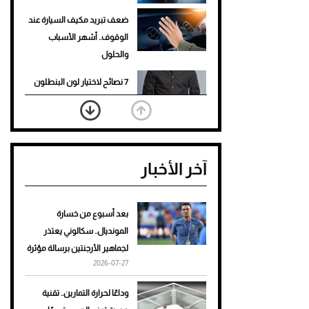
ضعف تبريد مكيف السيارة عند
الوقوف.. أشهر الأسباب
والحلول
7 نصائح لاختيار لون البنطلون
المناسب للقميص الأسود
نرى المستقبل من خلال
تصميماتنا.. كيف حجزت 1886
آخر الأخبار
مكانها في عالم الأزياء؟
أغلى 10 عطور في العالم للرجال
تمنحك فخامة استثنائية
بعد أسبوع من خسارة
المونديال.. سكالوني يعتذر
Aston Martin Valiant: على
لجماهير الأرجنتين برسالة مؤثرة
هوى الأبطال
2026-07-27
أفضل تدريج للشعر الطويل
وداعًا لحرارة التمارين.. تقنية
لإطلالة جريئة وعصرية