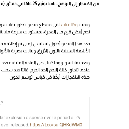
من الانفجار إلى التوهج.. ناسا توثق 25 عامًا في دقائق (فيديو) /المصدر : منصة إكس حساب وكالة ناسا
وثقت
وكالة ناسا
نجم أبيض قزم في المجرة، بمستويات سرعة متباينة 
يعد هذا الفيديو أطول تسلسل زمني تم إطلاقه م
الأشعة السينية باللون الأزرق وبيانات بصرية بالألوان الأ
وتعد بقايا سوبرنوفا كيبلر هي المادة المتبقية بعد
عندما تتجاوز كتلة النجم الحد الحرج، غالبًا بعد سح
هذه الانفجارات أيضًا في قياس توسع الكون.
a?
lar explosion disperse over a period of 25
 ever released.
https://t.co/suIQHKdWM0