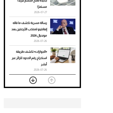
جديدة تمنح الجسم تبريدًا
مستمرًا
أحذية Mary Jane: ترف وأناقة
2026-07-27
للرجال
رسالة مسربة تكشف ما قاله
إنفانتينو لمنتخب الأرجنتين بعد
مونديال 2026
2026-07-26
«الجوازات» تكشف طريقة
استخراج رقم الحدود للزائر عبر
أبشر
2026-07-26
بعد 7 أشهر من تعرضه لحادث
مروع.. جوشوا يفوز على برينغا
بـ"الضربة القاضية" (فيديو)
2026-07-26
موعد صرف حساب المواطن