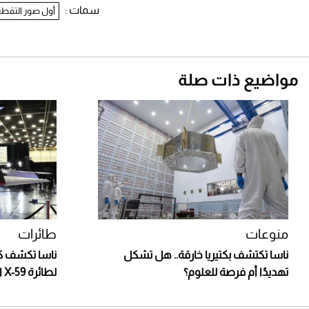
سمات :
أول صور التقطته
مواضيع ذات صلة
منوعات
طائرات
ناسا تكتشف بكتيريا خارقة.. هل تشكل
ناسا تكشف كو
تهديدًا أم فرصة للعلوم؟
لطائرة X-59 الأسرع من الصوت (فيديو)