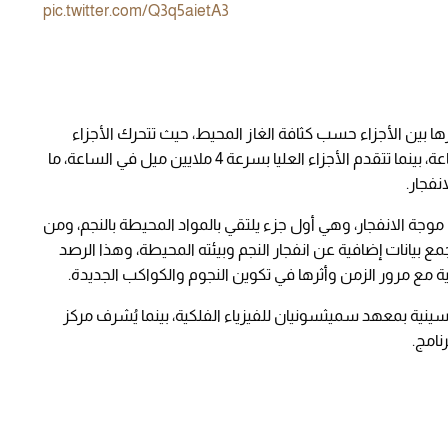
pic.twitter.com/Q3q5aietA3
ا بين الأجزاء حسب كثافة الغاز المحيط، حيث تتحرك الأجزاء
السفلية بسرعة تصل إلى 13.8 مليون ميل في الساعة، بينما تتقدم الأجزاء العليا بسرعة 4 ملايين ميل في الساعة، ما
نفجار.
وجة الانفجار، وهي أول جزء يلتقي بالمواد المحيطة بالنجم، ومن
بيانات إضافية عن انفجار النجم وبيئته المحيطة، وهذا الرصد
مية مع مرور الزمن وأثرها في تكوين النجوم والكواكب الجديدة.
ينية بمعهد سميثسونيان للفيزياء الفلكية، بينما يُشرف مركز