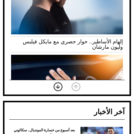
إلهام الأساطير.. حوار حصري مع مايكل فيلبس
وليون مارشان
آخر الأخبار
بعد أسبوع من خسارة المونديال.. سكالوني
ضعف تبريد مكيف السيارة عند الوقوف.. أشهر