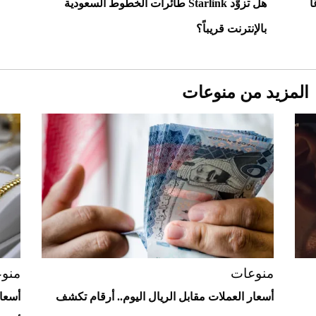
أغلى 10 عطور في العالم للرجال تمنحك فخامة
ا
هل تزوّد Starlink طائرات الخطوط السعودية
استثنائية
بالإنترنت قريباً؟
المزيد من منوعات
Aston Martin Valiant: على هوى الأبطال
منوعات
منو
أسعار العملات مقابل الريال اليوم.. أرقام تكشف