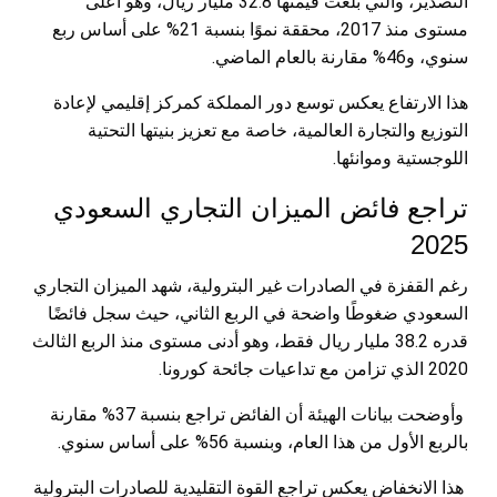
التصدير، والتي بلغت قيمتها 32.8 مليار ريال، وهو أعلى
مستوى منذ 2017، محققة نموًا بنسبة 21% على أساس ربع
سنوي، و46% مقارنة بالعام الماضي.
هذا الارتفاع يعكس توسع دور المملكة كمركز إقليمي لإعادة
التوزيع والتجارة العالمية، خاصة مع تعزيز بنيتها التحتية
اللوجستية وموانئها.
تراجع فائض الميزان التجاري السعودي
2025
رغم القفزة في الصادرات غير البترولية، شهد الميزان التجاري
السعودي ضغوطًا واضحة في الربع الثاني، حيث سجل فائضًا
قدره 38.2 مليار ريال فقط، وهو أدنى مستوى منذ الربع الثالث
2020 الذي تزامن مع تداعيات جائحة كورونا.
وأوضحت بيانات الهيئة أن الفائض تراجع بنسبة 37% مقارنة
بالربع الأول من هذا العام، وبنسبة 56% على أساس سنوي.
هذا الانخفاض يعكس تراجع القوة التقليدية للصادرات البترولية