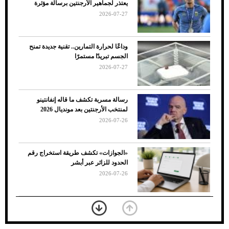
يعتذر لجماهير الأرجنتين برسالة مؤثرة
الأسباب والحلول
2026-07-27
وداعًا لحرارة التمارين.. تقنية جديدة تمنح
الجسم تبريدًا مستمرًا
2026-07-27
رسالة مسربة تكشف ما قاله إنفانتينو
لمنتخب الأرجنتين بعد مونديال 2026
2026-07-26
7 نصائح لاختيار لون البنطلون المناسب للقميص
«الجوازات» تكشف طريقة استخراج رقم
الأسود
الحدود للزائر عبر أبشر
2026-07-26
بعد 7 أشهر من تعرضه لحادث مروع.. جوشوا
يفوز على برينغا بـ"الضربة القاضية" (فيديو)
2026-07-26