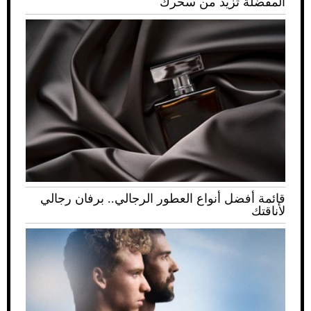
المفضلة تزيد من سحرك
قائمة أفضل أنواع العطور الرجالي.. برفان رجالي
لأناقتك