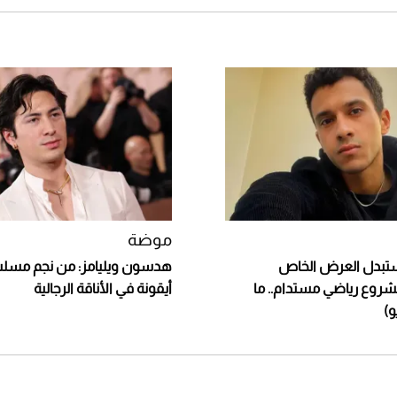
موضة
تبدل العرض الخاص
هدسون ويليامز: من نجم مسل
روع رياضي مستدام.. ما
أيقونة في الأناقة الرجالية
و)