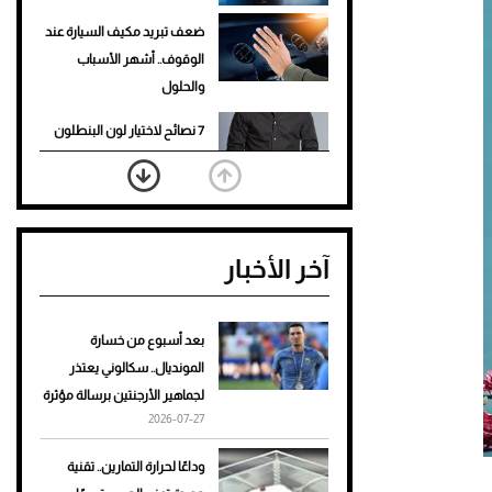
ضعف تبريد مكيف السيارة عند
الوقوف.. أشهر الأسباب
والحلول
7 نصائح لاختيار لون البنطلون
المناسب للقميص الأسود
نرى المستقبل من خلال
تصميماتنا.. كيف حجزت 1886
آخر الأخبار
مكانها في عالم الأزياء؟
أغلى 10 عطور في العالم للرجال
تمنحك فخامة استثنائية
بعد أسبوع من خسارة
المونديال.. سكالوني يعتذر
Aston Martin Valiant: على
لجماهير الأرجنتين برسالة مؤثرة
هوى الأبطال
2026-07-27
أفضل تدريج للشعر الطويل
وداعًا لحرارة التمارين.. تقنية
لإطلالة جريئة وعصرية