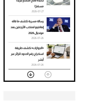
جديدة تمنح الجسم تبريدًا
مستمرًا
أحذية Mary Jane: ترف وأناقة
2026-07-27
للرجال
رسالة مسربة تكشف ما قاله
إنفانتينو لمنتخب الأرجنتين بعد
مونديال 2026
2026-07-26
«الجوازات» تكشف طريقة
استخراج رقم الحدود للزائر عبر
أبشر
2026-07-26
بعد 7 أشهر من تعرضه لحادث
مروع.. جوشوا يفوز على برينغا
بـ"الضربة القاضية" (فيديو)
2026-07-26
موعد صرف حساب المواطن