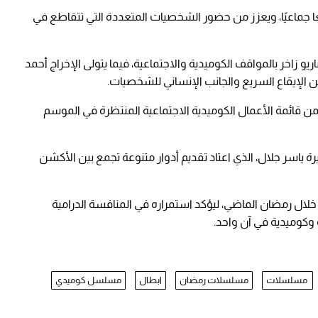
جماعيًا، ويعزز من حضور الشخصيات المتعددة التي تتقاطع في
زاخر بالمواقف الكوميدية والاجتماعية، فيما يتولى الإخراج أحمد
ن الإيقاع السريع والجانب الإنساني للشخصيات.
تداءً من 18 فبراير 2026، ليكون ضمن قائمة الأعمال الكوميدية الاجتماعية المنتظرة في الموسم
ياسر جلال، الذي اعتاد تقديم أدوار متنوعة تجمع بين الأكشن
أتي هذا العمل بعد نجاحه في مسلسل "جودر 2" خلال رمضان الماضي، ليؤكد استمراره في المنافسة الدرامية
 وكوميدية في آن واحد.
مسلسلات
مسلسلات رمضان
ابطال
مسلسل كوميدي