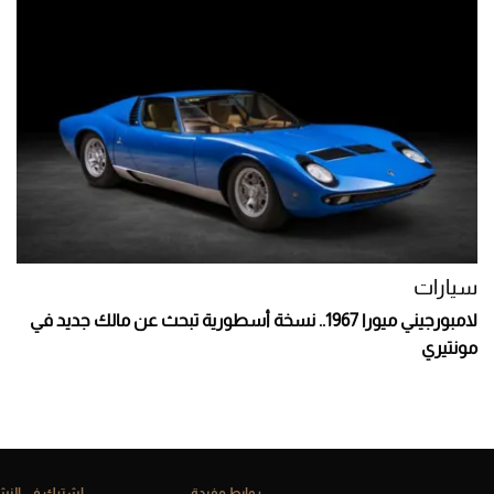
سيارات
لامبورجيني ميورا 1967.. نسخة أسطورية تبحث عن مالك جديد في
مونتيري
روابط مفيدة
إشترك فى النشر