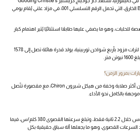
في لحظة منتظرة ضمن أسبوع مونتيري للسيارات في كاليفورنيا، تستعد دار جودينج كريستيز Gooding Christie’s
لعرض أولى نسخ طراز بوجاتي بوليد Bugatti Bolide الخارق، التي تحمل الرقم التسلسلي 001، في مزاد علني يُقام يومي
من 40 سيارة فقط مخصصة للحلبات، وهو ما يضفي عليها طابعًا استثنائيًا يُثير اهتمام كبار
تستمد بوليد 2024 قوتها من محرك W16 سعة 8.0 لترات مزود بأربع شواحن توربينية، يولد قدرة هائلة تصل إلى 1578
رات بمرور الزمن؟
وقد صُمّم هيكلها الأحادي من ألياف الكربون، ليكون أكثر صلابة وخفة من هيكل شيرون Chiron، مع مقصورة تتّصل
وجهة بالكامل نحو الأداء.
من حيث الأداء، تتسارع بوليد من صفر إلى 100 كلم/س خلال 2.2 ثانية فقط، وتبلغ سرعتها القصوى 380 كلم/س، فيما
 عند السرعات القصوى، وهو ما يجعلها آلة سباق حقيقية بكل