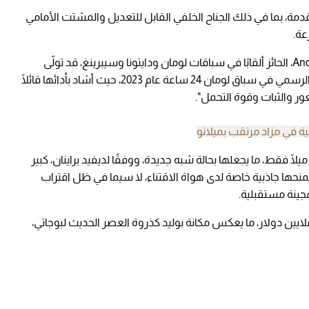
متقدمة، بما في ذلك الجناح الخلفي القابل للتعديل والمشتت الأمامي
عة.
يُذكر أن السائق البريطاني آندي والاس Andy Wallace، الحائز ألقابًا في سباقات لومان ودايتونا وسيبرينغ، قد تولّى
مهمة قيادة النموذج الأولي لبوليد خلال ظهورها الرسمي في سباق لومان 24 ساعة عام 2023، حيث أشاد بأدائها قائلًا
ر والثبات وقوة التحمل".
ية في مزاد مرتقب بميلانو
لنسخة المعروضة في المزاد قطعت مسافة 389 ميلًا فقط، ما يجعلها بحالة شبه جديدة، ووفقًا لديفيد براينان، كبير
خبراء في دار المزادات، فإن الرقم التسلسلي 001 يمنحها جاذبية خاصة لدى هواة الاقتناء، لا سيما في ظل اقتراب
وقع أن تصل قيمة هذه النسخة الفريدة إلى 6 ملايين دولار، ما يعكس مكانة بوليد كذروة العصر الحديث لبوجاتي،