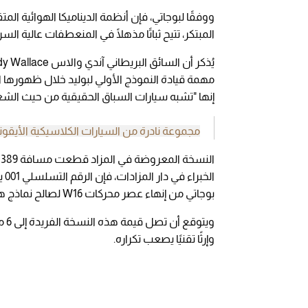
ووفقًا لبوجاتي، فإن أنظمة الديناميكا الهوائية ال
المبتكر، تتيح ثباتًا مذهلًا في المنعطفات عالية السر
إنها "تشبه سيارات السباق الحقيقية من حيث الشعو
مجموعة نادرة من السيارات الكلاسيكية الأيقون
ا
ال
بوجاتي من إنهاء عصر محركات W16 لصالح نماذج هجينة مستقبلية.
ويت
وإرثًا تقنيًا يصعب تكراره.