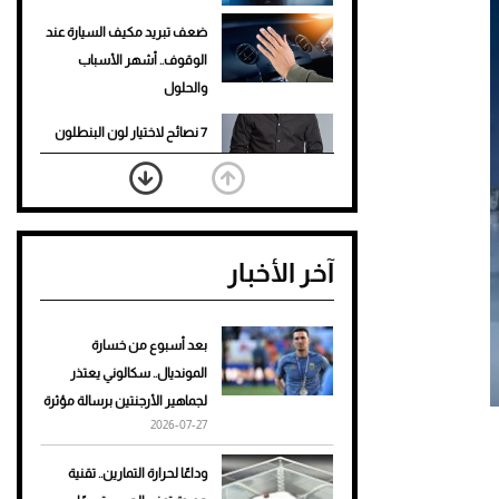
ضعف تبريد مكيف السيارة عند
الوقوف.. أشهر الأسباب
والحلول
7 نصائح لاختيار لون البنطلون
المناسب للقميص الأسود
نرى المستقبل من خلال
تصميماتنا.. كيف حجزت 1886
آخر الأخبار
مكانها في عالم الأزياء؟
أغلى 10 عطور في العالم للرجال
تمنحك فخامة استثنائية
بعد أسبوع من خسارة
المونديال.. سكالوني يعتذر
Aston Martin Valiant: على
لجماهير الأرجنتين برسالة مؤثرة
هوى الأبطال
2026-07-27
أفضل تدريج للشعر الطويل
وداعًا لحرارة التمارين.. تقنية
لإطلالة جريئة وعصرية