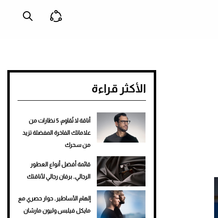
الأكثر قراءة
أناقة لا تُقاوم: 5 نظارات من
علاماتك الفاخرة المفضلة تزيد
من سحرك
قائمة أفضل أنواع العطور
الرجالي.. برفان رجالي لأناقتك
إلهام الأساطير.. حوار حصري مع
مايكل فيلبس وليون مارشان