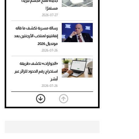
جديدة تمنح الجسم تبريدًا
مستمرًا
أحذية Mary Jane: ترف وأناقة
2026-07-27
للرجال
رسالة مسربة تكشف ما قاله
إنفانتينو لمنتخب الأرجنتين بعد
مونديال 2026
2026-07-26
«الجوازات» تكشف طريقة
استخراج رقم الحدود للزائر عبر
أبشر
2026-07-26
بعد 7 أشهر من تعرضه لحادث
مروع.. جوشوا يفوز على برينغا
بـ"الضربة القاضية" (فيديو)
2026-07-26
موعد صرف حساب المواطن