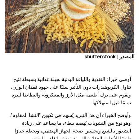
المصدر | shutterstock
أوصى خبراء التغذية واللياقة البدنية بحيلة غذائية بسيطة تتيح
تناول الكربوهيدرات دون التأثير سلبًا على جهود فقدان الوزن،
وتقوم على ترك أطعمة مثل الأرز والمعكرونة والبطاطا لتبرد
تمامًا قبل استهلاكها.
وأوضح الخبراء أن هذا التبريد يُسهم في تكوين "النشا المقاوم"،
وهو نوع من النشويات يُهضم ببطء، ما يساعد على زيادة
الشعور بالشبع وتحسين صحة الجهاز الهضمي، ويجعله خيارًا
داعمًا للأنظمة الغذائية التي تستهدف إنقاص الوزن.