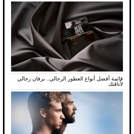
قائمة أفضل أنواع العطور الرجالي.. برفان رجالي
لأناقتك