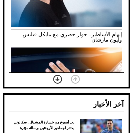
إلهام الأساطير.. حوار حصري مع مايكل فيلبس
وليون مارشان
آخر الأخبار
بعد أسبوع من خسارة المونديال.. سكالوني
ضعف تبريد مكيف السيارة عند الوقوف.. أشهر
يعتذر لجماهير الأرجنتين برسالة مؤثرة
الأسباب والحلول