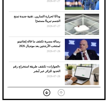
2026-07-27
وداعًا لحرارة التمارين.. تقنية جديدة تمنح
الجسم تبريدًا مستمرًا
2026-07-27
رسالة مسربة تكشف ما قاله إنفانتينو
لمنتخب الأرجنتين بعد مونديال 2026
2026-07-26
7 نصائح لاختيار لون البنطلون المناسب للقميص
«الجوازات» تكشف طريقة استخراج رقم
الأسود
الحدود للزائر عبر أبشر
2026-07-26
بعد 7 أشهر من تعرضه لحادث مروع.. جوشوا
يفوز على برينغا بـ"الضربة القاضية" (فيديو)
2026-07-26