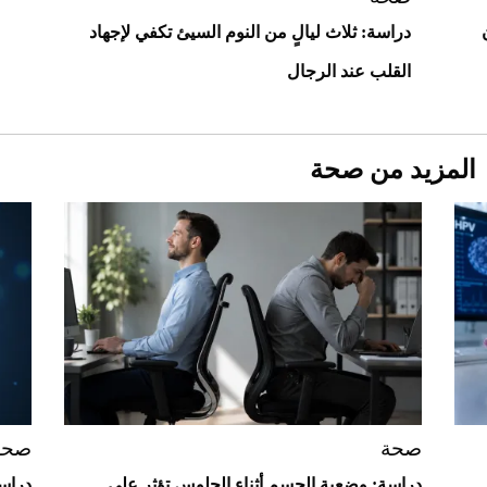
دراسة: ثلاث ليالٍ من النوم السيئ تكفي لإجهاد
القلب عند الرجال
المزيد من صحة
Aston Martin Valiant: على هوى الأبطال
صحة
صحة
دراسة: وضعية الجسم أثناء الجلوس تؤثر على
دراسة