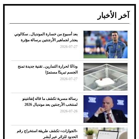
آخر الأخبار
بعد أسبوع من خسارة المونديال.. سكالوني
ضعف تبريد مكيف السيارة عند الوقوف.. أشهر
يعتذر لجماهير الأرجنتين برسالة مؤثرة
الأسباب والحلول
2026-07-27
وداعًا لحرارة التمارين.. تقنية جديدة تمنح
الجسم تبريدًا مستمرًا
2026-07-27
رسالة مسربة تكشف ما قاله إنفانتينو
لمنتخب الأرجنتين بعد مونديال 2026
2026-07-26
7 نصائح لاختيار لون البنطلون المناسب للقميص
«الجوازات» تكشف طريقة استخراج رقم
الأسود
الحدود للزائر عبر أبشر