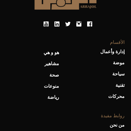
أحذية Mary Jane: ترف وأناقة للرجال
الأقسام
إدارة وأعمال
هو و هي
موضة
مشاهير
سياحة
صحة
تقنية
منوعات
محركات
رياضة
روابط مفيدة
من نحن