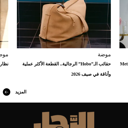
موضة
موض
ع إلى "آفاق" Met Gala
حقائب الـ”Hobo” الرجالية.. القطعة الأكثر عملية
نظارا
وأناقة في صيف 2026
أفضل تدريج للشعر الطويل لإطلالة جريئة وعصرية
المزيد