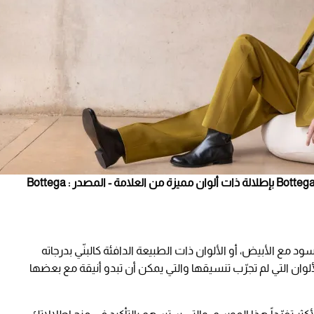
النجم جيكوب ايلوردي سفير علامة بوتيجا فينيتا Bottega veneta بإطلالة ذات ألوان مميزة من العلامة - المصدر : Bottega
أسود مع الأبيض، أو الألوان ذات الطبيعة الدافئة كالبنّي بدرجاته
ألوان التي لم تجرّب تنسيقها والتي يمكن أن تبدو أنيقة مع بعضها