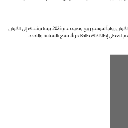
سوف نأخذك في رحلة للتعرف علي أكثر تنسيقات الألوان رواجاً لموسم ربيع وصيف عام 2025، بينما نرشدك إلى الألوان
 لتعطي إطلالاتك طابعًا جريئًا، يشع بالشبابية والتجدد.