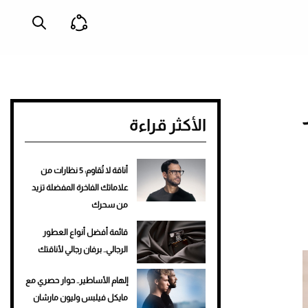
الأكثر قراءة
أناقة لا تُقاوم: 5 نظارات من
علاماتك الفاخرة المفضلة تزيد
من سحرك
قائمة أفضل أنواع العطور
الرجالي.. برفان رجالي لأناقتك
إلهام الأساطير.. حوار حصري مع
مايكل فيلبس وليون مارشان