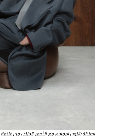
إطلالة باللون الرمادي مع الأحمر الداكن من علامة بوتيجا فينيتا Bottega Veneta للرجال - ال