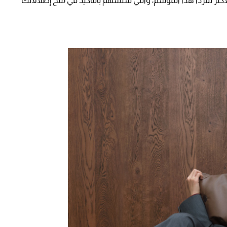
أكثر تفرّداً هذا الموسم، والتي ستسهم بالتأكيد في منح إطلالاتك