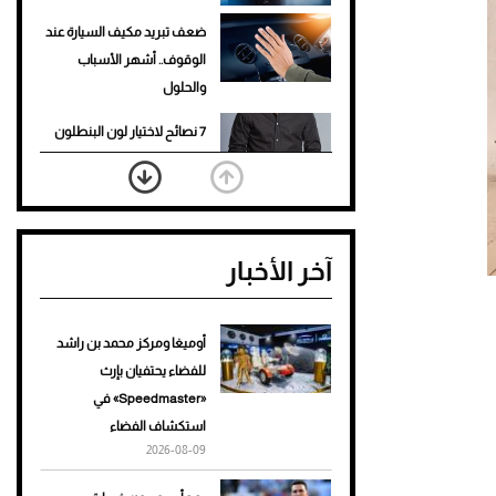
ضعف تبريد مكيف السيارة عند
الوقوف.. أشهر الأسباب
والحلول
7 نصائح لاختيار لون البنطلون
المناسب للقميص الأسود
نرى المستقبل من خلال
تصميماتنا.. كيف حجزت 1886
آخر الأخبار
مكانها في عالم الأزياء؟
أغلى 10 عطور في العالم للرجال
تمنحك فخامة استثنائية
أوميغا ومركز محمد بن راشد
للفضاء يحتفيان بإرث
Aston Martin Valiant: على
«Speedmaster» في
هوى الأبطال
استكشاف الفضاء
2026-08-09
أفضل تدريج للشعر الطويل
لإطلالة جريئة وعصرية