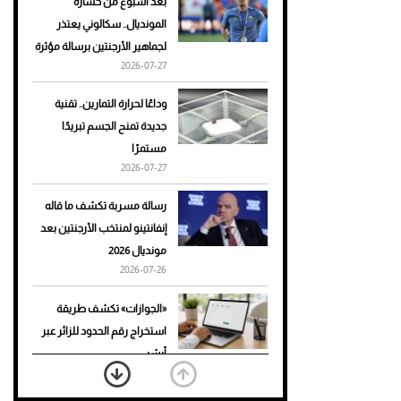
بعد أسبوع من خسارة
المونديال.. سكالوني يعتذر
أحذية Mary Jane: ترف وأناقة
لجماهير الأرجنتين برسالة مؤثرة
للرجال
2026-07-27
وداعًا لحرارة التمارين.. تقنية
جديدة تمنح الجسم تبريدًا
مستمرًا
2026-07-27
رسالة مسربة تكشف ما قاله
إنفانتينو لمنتخب الأرجنتين بعد
مونديال 2026
2026-07-26
«الجوازات» تكشف طريقة
استخراج رقم الحدود للزائر عبر
أبشر
2026-07-26