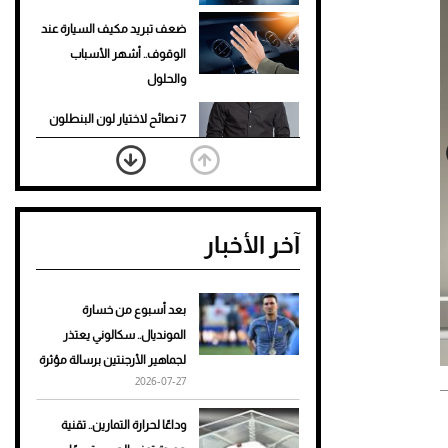
ضعف تبريد مكيف السيارة عند
الوقوف.. أشهر الأسباب
والحلول
7 نصائح لاختيار لون البنطلون
المناسب للقميص الأسود
نرى المستقبل من خلال
تصميماتنا.. كيف حجزت 1886
آخر الأخبار
مكانها في عالم الأزياء؟
أغلى 10 عطور في العالم للرجال
تمنحك فخامة استثنائية
بعد أسبوع من خسارة
المونديال.. سكالوني يعتذر
Aston Martin Valiant: على
لجماهير الأرجنتين برسالة مؤثرة
هوى الأبطال
أزياء أنيقة من عروض أزياء ربيع وصيف 2025 - المصدر: Dior
2026-07-27
أفضل تدريج للشعر الطويل
وداعًا لحرارة التمارين.. تقنية
لإطلالة جريئة وعصرية