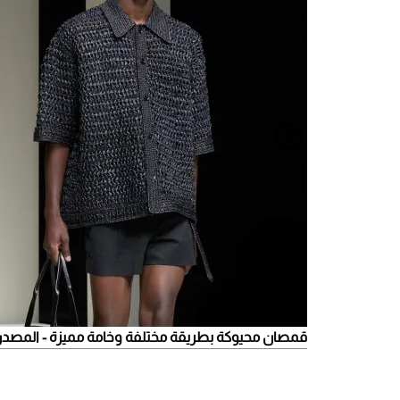
قمصان محيوكة بطريقة مختلفة وخامة مميزة - المصدر: olce & Gabbana