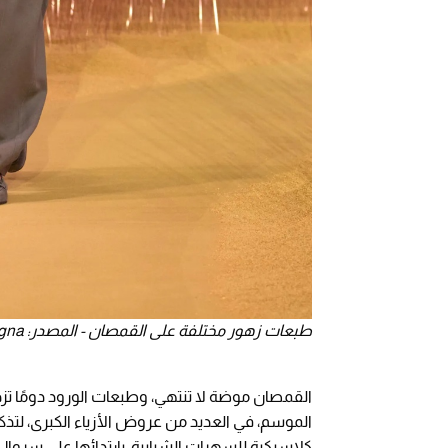
طبعات زهور مختلفة على القمصان - المصدر: Zegna
القمصان موضة لا تنتهي، وطبعات الورود دومًا تز
الموسم، في العديد من عروض الأزياء الكبرى، لتذك
كلاسيكية للسهرات الشبابية، بارتدائها على سروال