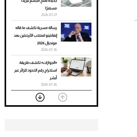
جديدة تمنح الجسم تبريدًا
مستمرًا
أحذية Mary Jane: ترف وأناقة
2026-07-27
للرجال
رسالة مسربة تكشف ما قاله
إنفانتينو لمنتخب الأرجنتين بعد
مونديال 2026
2026-07-26
«الجوازات» تكشف طريقة
استخراج رقم الحدود للزائر عبر
أبشر
2026-07-26
بعد 7 أشهر من تعرضه لحادث
مروع.. جوشوا يفوز على برينغا
بـ"الضربة القاضية" (فيديو)
2026-07-26
موعد صرف حساب المواطن