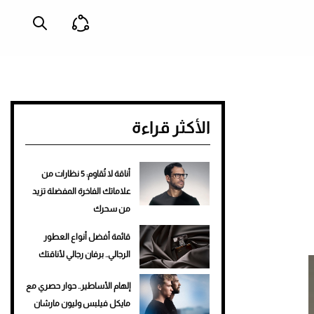
الأكثر قراءة
أناقة لا تُقاوم: 5 نظارات من
علاماتك الفاخرة المفضلة تزيد
من سحرك
قائمة أفضل أنواع العطور
الرجالي.. برفان رجالي لأناقتك
إلهام الأساطير.. حوار حصري مع
مايكل فيلبس وليون مارشان