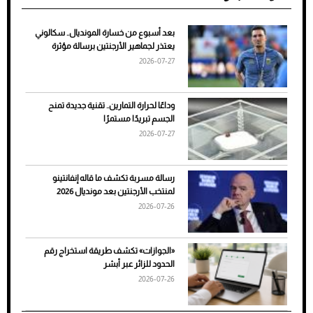
بعد أسبوع من خسارة المونديال.. سكالوني
ضعف تبريد مكيف السيارة عند الوقوف.. أشهر
يعتذر لجماهير الأرجنتين برسالة مؤثرة
الأسباب والحلول
2026-07-27
وداعًا لحرارة التمارين.. تقنية جديدة تمنح
الجسم تبريدًا مستمرًا
2026-07-27
رسالة مسربة تكشف ما قاله إنفانتينو
لمنتخب الأرجنتين بعد مونديال 2026
2026-07-26
7 نصائح لاختيار لون البنطلون المناسب للقميص
«الجوازات» تكشف طريقة استخراج رقم
الأسود
الحدود للزائر عبر أبشر
2026-07-26