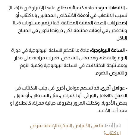
- الالتهابات:
توجد مادة كيميائية يطلق عليها الإنترلوكين 6 (IL-6)
تسبب الالتهاب في أدمغة الأشخاص المصابين بالاكتئاب أو
اضطرابات الصحة العقلية المختلفة. كما ترتفع مستويات IL-6
وتنخفض في أوقات مختلفة، لكن ذروتها تكون في الصباح
الباكر.
- الساعة البيولوجية:
عادة ما تتحكم الساعة البيولوجية في دورة
النوم واليقظة، وقد يعاني الشخص تغيرات مزاجية على مدار
يومه، نتيجة الاختلالات في الساعة البيولوجية وكمية النوم
والتعرض للضوء.
- عوامل أخرى:
قد تسهم عوامل أخرى في جلب الاكتئاب في
الصباح، كالعامل الوراثي، أو الأمراض، مثل السرطان، أو تناول
بعض الأدوية. وكذلك المرور بظروف حياتية محزنة، كالطلاق أو
فقد أحد الأحبة.
اقرأ أيضا:
ما هي الأعراض المبكرة للإصابة بمرض
الاكتئاب؟