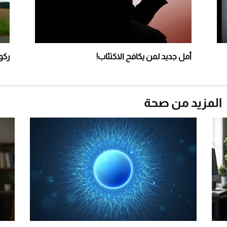
مونتيري
2026-07-23
أغلى 10 عطور في العالم للرجال تمنحك فخامة
استثنائية
أمل جديد لمن يكافح الاكتئاب!
ركو
المزيد من صحة
Aston Martin Valiant: على هوى الأبطال