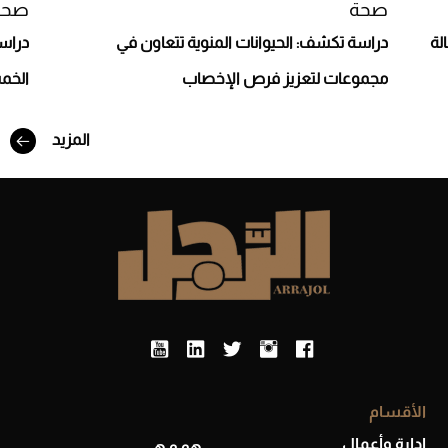
صحة
صحة
لة
دراسة تكشف: الحيوانات المنوية تتعاون في
دراسة
مجموعات لتعزيز فرص الإخصاب
الخم
المزيد
أفضل تدريج للشعر الطويل لإطلالة جريئة وعصرية
الأقسام
إدارة وأعمال
هو و هي