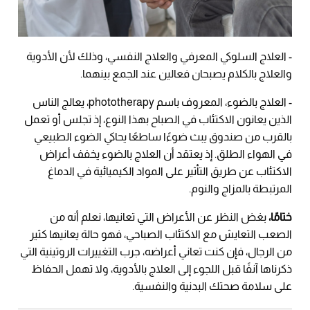
- العلاج السلوكي المعرفي والعلاج النفسي، وذلك لأن الأدوية
والعلاج بالكلام يصبحان فعالين عند الجمع بينهما.
- العلاج بالضوء، المعروف باسم phototherapy، يعالج الناس
الذين يعانون الاكتئاب في الصباح بهذا النوع، إذ تجلس أو تعمل
بالقرب من صندوق يبث ضوءًا ساطعًا يحاكي الضوء الطبيعي
في الهواء الطلق. إذ يعتقد أن العلاج بالضوء يخفف أعراض
الاكتئاب عن طريق التأثير على المواد الكيميائية في الدماغ
المرتبطة بالمزاج والنوم.
ختامًا،
بغض النظر عن الأعراض التي تعانيها، نعلم أنه من
الصعب التعايش مع الاكتئاب الصباحي، فهو حالة يعانيها كثير
من الرجال، فإن كنت تعاني أعراضه، جرب التغييرات الروتينية التي
ذكرناها آنفًا قبل اللجوء إلى العلاج بالأدوية، ولا تهمل الحفاظ
على سلامة صحتك البدنية والنفسية.