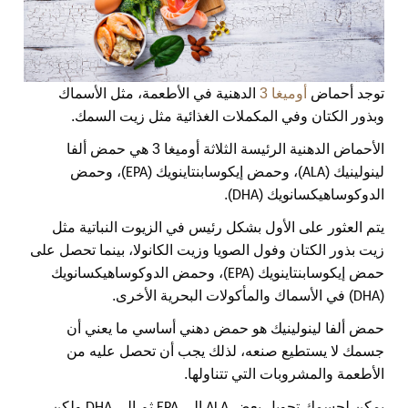
توجد أحماض
أوميغا 3
الدهنية في الأطعمة، مثل الأسماك
وبذور الكتان وفي المكملات الغذائية مثل زيت السمك.
الأحماض الدهنية الرئيسة الثلاثة أوميغا 3 هي حمض ألفا
لينولينيك (
)، وحمض إيكوسابنتاينويك (
)، وحمض
EPA
ALA
الدوكوساهيكسانويك (
).
DHA
يتم العثور على الأول بشكل رئيس في الزيوت النباتية مثل
زيت بذور الكتان وفول الصويا وزيت الكانولا، بينما تحصل على
حمض إيكوسابنتاينويك (
)، وحمض الدوكوساهيكسانويك
EPA
(
) في الأسماك والمأكولات البحرية الأخرى.
DHA
حمض ألفا لينولينيك هو حمض دهني أساسي ما يعني أن
جسمك لا يستطيع صنعه، لذلك يجب أن تحصل عليه من
الأطعمة والمشروبات التي تتناولها.
يمكن لجسمك تحويل بعض
إلى
ثم إلى
ولكن