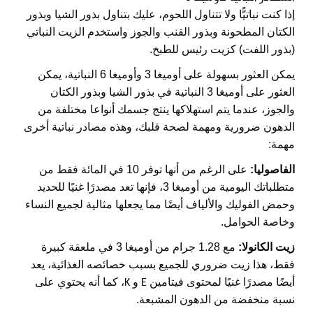
إذا كنت نباتيًّا ولا تتناول اللحوم، عليك بتناول بذور الشيا وبذور
الكتان المطحونة وبذور القنب والجوز واستخدم الزيت النباتي
(بذور اللفت) كزيت رئيس للطبخ.
يمكن العثور بسهولة على أوميغا 3 وأوميغا 6 النباتية، يمكن
العثور على أوميغا 3 النباتية في بذور الشيا وبذور الكتان
والجوز، عندما يتم استهلاكها ينتج جسمك أنواعا مختلفة من
الدهون ضرورية ومهمة لصحة قلبك، وهذه مصادر نباتية أخرى
مهمة:
الفاصوليا:
على الرغم من أنها توفر 10 في المائة فقط من
متطلباتك اليومية من أوميغا 3، فإنها تعد مصدرًا غنيًا للحديد
وحمض الفوليك والألياف أيضًا مما يجعلها مثالية لجميع النساء
وخاصة الحوامل.
زيت الكانولا:
مع 1.28 جرام من أوميغا 3 في ملعقة كبيرة
فقط، هذا زيت ضروري للجميع بسبب خصائصه الغذائية، يعد
أيضًا مصدرًا غنيًا لمحتوى فيتامين
و
، كما أنه يحتوي على
K
E
نسبة منخفضة من الدهون المشبعة.