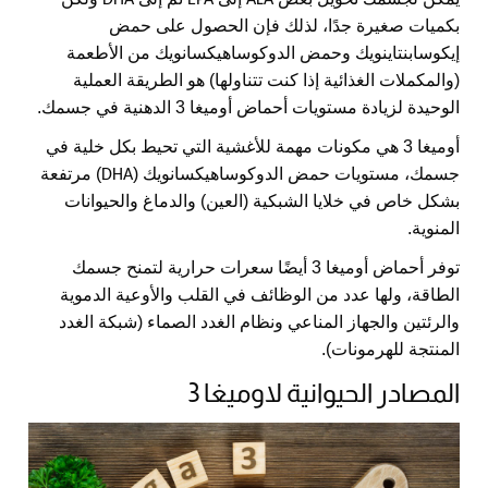
DHA
EPA
ALA
بكميات صغيرة جدًا، لذلك فإن الحصول على حمض
إيكوسابنتاينويك وحمض الدوكوساهيكسانويك من الأطعمة
(والمكملات الغذائية إذا كنت تتناولها) هو الطريقة العملية
الوحيدة لزيادة مستويات أحماض أوميغا 3 الدهنية في جسمك.
أوميغا 3 هي مكونات مهمة للأغشية التي تحيط بكل خلية في
جسمك، مستويات حمض الدوكوساهيكسانويك (
) مرتفعة
DHA
بشكل خاص في خلايا الشبكية (العين) والدماغ والحيوانات
المنوية.
توفر أحماض أوميغا 3 أيضًا سعرات حرارية لتمنح جسمك
الطاقة، ولها عدد من الوظائف في القلب والأوعية الدموية
والرئتين والجهاز المناعي ونظام الغدد الصماء (شبكة الغدد
المنتجة للهرمونات).
المصادر الحيوانية لاوميغا 3