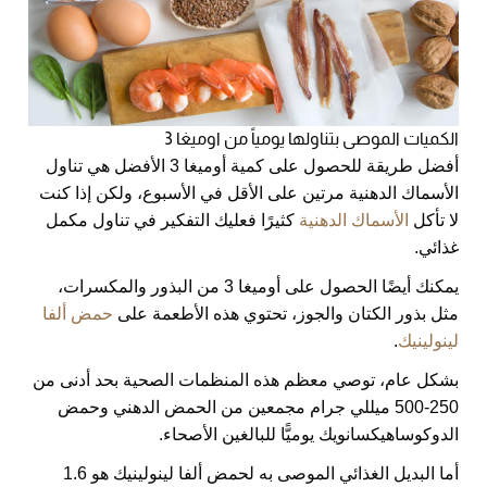
الكميات الموصى بتناولها يومياً من اوميغا 3
أفضل طريقة للحصول على كمية أوميغا 3 الأفضل هي تناول
الأسماك الدهنية مرتين على الأقل في الأسبوع، ولكن إذا كنت
لا تأكل
الأسماك الدهنية
كثيرًا فعليك التفكير في تناول مكمل
غذائي.
يمكنك أيضًا الحصول على أوميغا 3 من البذور والمكسرات،
مثل بذور الكتان والجوز، تحتوي هذه الأطعمة على
حمض ألفا
لينولينيك
.
بشكل عام، توصي معظم هذه المنظمات الصحية بحد أدنى من
250-500 ميللي جرام مجمعين من الحمض الدهني وحمض
الدوكوساهيكسانويك يوميًّا للبالغين الأصحاء.
أما البديل الغذائي الموصى به لحمض ألفا لينولينيك هو 1.6