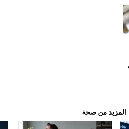
قبل ليلة النزال.. اكتمال وزن أبطال "The
Comeback" في جدة (فيديو)
2026-07-25
"بوجاتي ميسترال" الاستثنائية للبيع في مزاد
مونتيري
2026-07-23
أغلى 10 عطور في العالم للرجال تمنحك فخامة
استثنائية
المزيد من صحة