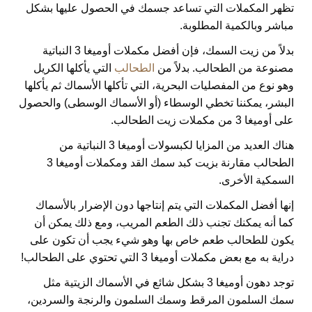
تظهر المكملات التي تساعد جسمك في الحصول عليها بشكل
مباشر وبالكمية المطلوبة.
بدلاً من زيت السمك، فإن أفضل مكملات أوميغا 3 النباتية
مصنوعة من الطحالب. بدلاً من
الطحالب
التي يأكلها الكريل
وهو نوع من المفصليات البحرية، التي تأكلها الأسماك ثم يأكلها
البشر، يمكننا تخطي الوسطاء (أو الأسماك الوسطى) والحصول
على أوميغا 3 من مكملات زيت الطحالب.
هناك العديد من المزايا لكبسولات أوميغا 3 النباتية من
الطحالب مقارنة بزيت كبد سمك القد ومكملات أوميغا 3
السمكية الأخرى.
إنها أفضل المكملات التي يتم إنتاجها دون الإضرار بالأسماك
كما أنه يمكنك تجنب ذلك الطعم المريب، ومع ذلك يمكن أن
يكون للطحالب طعم خاص بها وهو شيء يجب أن تكون على
دراية به مع بعض مكملات أوميغا 3 التي تحتوي على الطحالب!
توجد دهون أوميغا 3 بشكل شائع في الأسماك الزيتية مثل
سمك السلمون المرقط وسمك السلمون والرنجة والسردين،