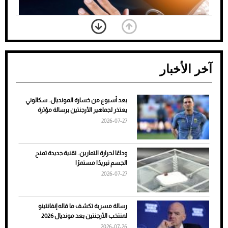
آخر الأخبار
بعد أسبوع من خسارة المونديال.. سكالوني
ضعف تبريد مكيف السيارة عند الوقوف.. أشهر
يعتذر لجماهير الأرجنتين برسالة مؤثرة
الأسباب والحلول
2026-07-27
وداعًا لحرارة التمارين.. تقنية جديدة تمنح
الجسم تبريدًا مستمرًا
2026-07-27
رسالة مسربة تكشف ما قاله إنفانتينو
لمنتخب الأرجنتين بعد مونديال 2026
2026-07-26