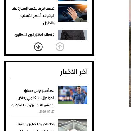
ضعف تبريد مكيف السيارة عند
الوقوف.. أشهر الأسباب
والحلول
7 نصائح لاختيار لون البنطلون
المناسب للقميص الأسود
نرى المستقبل من خلال
تصميماتنا.. كيف حجزت 1886
آخر الأخبار
مكانها في عالم الأزياء؟
أغلى 10 عطور في العالم للرجال
تمنحك فخامة استثنائية
بعد أسبوع من خسارة
المونديال.. سكالوني يعتذر
Aston Martin Valiant: على
لجماهير الأرجنتين برسالة مؤثرة
هوى الأبطال
2026-07-27
أفضل تدريج للشعر الطويل
وداعًا لحرارة التمارين.. تقنية
لإطلالة جريئة وعصرية