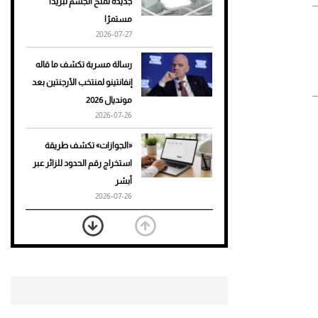
جديدة تمنح الجسم تبريدًا
مستمرًا
أحذية Mary Jane: ترف وأناقة
2026-07-27
للرجال
رسالة مسربة تكشف ما قاله
إنفانتينو لمنتخب الأرجنتين بعد
مونديال 2026
2026-07-26
«الجوازات» تكشف طريقة
استخراج رقم الحدود للزائر عبر
أبشر
2026-07-26
بعد 7 أشهر من تعرضه لحادث
مروع.. جوشوا يفوز على برينغا
بـ"الضربة القاضية" (فيديو)
2026-07-26
موعد صرف حساب المواطن