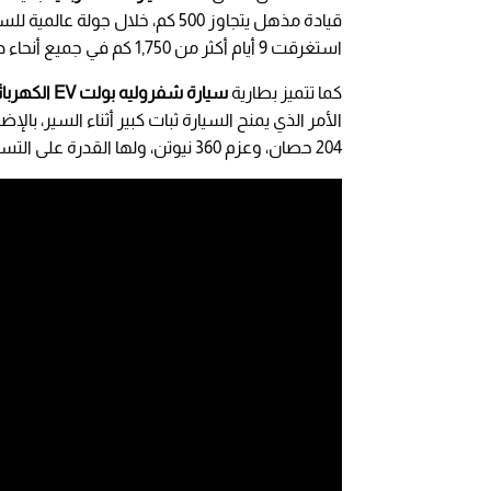
استغرقت 9 أيام أكثر من 1,750 كم في جميع أنحاء دولة الإمارات العربية المتحدة وسلطنة عُمان.
كما تتميز بطارية
سيارة شفروليه بولت EV الكهربائية
الأمر الذي يمنح السيارة ثبات كبير أثناء السير، بال
204 حصان، وعزم 360 نيوتن، ولها القدرة على التسارع من صفر إلى 100 خلال 7.3 ثانية.