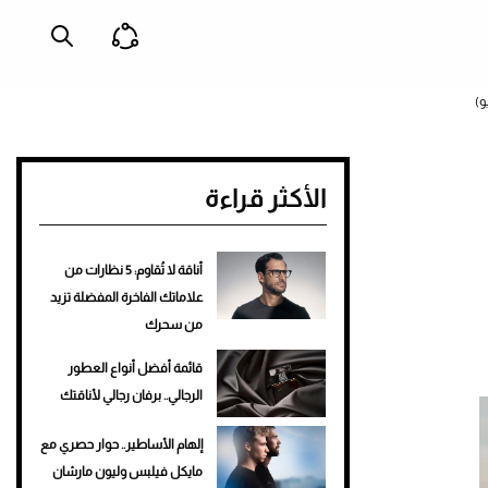
الأكثر قراءة
أناقة لا تُقاوم: 5 نظارات من
علاماتك الفاخرة المفضلة تزيد
من سحرك
قائمة أفضل أنواع العطور
الرجالي.. برفان رجالي لأناقتك
إلهام الأساطير.. حوار حصري مع
مايكل فيلبس وليون مارشان