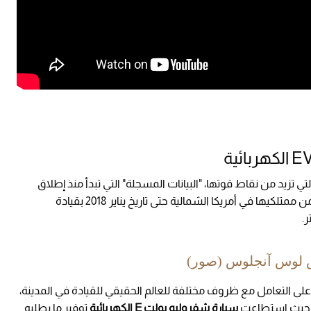
تي تزيد من نقاط قوتها، "البيانات المسجلة" التي تبدأ منذ إطلاق
السيارة، والتي سجلت قيام ما يقرب 23,000 سائق من ممتلكيها في أمريكا الشمالية حتى تاريخ يناير 2018 بقيادة
 لوس آنجلوس (صور)
 على التعامل مع ظروف مختلفة للعالم الحقيقي للقيادة في المدينة،
ة، حيث استطاعت
سيارة شفروليه بولت E الكهربائية
توفير ما يطلبه