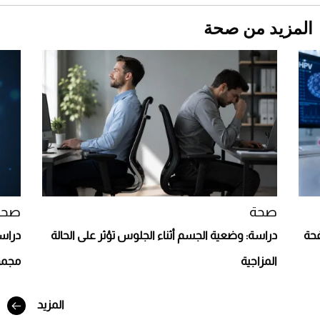
المزيد من صحة
Aston Martin Valiant: على هوى الأبطال
صحة
صحة
افحة
دراسة: وضعية الجسم أثناء الجلوس تؤثر على الحالة
دراسة
المزاجية
مجمو
المزيد
أفضل تدريج للشعر الطويل لإطلالة جريئة وعصرية