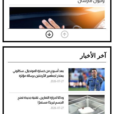
وليون مارشان
آخر الأخبار
بعد أسبوع من خسارة المونديال.. سكالوني
ضعف تبريد مكيف السيارة عند الوقوف.. أشهر
يعتذر لجماهير الأرجنتين برسالة مؤثرة
الأسباب والحلول
2026-07-27
وداعًا لحرارة التمارين.. تقنية جديدة تمنح
الجسم تبريدًا مستمرًا
2026-07-27