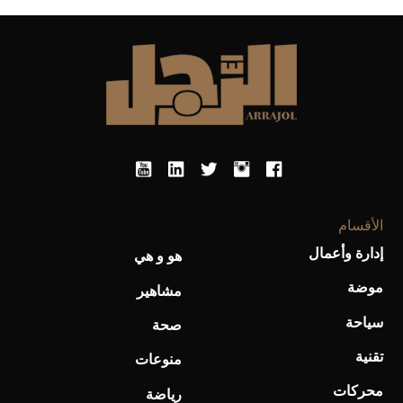
الأقسام
أحذية Mary Jane: ترف وأناقة للرجال
إدارة وأعمال
هو و هي
موضة
مشاهير
سياحة
صحة
تقنية
منوعات
محركات
رياضة