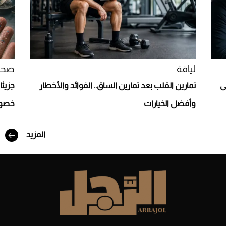
Aston Martin Valiant: على هوى الأبطال
لياقة
صحة
لى
تمارين القلب بعد تمارين الساق.. الفوائد والأخطار
جزيئا
وأفضل الخيارات
خصوب
المزيد
أفضل تدريج للشعر الطويل لإطلالة جريئة وعصرية