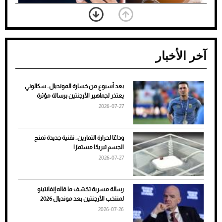
آخر الأخبار
بعد أسبوع من خسارة المونديال.. سكالوني
ضعف تبريد مكيف السيارة عند الوقوف.. أشهر
يعتذر لجماهير الأرجنتين برسالة مؤثرة
الأسباب والحلول
2026-07-27
وداعًا لحرارة التمارين.. تقنية جديدة تمنح
الجسم تبريدًا مستمرًا
2026-07-27
رسالة مسربة تكشف ما قاله إنفانتينو
لمنتخب الأرجنتين بعد مونديال 2026
2026-07-26