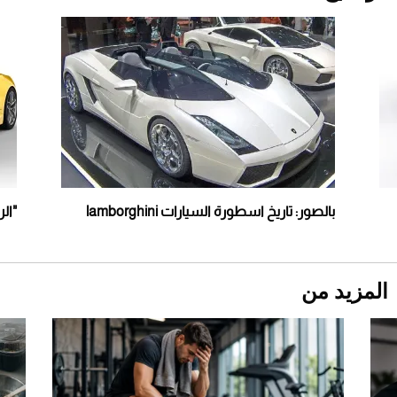
قبل ليلة النزال.. اكتمال وزن أبطال "The
Comeback" في جدة (فيديو)
2026-07-25
"بوجاتي ميسترال" الاستثنائية للبيع في مزاد
مونتيري
2026-07-23
أغلى 10 عطور في العالم للرجال تمنحك فخامة
استثنائية
بالصور: تاريخ اسطورة السيارات lamborghini
"الر
المزيد من