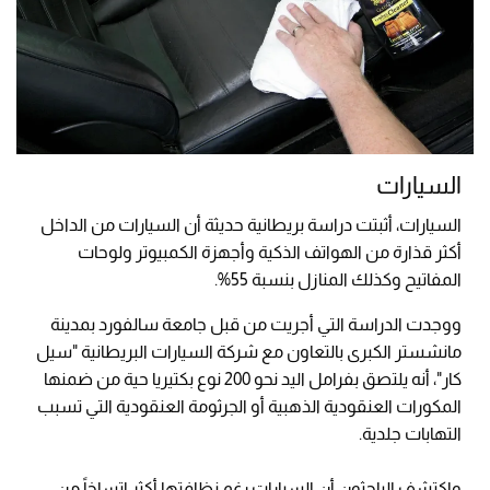
السيارات
السيارات، أثبتت دراسة بريطانية حديثة أن السيارات من الداخل
أكثر قذارة من الهواتف الذكية وأجهزة الكمبيوتر ولوحات
المفاتيح وكذلك المنازل بنسبة 55%.
ووجدت الدراسة التي أجريت من قبل جامعة سالفورد بمدينة
مانشستر الكبرى بالتعاون مع شركة السيارات البريطانية "سيل
كار"، أنه يلتصق بفرامل اليد نحو 200 نوع بكتيريا حية من ضمنها
المكورات العنقودية الذهبية أو الجرثومة العنقودية التي تسبب
التهابات جلدية.
واكتشف الباحثون أن السيارات رغم نظافتها أكثر اتساخاً من