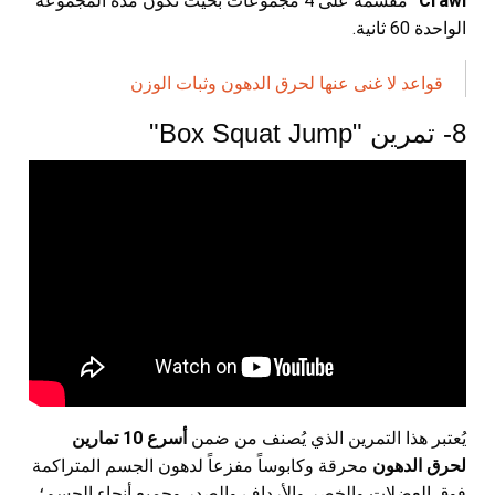
Crawl"
مقسمة على 4 مجموعات بحيث تكون مدة المجموعة
الواحدة 60 ثانية.
قواعد لا غنى عنها لحرق الدهون وثبات الوزن
8- تمرين "Box Squat Jump"
يُعتبر هذا التمرين الذي يُصنف من ضمن
أسرع 10 تمارين
لحرق الدهون
محرقة وكابوساً مفزعاً لدهون الجسم المتراكمة
فوق العضلات والخصر والأرداف والصدر وجميع أنحاء الجسم؛