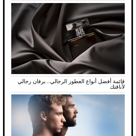
قائمة أفضل أنواع العطور الرجالي.. برفان رجالي
لأناقتك