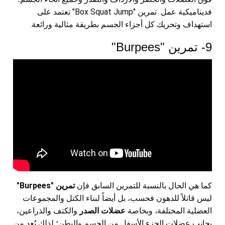
فديناميكية عمل تمرين "Box Squat Jump" تعتمد على
استهداف وتحريك كل أجزاء الجسم بطريقة مثالية ورائعة.
9- تمرين "Burpees"
كما هي الحال بالنسبة للتمرين السابق فإن
تمرين "Burpees"
ليس قاتلاً للدهون فحسب، بل أيضاً لبناء الكتل والمجموعات
العضلية المختلفة، وبخاصة
عضلات الصدر
والكتف والذراعين،
بجانب عضلات الجزء الأسفل من الجسم والبطن؛ لذلك يُعد من