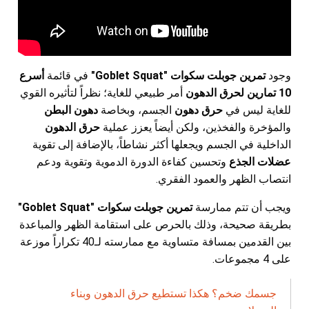
وجود
تمرين جوبلت سكوات "Goblet Squat"
في قائمة
أسرع
10 تمارين لحرق الدهون
أمر طبيعي للغاية؛ نظراً لتأثيره القوي
للغاية ليس في
حرق دهون
الجسم، وبخاصة
دهون البطن
والمؤخرة والفخذين، ولكن أيضاً يعزز عملية
حرق الدهون
الداخلية في الجسم ويجعلها أكثر نشاطاً، بالإضافة إلى تقوية
عضلات الجذع
وتحسين كفاءة الدورة الدموية وتقوية ودعم
انتصاب الظهر والعمود الفقري.
ويجب أن تتم ممارسة
تمرين جوبلت سكوات "Goblet Squat"
بطريقة صحيحة، وذلك بالحرص على استقامة الظهر والمباعدة
بين القدمين بمسافة متساوية مع ممارسته لـ40 تكراراً موزعة
على 4 مجموعات.
جسمك ضخم؟ هكذا تستطيع حرق الدهون وبناء