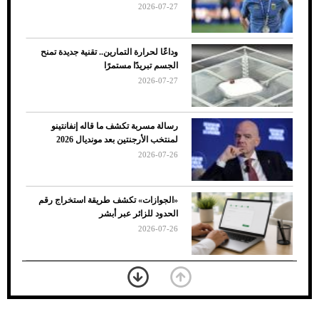
2026-07-27
وداعًا لحرارة التمارين.. تقنية جديدة تمنح
الجسم تبريدًا مستمرًا
2026-07-27
رسالة مسربة تكشف ما قاله إنفانتينو
لمنتخب الأرجنتين بعد مونديال 2026
2026-07-26
7 نصائح لاختيار لون البنطلون المناسب للقميص
«الجوازات» تكشف طريقة استخراج رقم
الأسود
الحدود للزائر عبر أبشر
2026-07-26
بعد 7 أشهر من تعرضه لحادث مروع.. جوشوا
يفوز على برينغا بـ"الضربة القاضية" (فيديو)
2026-07-26