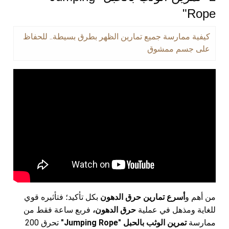
Rope"
كيفية ممارسة جميع تمارين الظهر بطرق بسيطة.. للحفاظ
على جسم ممشوق
من أهم و
أسرع تمارين حرق الدهون
بكل تأكيد؛ فتأثيره قوي
للغاية ومذهل في عملية
حرق الدهون،
فربع ساعة فقط من
ممارسة
تمرين الوثب بالحبل "Jumping Rope"
تحرق 200