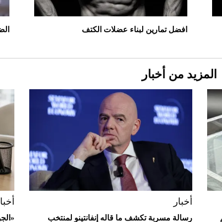
استثنائية
افضل تمارين لبناء عضلات الكتف
الض
مما
المزيد من أخبار
Aston Martin Valiant: على هوى الأبطال
أخبار
أخبا
رسالة مسربة تكشف ما قاله إنفانتينو لمنتخب
«الج