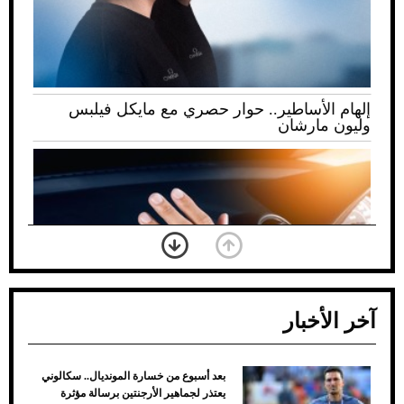
إلهام الأساطير.. حوار حصري مع مايكل فيلبس
وليون مارشان
آخر الأخبار
بعد أسبوع من خسارة المونديال.. سكالوني
ضعف تبريد مكيف السيارة عند الوقوف.. أشهر
يعتذر لجماهير الأرجنتين برسالة مؤثرة
الأسباب والحلول