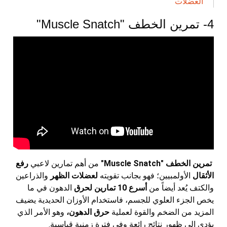
العضلات
4- تمرين الخطف "Muscle Snatch"
تمرين الخطف "Muscle Snatch"
من أهم تمارين لاعبي
رفع
الأثقال
الأولمبيين؛ فهو بجانب تقويته
لعضلات الظهر
والذراعين
والكتف يُعد أيضاً من
أسرع 10 تمارين لحرق
الدهون في ما
يخص الجزء العلوي للجسم، فاستخدام الأوزان الحديدية يضيف
المزيد من الضخم والقوة لعملية
حرق الدهون،
وهو الأمر الذي
يؤدي إلى ظهور نتائج رائعة وفي فترة زمنية قياسية.