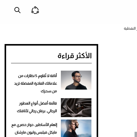
الأكثر قراءة
أناقة لا تُقاوم: 5 نظارات من
علاماتك الفاخرة المفضلة تزيد
من سحرك
قائمة أفضل أنواع العطور
الرجالي.. برفان رجالي لأناقتك
إلهام الأساطير.. حوار حصري مع
مايكل فيلبس وليون مارشان