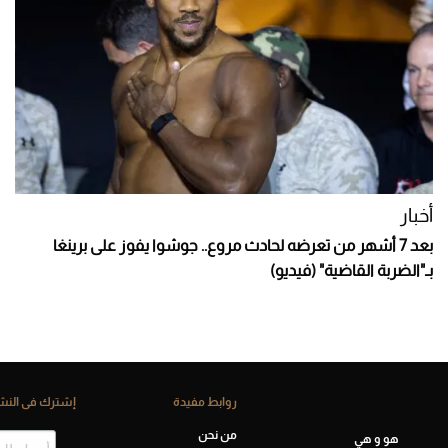
أخبار
بعد 7 أشهر من تعرضه لحادث مروع.. جوشوا يفوز على برينغا
بـ"الضربة القاضية" (فيديو)
روابط مفيدة
إشترك فى النشر
من نحن
هو و هي