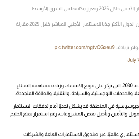
كانتها في الشرق الأوسط:
🟠تقدمت السعودية 4 مراكز إلى الترتيب الـ13 بين الدول الأكثر جذبا للاستثمار الأجنبي المباشر خلال 2025 مقارنة
pic.twitter.com/ngtvCGxeu9
July 
ويأتي هذا النمو في إطار مستهدفات رؤية السعودية 2030، التي تركز على تنويع الاقتصاد، وزيادة مساهمة القطاع
والخدمات اللوجستية، والسياحة، والتقنية، والطاقة المتجددة.
الجيوسياسية في المنطقة قد يشكل تحديًا أمام تدفقات الاستثمار
التمويل والتأمين وتأجيل بعض المشروعات، رغم استمرار تمتع الخليج
ستثماري عالميًا، عبر صندوق الاستثمارات العامة والشركات