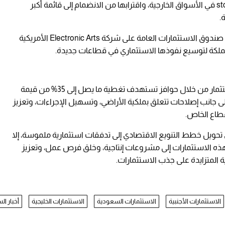
الوطنية، مشيرًا إلى توسع شركات مثل أكوا باور وstc في الأسواق الخارجية، واقترابها من الانضمام إلى قائمة أكبر
.
كما سلط الضوء على الصفقة المقترحة لاستحواذ صندوق الاستثمارات العامة على شركة Electronic Arts الأمريكية
وأضاف التقرير أن المملكة تواصل تطوير بيئة الاستثمار من خلال حوافز تستهدف تغطية ما يصل إلى 35% من قيمة
لى جانب إصلاحات تتعلق بملكية الأراضي، وتسهيل الإجراءات، وتعزيز
قطاع الخاص.
ي تحويل خطط التنويع الاقتصادي إلى تدفقات استثمارية ملموسة، إلا
 هذه الاستثمارات إلى مشروعات إنتاجية، وخلق فرص عمل، وتعزيز
 المتزايدة على جذب الاستثمارات.
الاستثمارات الأجنبية
الاستثمارات السعودية
الاستثمارات الخليجية
أخبار ا