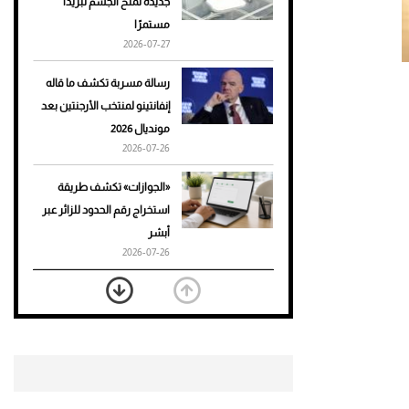
جديدة تمنح الجسم تبريدًا
مستمرًا
أحذية Mary Jane: ترف وأناقة
2026-07-27
للرجال
رسالة مسربة تكشف ما قاله
إنفانتينو لمنتخب الأرجنتين بعد
مونديال 2026
2026-07-26
«الجوازات» تكشف طريقة
استخراج رقم الحدود للزائر عبر
أبشر
2026-07-26
بعد 7 أشهر من تعرضه لحادث
مروع.. جوشوا يفوز على برينغا
بـ"الضربة القاضية" (فيديو)
2026-07-26
موعد صرف حساب المواطن