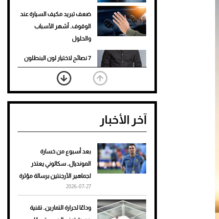
ضعف تبريد مكيف السيارة عند
الوقوف.. أشهر الأسباب
والحلول
7 نصائح لاختيار لون البنطلون
المناسب للقميص الأسود
نرى المستقبل من خلال
تصميماتنا.. كيف حجزت 1886
آخر الأخبار
مكانها في عالم الأزياء؟
أغلى 10 عطور في العالم للرجال
تمنحك فخامة استثنائية
بعد أسبوع من خسارة
المونديال.. سكالوني يعتذر
Aston Martin Valiant: على
لجماهير الأرجنتين برسالة مؤثرة
هوى الأبطال
2026-07-27
أفضل تدريج للشعر الطويل
وداعًا لحرارة التمارين.. تقنية
لإطلالة جريئة وعصرية