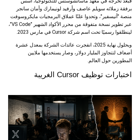
فبعد تخرجه في معهد ماساتشوستس للتكنولوجيا، أسس
برفقة زملائه سويلم عاصف وأرفيد لونيمارك وأمان سانجر
منصة "أنيسفير"، وتحدوا علنًا عملاق البرمجيات مايكروسوفت
عبر تطوير نسخة متفوقة من محرر الأكواد الشهير "VS Code"،
لينطلقوا رسميًا تحت اسم شركة Cursor في مارس 2023.
وبحلول نهاية 2025، انفجرت عائدات الشركة بمعدل عشرة
أضعاف لتتجاوز المليار دولار، وصار يستخدمها ملايين
المطورين حول العالم.
اختبارات توظيف Cursor الغريبة