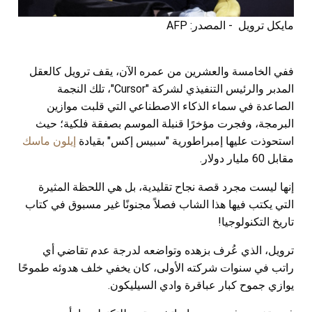
مايكل ترويل - المصدر: AFP
ففي الخامسة والعشرين من عمره الآن، يقف ترويل كالعقل
المدبر والرئيس التنفيذي لشركة "Cursor"، تلك النجمة
الصاعدة في سماء الذكاء الاصطناعي التي قلبت موازين
البرمجة، وفجرت مؤخرًا قنبلة الموسم بصفقة فلكية؛ حيث
استحوذت عليها إمبراطورية "سبيس إكس" بقيادة
إيلون ماسك
مقابل 60 مليار دولار.
إنها ليست مجرد قصة نجاح تقليدية، بل هي اللحظة المثيرة
التي يكتب فيها هذا الشاب فصلاً مجنونًا غير مسبوق في كتاب
تاريخ التكنولوجيا!
ترويل، الذي عُرف بزهده وتواضعه لدرجة عدم تقاضي أي
راتب في سنوات شركته الأولى، كان يخفي خلف هدوئه طموحًا
يوازي جموح كبار عباقرة وادي السيليكون.