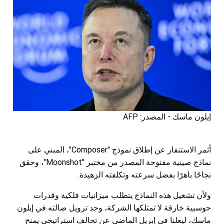
إيلون ماسك - المصدر: AFP
أثمر الاستنفار عن إطلاق نموذج "Composer"، المبني على
نماذج صينية مفتوحة المصدر من مختبر "Moonshot"، وحقق
نجاحًا باهرًا بفضل سرعته وتكلفته الزهيدة.
ولأن تشغيل هذه النماذج يتطلب ميزانيات فلكية وقدرات
حوسبية خارقة لا تمتلكها الشركة، وجد ترويل ضالته في إيلون
ماسك، ليعلنا في إبريل الماضي عن تحالف استراتيجي يمنح