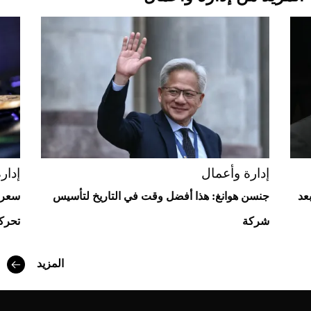
Aston Martin Valiant: على هوى الأبطال
إدارة وأعمال
إدار
عد
جنسن هوانغ: هذا أفضل وقت في التاريخ لتأسيس
شركة
تحركا
المزيد
أفضل تدريج للشعر الطويل لإطلالة جريئة وعصرية