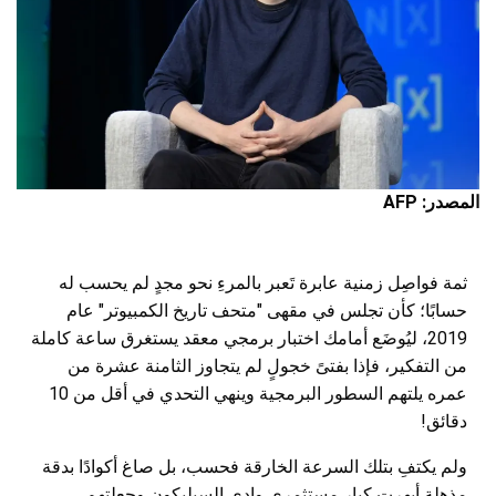
المصدر: AFP
ثمة فواصِل زمنية عابرة تَعبر بالمرءِ نحو مجدٍ لم يحسب له
حسابًا؛ كأن تجلس في مقهى "متحف تاريخ الكمبيوتر" عام
2019، ليُوضَع أمامك اختبار برمجي معقد يستغرق ساعة كاملة
من التفكير، فإذا بفتىً خجولٍ لم يتجاوز الثامنة عشرة من
عمره يلتهم السطور البرمجية وينهي التحدي في أقل من 10
دقائق!
ولم يكتفِ بتلك السرعة الخارقة فحسب، بل صاغ أكوادًا بدقة
مذهلة أبهرت كبار مستثمري وادي السيليكون وجعلتهم