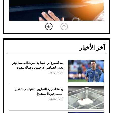
آخر الأخبار
بعد أسبوع من خسارة المونديال.. سكالوني
ضعف تبريد مكيف السيارة عند الوقوف.. أشهر
يعتذر لجماهير الأرجنتين برسالة مؤثرة
الأسباب والحلول
2026-07-27
وداعًا لحرارة التمارين.. تقنية جديدة تمنح
الجسم تبريدًا مستمرًا
2026-07-27