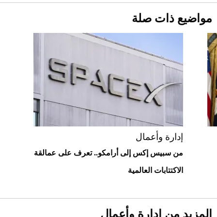
2026-07-25
مواضيع ذات صلة
قبل ليلة النزال.. اكتمال وزن أبطال "The
Comeback" في جدة (فيديو)
2026-07-25
"بوجاتي ميسترال" الاستثنائية للبيع في
مزاد مونتيري
2026-07-23
أغلى 10 عطور في العالم للرجال تمنحك فخامة
استثنائية
إدارة وأعمال
من سبيس إكس إلى أرامكو.. تعرف على عمالقة
الاكتتابات العالمية
المزيد من إدارة وأعمال