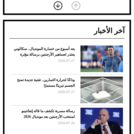
آخر الأخبار
بعد أسبوع من خسارة المونديال.. سكالوني
ضعف تبريد مكيف السيارة عند الوقوف.. أشهر
يعتذر لجماهير الأرجنتين برسالة مؤثرة
الأسباب والحلول
2026-07-27
وداعًا لحرارة التمارين.. تقنية جديدة تمنح
الجسم تبريدًا مستمرًا
2026-07-27
رسالة مسربة تكشف ما قاله إنفانتينو
لمنتخب الأرجنتين بعد مونديال 2026
2026-07-26