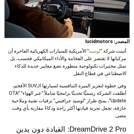
المصدر: lucidmotors
أثبتت شركة "
لوسيد
" الأمريكية للسيارات الكهربائية الفاخرة أن
مركباتها لا تقتصر على الفخامة والأداء الميكانيكي فحسب، بل
تمثل مختبرات تكنولوجية متطورة تضع معايير جديدة للذكاء
الاصطناعي في قطاع النقل.
وفي خطوة لتعزيز الميزة التنافسية لسيارتها الـSUV الأفخم،
أطلقت الشركة رسميًّا تحديثًا برامجيًا شاملاً "عبر الهواء" "OTA
Update"، يمنح طراز "لوسيد جرافيتي" ترقيات تقنية وملاحية
خارقة، تجعل تجربة قيادتها أكثر راحة وذكاءً مقارنة بأي وقت
مضى.
DreamDrive 2 Pro: القيادة دون يدين