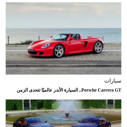
Comeback" في جدة (فيديو)
2026-07-25
"بوجاتي ميسترال" الاستثنائية للبيع في
مزاد مونتيري
2026-07-23
أغلى 10 عطور في العالم للرجال تمنحك فخامة
استثنائية
سيارات
Porsche Carrera GT.. السيارة الأندر عالميًا تتحدى الزمن