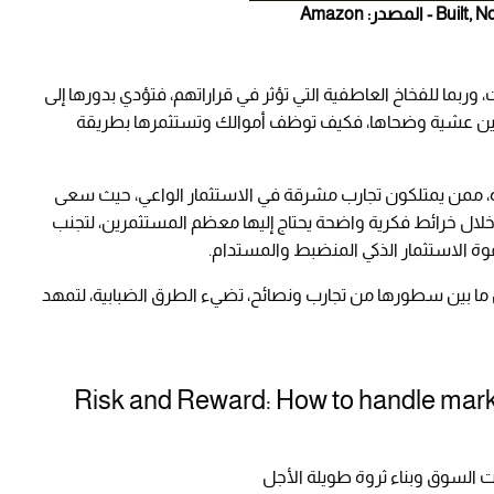
ت، وربما للفخاخ العاطفية التي تؤثر في قراراتهم، فتؤدي بدورها إلى
 بين عشية وضحاها، فكيف توظف أموالك وتستثمرها بطريقة
برة، ممن يمتلكون تجارب مشرقة في الاستثمار الواعي، حيث سعى
خلال خرائط فكرية واضحة يحتاج إليها معظم المستثمرين، لتجنب
لقوة الاستثمار الذكي المنضبط والمستدام.
ا بين سطورها من تجارب ونصائح، تضيء الطرق الضبابية، لتمهد
Risk and Reward: How to handle market
ات السوق وبناء ثروة طويلة الأجل