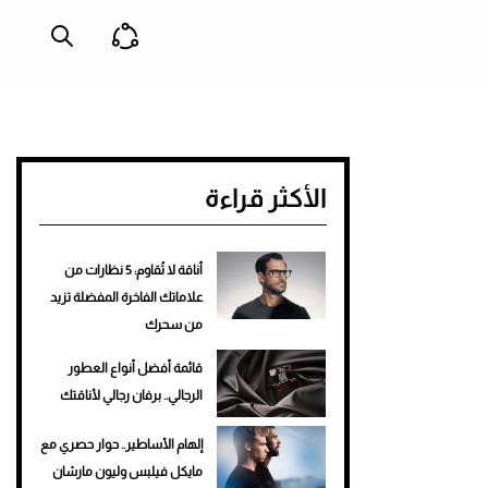
الأكثر قراءة
أناقة لا تُقاوم: 5 نظارات من
علاماتك الفاخرة المفضلة تزيد
من سحرك
قائمة أفضل أنواع العطور
الرجالي.. برفان رجالي لأناقتك
إلهام الأساطير.. حوار حصري مع
مايكل فيلبس وليون مارشان