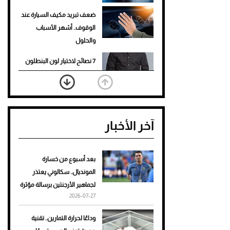
ضعف تبريد مكيف السيارة عند
الوقوف.. أشهر الأسباب
والحلول
7 نصائح لاختيار لون البنطلون
المناسب للقميص الأسود
نرى المستقبل من خلال
تصميماتنا.. كيف حجزت 1886
آخر الأخبار
مكانها في عالم الأزياء؟
أغلى 10 عطور في العالم للرجال
تمنحك فخامة استثنائية
بعد أسبوع من خسارة
المونديال.. سكالوني يعتذر
Aston Martin Valiant: على
لجماهير الأرجنتين برسالة مؤثرة
هوى الأبطال
2026-07-27
أفضل تدريج للشعر الطويل
وداعًا لحرارة التمارين.. تقنية
لإطلالة جريئة وعصرية