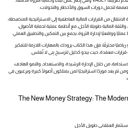
وانطلاقاً من عقلية الأداء وسنوات الخبرة المالية، قدم طريقة VAULT وهي إطار عمل لبناء وحماية الثروة الدائمة،
ية مصممة لتحمل دورات السوق والأخطار والتحولات.
نتقال من القرارات المالية العاطفية إلى الاستراتيجية المنضبطة،
 والثقة المالية طويلة الأجل، مع أنظمة عملية لحماية الأصول،
عمليًا وواقعيًا لإدارة الثروة، يجمع بين التمكين والتطبيق العملي.
ياضيًا محترفًا، فإن هذا الكتاب يزودك بالمهارات اللازمة للتفكير
رارات معقدة، حيث يبدو كدليل لترسيخ بِنى لا تُفلس.
الاستدامة، من خلال الإدارة الرشيدة، والاستعداد، والنمو الهادف،
ثم يعد موردًا استراتيجيًا لمن يمتلكون أصولًا كبيرة ويرغبون في
.
The New Money Strategy: The Modern
لاستثمار العقلاني طويل الأجل