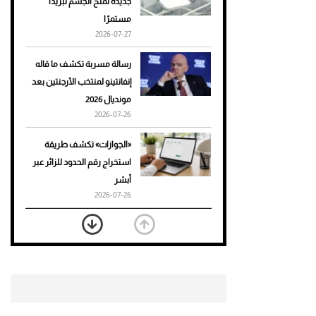
جديدة تمنح الجسم تبريدًا
مستمرًا
أحذية Mary Jane: ترف وأناقة
2026-07-27
للرجال
رسالة مسربة تكشف ما قاله
إنفانتينو لمنتخب الأرجنتين بعد
مونديال 2026
2026-07-26
«الجوازات» تكشف طريقة
استخراج رقم الحدود للزائر عبر
أبشر
2026-07-26
بعد 7 أشهر من تعرضه لحادث
مروع.. جوشوا يفوز على برينغا
بـ"الضربة القاضية" (فيديو)
2026-07-26
موعد صرف حساب المواطن