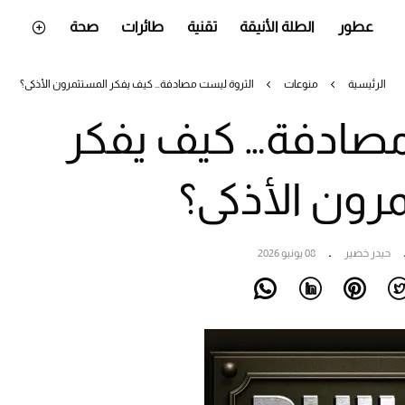
عطور
الطلة الأنيقة
تقنية
طائرات
صحة
الرئيسية
منوعات
الثروة ليست مصادفة… كيف يفكر المستثمرون الأذكى؟
مصادفة… كيف يفكر
رون الأذكى؟
حيدر خضير
08 يونيو 2026