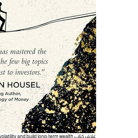
غلاف كتاب Risk and Reward: How to handle market volatility and build long-term wealth - المصدر: Amazon