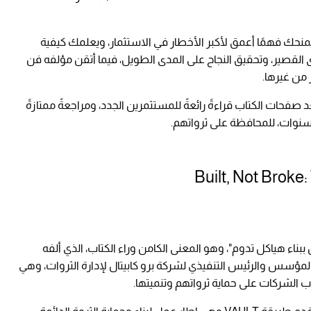
ليمنحك فهمًا أعمق لأكبر الأخطار في الاستثمار، ويعلمك كيفية
 القصير، وتحقيق النجاح على المدى الطويل، فيما أتقن مؤلفه فن
من غيرها.
حات الكتاب قراءةً رائعةً للمستثمرين الجدد، ومراجعةً ممتازةً
سنوات، للمحافظة على ثرواتهم.
Built, Not Broke:
بناء هياكل تدوم"، وهو المعنى الكامن وراء الكتاب، الذي ألفه
 المؤسس والرئيس التنفيذي لشركة برو كابيتال لإدارة الثروات، وهي
لشركات على حماية ثرواتهم وتنميتها.