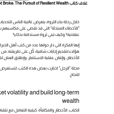
غلاف كتاب Built, Not Broke: The Pursuit of Resilient Wealth - المصدر: Amazon
خلال رحلة بناء الثروة، يتعرض غالبية الناس للتحديا
"الأخطاء المبتدئة" التي قد تقضي على مكاسبهم
عقلانية؟ وكيف تبني ثروة مستدامة بذكاء؟
إنها الفكرة التي دار حولها عدد من كتب أهل الخ
هؤلاء لتقديم إجابات شافية، كٌل على طريقته، من 
الأخطار، وإتقان عقلية الاستثمار، وإطلاق العنان 
مجلة "الرجل" اختارت بعض هذه الكتب، لتستعرض م
للنجاح.
 volatility and build long-term
wealth
الكتاب: الأخطار والمكافأة: كيفية التعامل مع تقلب