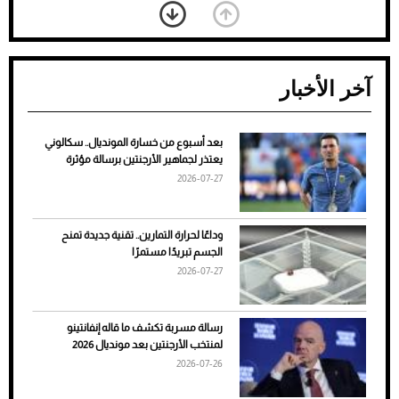
آخر الأخبار
بعد أسبوع من خسارة المونديال.. سكالوني
ضعف تبريد مكيف السيارة عند الوقوف.. أشهر
يعتذر لجماهير الأرجنتين برسالة مؤثرة
الأسباب والحلول
2026-07-27
وداعًا لحرارة التمارين.. تقنية جديدة تمنح
الجسم تبريدًا مستمرًا
2026-07-27
رسالة مسربة تكشف ما قاله إنفانتينو
لمنتخب الأرجنتين بعد مونديال 2026
2026-07-26