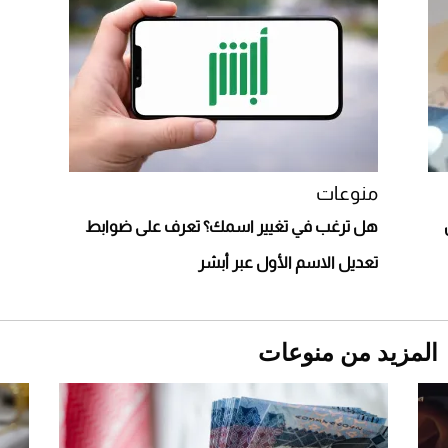
Comeback" في جدة (فيديو)
2026-07-25
"بوجاتي ميسترال" الاستثنائية للبيع في مزاد
مونتيري
2026-07-23
أغلى 10 عطور في العالم للرجال تمنحك فخامة
استثنائية
منوعات
هل ترغب في تغيير اسمك؟ تعرف على ضوابط
تعديل الاسم الأول عبر أبشر
المزيد من منوعات