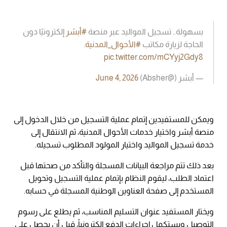
بسهولة.. تسجيل المواليد عبر منصة
#أبشر
إلكترونيًا دون
الحاجة لزيارة مكاتب
#الأحوال_المدنية
.
pic.twitter.com/mCYyj2Gdy8
— أبشر (@Absher)
June 4, 2026
ويمكن للمستفيدين إتمام عملية التسجيل من خلال الدخول إلى
منصة أبشر واختيار خدمات الأحوال المدنية، ثم الانتقال إلى
خدمة تسجيل المواليد واختيار المولود المطلوب تسجيله.
بعد ذلك تتم مراجعة البيانات المسجلة والتأكد من صحتها قبل
اعتماد الطلب، ليقوم النظام بإتمام عملية التسجيل وتحويل
المستخدم إلى صفحة العناوين الوطنية المسجلة في حسابه.
ويختار المستفيد عنوان التسليم المناسب، ثم يطلع على رسوم
التوصيل ويستكمل إجراءات الدفع إلكترونياً، قبل أن يحصل على