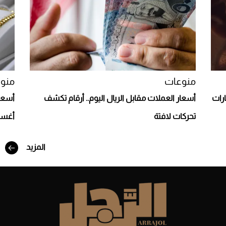
Aston Martin Valiant: على هوى الأبطال
منوعات
منو
رات
أسعار العملات مقابل الريال اليوم.. أرقام تكشف
تحركات لافتة
أغسطس
المزيد
أفضل تدريج للشعر الطويل لإطلالة جريئة وعصرية