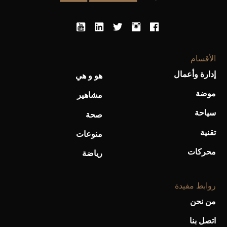
الأقسام
إدارة وأعمال
هو و هي
أحذية Mary Jane: ترف وأناقة للرجال
موضة
مشاهير
سياحة
صحة
تقنية
منوعات
محركات
رياضة
روابط مفيدة
من نحن
اتصل بنا