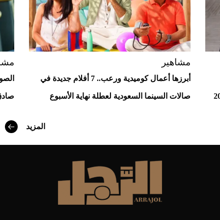
مشاهير
مشا
أبرزها أعمال كوميدية ورعب.. 7 أفلام جديدة في
الصو
صالات السينما السعودية لعطلة نهاية الأسبوع
صادق
المزيد
أفضل تدريج للشعر الطويل لإطلالة جريئة وعصرية