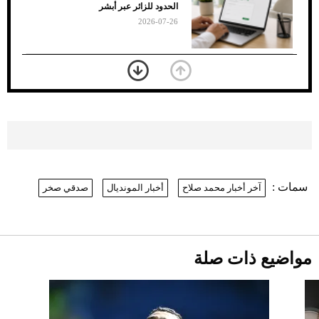
الأسود
الحدود للزائر عبر أبشر
2026-07-26
بعد 7 أشهر من تعرضه لحادث مروع.. جوشوا
يفوز على برينغا بـ"الضربة القاضية" (فيديو)
2026-07-26
موعد صرف حساب المواطن لشهر
أغسطس 2026
2026-07-25
سمات :
آخر أخبار محمد صلاح
أخبار المونديال
صدقي صخر
نرى المستقبل من خلال تصميماتنا.. كيف حجزت
1886 مكانها في عالم الأزياء؟
أقصر يوم في 2026 يقترب.. ماذا يحدث في
دوران الأرض؟
2026-07-25
مواضيع ذات صلة
قبل ليلة النزال.. اكتمال وزن أبطال "The
Comeback" في جدة (فيديو)
2026-07-25