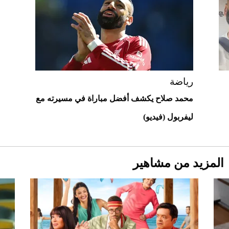
"بوجاتي ميسترال" الاستثنائية للبيع في
مزاد مونتيري
2026-07-23
أغلى 10 عطور في العالم للرجال تمنحك فخامة
استثنائية
رياضة
محمد صلاح يكشف أفضل مباراة في مسيرته مع
ليفربول (فيديو)
المزيد من مشاهير
Aston Martin Valiant: على هوى الأبطال