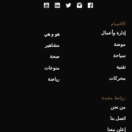
الأقسام
إدارة وأعمال
هو و هي
أحذية Mary Jane: ترف وأناقة للرجال
موضة
مشاهير
سياحة
صحة
تقنية
منوعات
محركات
رياضة
روابط مفيدة
من نحن
اتصل بنا
إعلن معنا