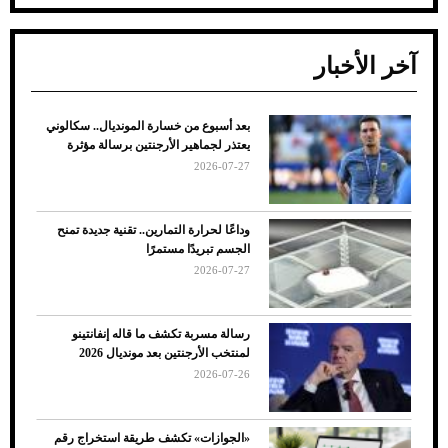
آخر الأخبار
بعد أسبوع من خسارة المونديال.. سكالوني
ضعف تبريد مكيف السيارة عند الوقوف.. أشهر
يعتذر لجماهير الأرجنتين برسالة مؤثرة
الأسباب والحلول
2026-07-27
وداعًا لحرارة التمارين.. تقنية جديدة تمنح
الجسم تبريدًا مستمرًا
2026-07-27
رسالة مسربة تكشف ما قاله إنفانتينو
لمنتخب الأرجنتين بعد مونديال 2026
2026-07-26
7 نصائح لاختيار لون البنطلون المناسب للقميص
«الجوازات» تكشف طريقة استخراج رقم