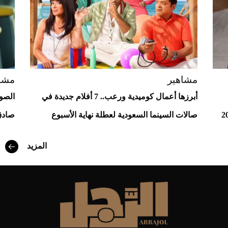
مشاهير
مشا
أبرزها أعمال كوميدية ورعب.. 7 أفلام جديدة في
الصو
صالات السينما السعودية لعطلة نهاية الأسبوع
صادق
أفضل تدريج للشعر الطويل لإطلالة جريئة وعصرية
المزيد