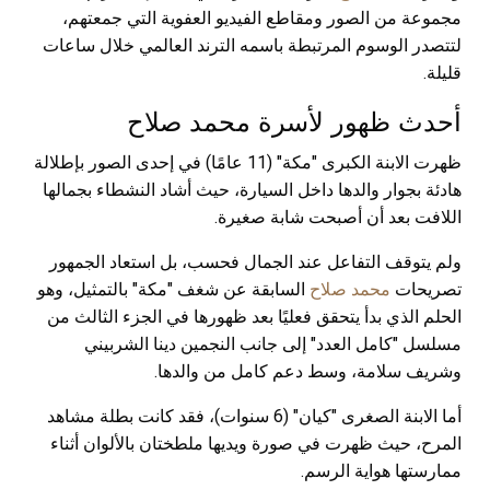
مجموعة من الصور ومقاطع الفيديو العفوية التي جمعتهم،
لتتصدر الوسوم المرتبطة باسمه الترند العالمي خلال ساعات
قليلة.
أحدث ظهور لأسرة محمد صلاح
ظهرت الابنة الكبرى "مكة" (11 عامًا) في إحدى الصور بإطلالة
هادئة بجوار والدها داخل السيارة، حيث أشاد النشطاء بجمالها
اللافت بعد أن أصبحت شابة صغيرة.
ولم يتوقف التفاعل عند الجمال فحسب، بل استعاد الجمهور
تصريحات
محمد صلاح
السابقة عن شغف "مكة" بالتمثيل، وهو
الحلم الذي بدأ يتحقق فعليًا بعد ظهورها في الجزء الثالث من
مسلسل "كامل العدد" إلى جانب النجمين دينا الشربيني
وشريف سلامة، وسط دعم كامل من والدها.
أما الابنة الصغرى "كيان" (6 سنوات)، فقد كانت بطلة مشاهد
المرح، حيث ظهرت في صورة ويديها ملطختان بالألوان أثناء
ممارستها هواية الرسم.