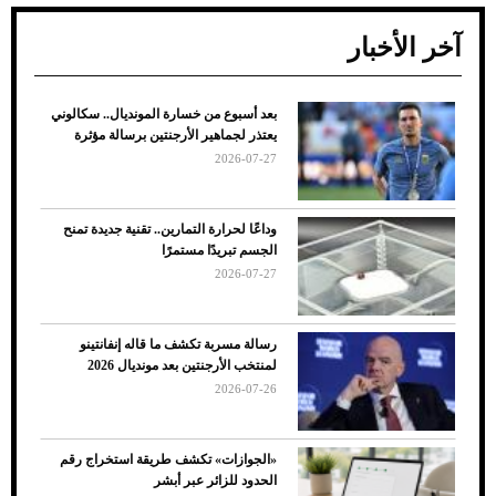
آخر الأخبار
بعد أسبوع من خسارة المونديال.. سكالوني
ضعف تبريد مكيف السيارة عند الوقوف.. أشهر
يعتذر لجماهير الأرجنتين برسالة مؤثرة
الأسباب والحلول
2026-07-27
وداعًا لحرارة التمارين.. تقنية جديدة تمنح
الجسم تبريدًا مستمرًا
2026-07-27
رسالة مسربة تكشف ما قاله إنفانتينو
لمنتخب الأرجنتين بعد مونديال 2026
2026-07-26
7 نصائح لاختيار لون البنطلون المناسب للقميص
«الجوازات» تكشف طريقة استخراج رقم
الأسود
الحدود للزائر عبر أبشر