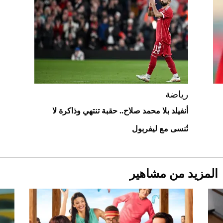
"بوجاتي ميسترال" الاستثنائية للبيع في
مزاد مونتيري
2026-07-23
أغلى 10 عطور في العالم للرجال تمنحك فخامة
استثنائية
رياضة
أنفيلد بلا محمد صلاح.. حقبة تنتهي وذاكرة لا
تُنسى مع ليفربول
المزيد من مشاهير
Aston Martin Valiant: على هوى الأبطال