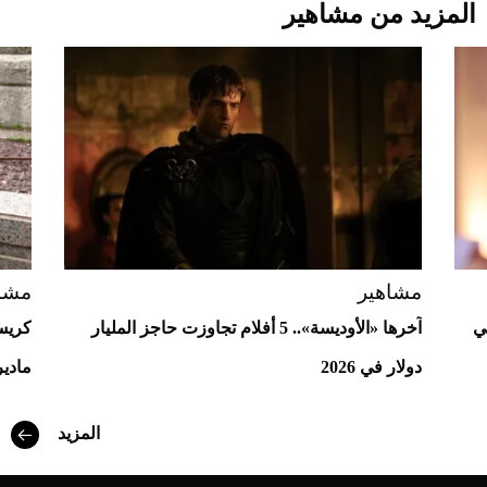
المزيد من مشاهير
Aston Martin Valiant: على هوى الأبطال
مشاهير
مشا
في
آخرها «الأوديسة».. 5 أفلام تجاوزت حاجز المليار
كريست
دولار في 2026
مادير
المزيد
أفضل تدريج للشعر الطويل لإطلالة جريئة وعصرية