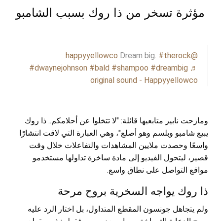
مؤثرة تسخر من ذا روك بسبب الشامبو
Dream big.
#therock
@happyyellowco
#dwaynejohnson
#bald
#shampoo
#dreambig
♬
original sound - Happyyellowco
ومازحت نابير متابعيها قائلة: "لا تتخلوا عن أحلامكم.. ذا روك
يبيع شامبو وبلسم وهو أصلع"، وهي العبارة التي لاقت انتشارًا
واسعًا وحصدت ملايين المشاهدات والتفاعلات خلال وقت
قصير، ليتحول الفيديو إلى مادة ساخرة تداولها مستخدمو
مواقع التواصل على نطاق واسع.
ذا روك يواجه السخرية بروح مرحة
ولم يتجاهل جونسون المقطع المتداول، بل اختار الرد عليه