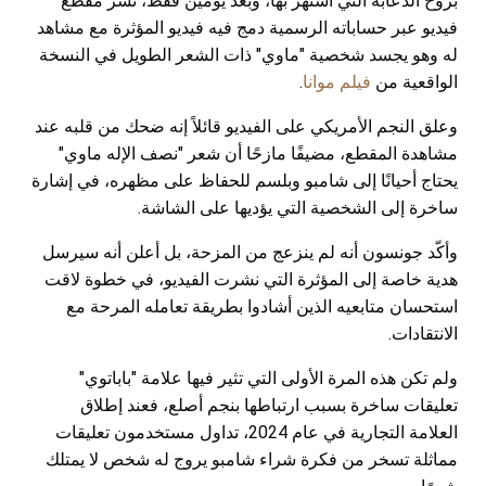
بروح الدعابة التي اشتهر بها، وبعد يومين فقط، نشر مقطع
فيديو عبر حساباته الرسمية دمج فيه فيديو المؤثرة مع مشاهد
له وهو يجسد شخصية "ماوي" ذات الشعر الطويل في النسخة
الواقعية من
فيلم موانا
.
وعلق النجم الأمريكي على الفيديو قائلاً إنه ضحك من قلبه عند
مشاهدة المقطع، مضيفًا مازحًا أن شعر "نصف الإله ماوي"
يحتاج أحيانًا إلى شامبو وبلسم للحفاظ على مظهره، في إشارة
ساخرة إلى الشخصية التي يؤديها على الشاشة.
وأكّد جونسون أنه لم ينزعج من المزحة، بل أعلن أنه سيرسل
هدية خاصة إلى المؤثرة التي نشرت الفيديو، في خطوة لاقت
استحسان متابعيه الذين أشادوا بطريقة تعامله المرحة مع
الانتقادات.
ولم تكن هذه المرة الأولى التي تثير فيها علامة "باباتوي"
تعليقات ساخرة بسبب ارتباطها بنجم أصلع، فعند إطلاق
العلامة التجارية في عام 2024، تداول مستخدمون تعليقات
مماثلة تسخر من فكرة شراء شامبو يروج له شخص لا يمتلك