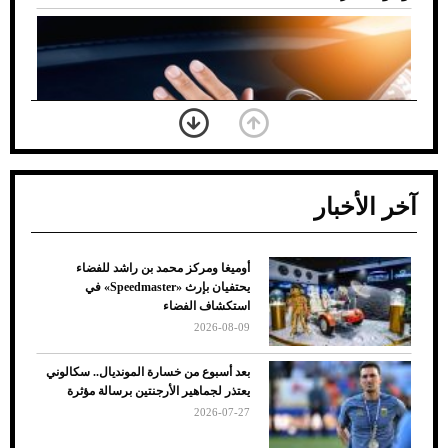
آخر الأخبار
أوميغا ومركز محمد بن راشد للفضاء
ضعف تبريد مكيف السيارة عند الوقوف.. أشهر
يحتفيان بإرث «Speedmaster» في
الأسباب والحلول
استكشاف الفضاء
2026-08-09
بعد أسبوع من خسارة المونديال.. سكالوني
يعتذر لجماهير الأرجنتين برسالة مؤثرة
2026-07-27