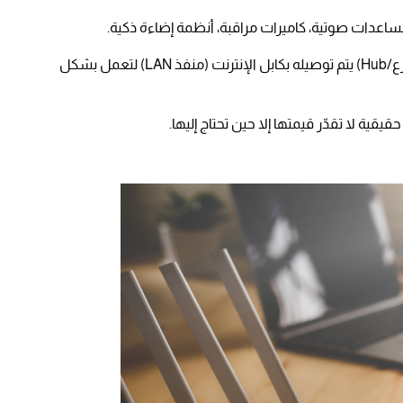
مساعدات صوتية، كاميرات مراقبة، أنظمة إضاءة ذكية.
العديد من هذه الأجهزة تحتاج إلى جهاز توزيع (موزع/Hub) يتم توصيله بكابل الإنترنت (منفذ LAN) لتعمل بشكل