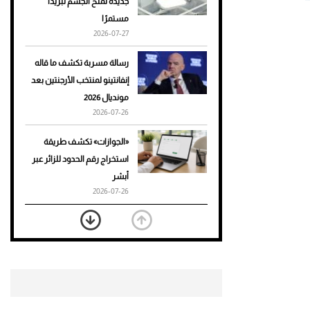
جديدة تمنح الجسم تبريدًا
مستمرًا
أحذية Mary Jane: ترف وأناقة
2026-07-27
للرجال
رسالة مسربة تكشف ما قاله
إنفانتينو لمنتخب الأرجنتين بعد
مونديال 2026
2026-07-26
«الجوازات» تكشف طريقة
استخراج رقم الحدود للزائر عبر
أبشر
2026-07-26
بعد 7 أشهر من تعرضه لحادث
مروع.. جوشوا يفوز على برينغا
بـ"الضربة القاضية" (فيديو)
2026-07-26
موعد صرف حساب المواطن