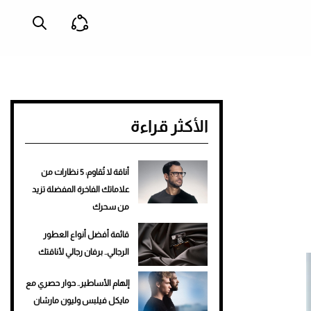
الأكثر قراءة
أناقة لا تُقاوم: 5 نظارات من
علاماتك الفاخرة المفضلة تزيد
من سحرك
قائمة أفضل أنواع العطور
الرجالي.. برفان رجالي لأناقتك
إلهام الأساطير.. حوار حصري مع
مايكل فيلبس وليون مارشان