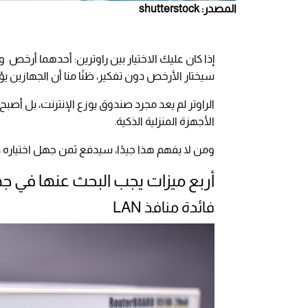
المصدر: shutterstock
إذا كان عليك الاختيار بين راوترين: أحدهما أرخص 
سيختار الأرخص دون تفكير، ظنًا منا أن الجهازين ي
الراوتر لم يعد مجرد صندوق يوزع الإنترنت، بل أص
الأجهزة المنزلية الذكية.
ومن لا يفهم هذا جيدًا، سيدفع ثمن جهل اختياره ك
أربع ميزات يجب البحث عنها في جها
فائدة منافذ LAN