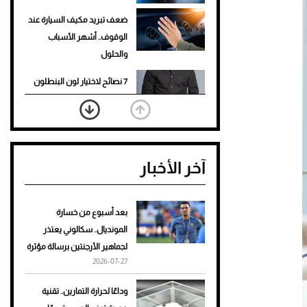
ضعف تبريد مكيف السيارة عند
الوقوف.. أشهر الأسباب
والحلول
7 نصائح لاختيار لون البنطلون
المناسب للقميص الأسود
نرى المستقبل من خلال
تصميماتنا.. كيف حجزت 1886
آخر الأخبار
مكانها في عالم الأزياء؟
أغلى 10 عطور في العالم للرجال
تمنحك فخامة استثنائية
بعد أسبوع من خسارة
المونديال.. سكالوني يعتذر
Aston Martin Valiant: على
لجماهير الأرجنتين برسالة مؤثرة
هوى الأبطال
2026-07-27
أفضل تدريج للشعر الطويل
وداعًا لحرارة التمارين.. تقنية
لإطلالة جريئة وعصرية