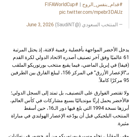
#قدام_بنفس_الروح
|
#FIFAWorldCup
pic.twitter.com/mpebr3DAUz
— المنتخب السعودي (@SaudiNT)
June 3, 2026
يدخل الأخضر المواجهة بأفضلية رقمية لافتة، إذ يحتل المرتبة
61 عالميًا وفق آخر تصنيف أصدره الاتحاد الدولي لكرة القدم
(فيفا) في إبريل الماضي، فيما يقبع منتخب بورتوريكو الملقب
بـ"الإعصار الأزرق" في المركز 156، ليبلغ الفارق بين الطرفين
95 مركزًا كاملاً.
ولا تقتصر الفوارق على التصنيف، بل تمتد إلى السجل الدولي؛
فالأخضر يحمل إرثًا موندياليًا بسبع مشاركات في كأس العالم،
أبرزها نسخة 1994 التي بلغ فيها دور الـ16، حين أسقط
المنتخب البلجيكي قبل أن يودّعه الإعصار الهولندي في مباراة
مثيرة.
وفي المقابل، تخلو مسيرة بورتوريكو من أي حضور في نهائيات