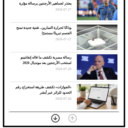
يعتذر لجماهير الأرجنتين برسالة مؤثرة
الأسباب والحلول
2026-07-27
وداعًا لحرارة التمارين.. تقنية جديدة تمنح
الجسم تبريدًا مستمرًا
2026-07-27
رسالة مسربة تكشف ما قاله إنفانتينو
لمنتخب الأرجنتين بعد مونديال 2026
2026-07-26
7 نصائح لاختيار لون البنطلون المناسب للقميص
«الجوازات» تكشف طريقة استخراج رقم
الأسود
الحدود للزائر عبر أبشر
2026-07-26
بعد 7 أشهر من تعرضه لحادث مروع.. جوشوا
يفوز على برينغا بـ"الضربة القاضية" (فيديو)