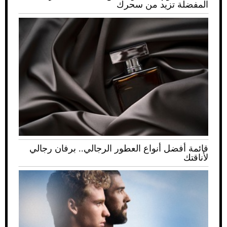
المفضلة تزيد من سحرك
قائمة أفضل أنواع العطور الرجالي.. برفان رجالي
لأناقتك