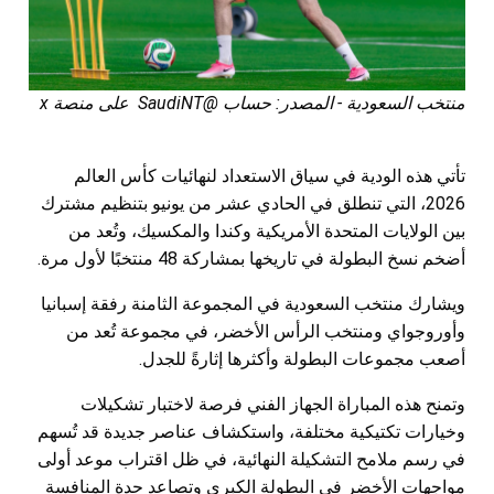
منتخب السعودية - المصدر: حساب @SaudiNT على منصة x
تأتي هذه الودية في سياق الاستعداد لنهائيات كأس العالم
2026، التي تنطلق في الحادي عشر من يونيو بتنظيم مشترك
بين الولايات المتحدة الأمريكية وكندا والمكسيك، وتُعد من
أضخم نسخ البطولة في تاريخها بمشاركة 48 منتخبًا لأول مرة.
ويشارك منتخب السعودية في المجموعة الثامنة رفقة إسبانيا
وأوروجواي ومنتخب الرأس الأخضر، في مجموعة تُعد من
أصعب مجموعات البطولة وأكثرها إثارةً للجدل.
وتمنح هذه المباراة الجهاز الفني فرصة لاختبار تشكيلات
وخيارات تكتيكية مختلفة، واستكشاف عناصر جديدة قد تُسهم
في رسم ملامح التشكيلة النهائية، في ظل اقتراب موعد أولى
مواجهات الأخضر في البطولة الكبرى وتصاعد حدة المنافسة