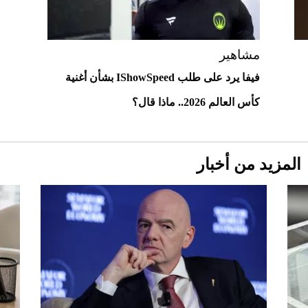
أغلى 10 عطور في العالم للرجال تمنحك فخامة
استثنائية
مشاهير
فيفا يرد على طلب IShowSpeed بشأن أغنية
كأس العالم 2026.. ماذا قال؟
المزيد من أخبار
Aston Martin Valiant: على هوى الأبطال