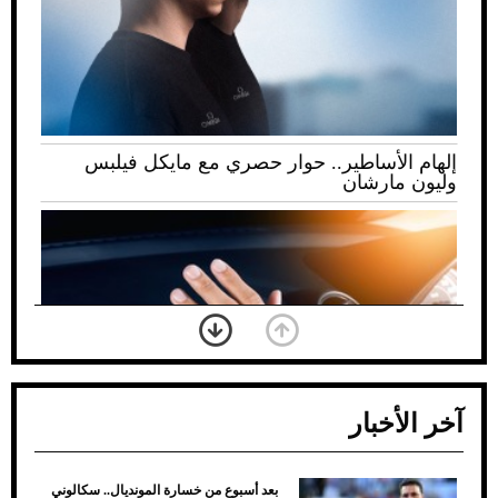
إلهام الأساطير.. حوار حصري مع مايكل فيلبس
وليون مارشان
آخر الأخبار
بعد أسبوع من خسارة المونديال.. سكالوني
ضعف تبريد مكيف السيارة عند الوقوف.. أشهر