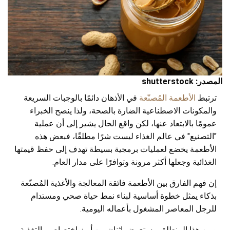
المصدر: shutterstock
ترتبط
الأطعمة المُصنّعة
في الأذهان دائمًا بالوجبات السريعة
والمكونات الاصطناعية الضارة بالصحة، ولذا ينصح الخبراء
عمومًا بالابتعاد عنها، لكن واقع الحال يشير إلى أن عملية
"التصنيع" في عالم الغذاء ليست شرًا مطلقًا، فبعض هذه
الأطعمة يخضع لعمليات برمجية بسيطة تهدف إلى حفظ قيمتها
الغذائية وجعلها أكثر مرونة وتوافرًا على مدار العام.
إن فهم الفارق بين الأطعمة فائقة المعالجة والأغذية المُصنّعة
بذكاء يمثل خطوة أساسية لبناء نمط حياة صحي ومستدام
للرجل المعاصر المشغول بأعماله اليومية.
ومن هذا المنطلق، يستعرض اثنان من أبرز اختصاصي التغذية