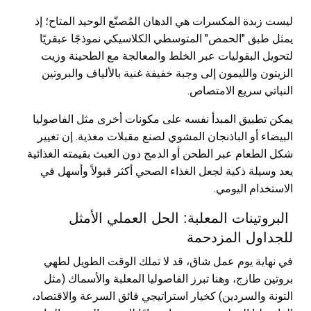
ليست زبدة المكسرات هي الدهان المُصنّع الوحيد المتاح؛ إذ
يمثل طبق "الحمص" المتوسطي الكلاسيكي نموذجًا عبقريًا
لتحويل البقوليات عبر الخلط والمعالجة مع الطحينة وزيت
الزيتون والليمون إلى وجبة خفيفة غنية بالألياف والبروتين
النباتي سريع الامتصاص.
يمكن تطبيق المبدأ نفسه على مكونات أخرى مثل الفاصوليا
البيضاء أو الباذنجان المشوي لصنع مقبلات مغذية. إن تغيير
شكل الطعام عبر الطحن أو الدمج دون العبث بقيمته الغذائية
يعد وسيلة ذكية لجعل الغذاء الصحي أكثر قبولاً وأسهل في
الاستخدام اليومي.
البروتينات المعلبة: الحل العملي الأمثل
للجداول المزدحمة
في نهاية يوم عمل شاق، قد لا تملك الوقت الطويل لطهي
بروتين طازج، وهنا تبرز الفاصوليا المعلبة والأسماك (مثل
التونة والسردين) كخيار استراتيجي فائق السرعة والاقتصاد،