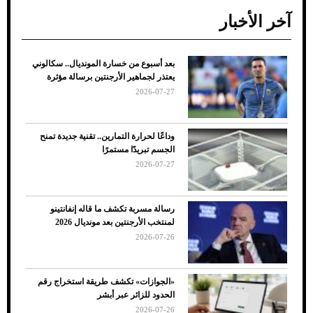
آخر الأخبار
بعد أسبوع من خسارة المونديال.. سكالوني
ضعف تبريد مكيف السيارة عند الوقوف.. أشهر
يعتذر لجماهير الأرجنتين برسالة مؤثرة
الأسباب والحلول
2026-07-27
وداعًا لحرارة التمارين.. تقنية جديدة تمنح
الجسم تبريدًا مستمرًا
2026-07-27
رسالة مسربة تكشف ما قاله إنفانتينو
لمنتخب الأرجنتين بعد مونديال 2026
2026-07-26
7 نصائح لاختيار لون البنطلون المناسب للقميص
«الجوازات» تكشف طريقة استخراج رقم
الأسود
الحدود للزائر عبر أبشر
2026-07-26