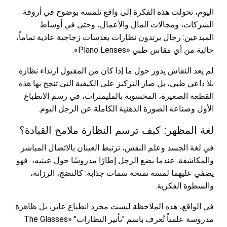
اليوم، تحولت هذه الفكرة إلى واقع نلمسه بوضوح في أروقة
الشركات، ومجالات المال والأعمال، وحتى في أوساط
المبدعين: رجال يرتدون نظارات بعدسات زجاجية عادية تماماً،
خالية من أي مقاس طبي «Plano Lenses».
لم يعد النقاش يدور حول ما إذا كان من المقبول ارتداء نظارة
بلا داعي طبي، بل صار التركيز على الكيفية التي تنجح بها هذه
القطعة الصغيرة، المحسوبة بالمليمترات، في رسم الانطباع
الأول وصناعة الصورة الذهنية الكاملة عن الرجل اليوم.
لغة المظهر: كيف ترسم النظارة ملامح القيادة؟
في لغة الجسد وعلم النفس، ترتبط العينان بالاتصال المباشر
والمكاشفة. عندما يضع الرجل إطارًا مدروسًا حول عينيه، فهو
يضفي عليهما لمسة تمنحه سمات جذابة: كالنضج، الرزانة،
والسطوة الفكرية.
في الواقع، هذه الملاحظة ليست مجرد انطباع عابر، بل ظاهرة
مدروسة علمياً تُعرف باسم "تأثير النظارات" «The Glasses