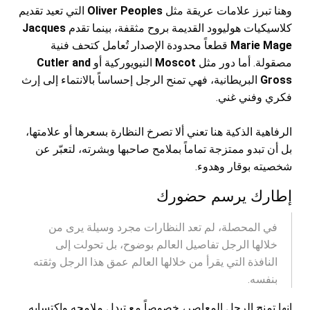
وهنا تبرز علامات عريقة مثل
Oliver Peoples
التي تعيد تقديم
كلاسيكيات هوليوود القديمة بروح مثقفة، بينما تقدم
Jacques
Marie Mage
قطعاً محدودة الإصدار تُعامل كتحف فنية
مصقولة. أما دور مثل
Moscot
النيويوركية أو
Cutler and
Gross
البريطانية، فهي تمنح الرجل إحساساً بالانتماء إلى إرث
فكري وفني غني.
الرفاهية الذكية هنا تعني ألا تصرخ النظارة بسعرها أو علامتها،
بل أن تبدو ممتزجة تماماً بملامح صاحبها وبشرته، لتعبّر عن
شخصيته بوقار وهدوء.
إطارك يرسم حضورك
في المحصلة، لم تعد النظارات مجرد وسيلة يرى من
خلالها الرجل تفاصيل العالم بوضوح، بل تحولت إلى
النافذة التي يقرأ من خلالها العالم عمق هذا الرجل وثقته
بنفسه.
إنها تمنح الرجل المعاصر، خصوصاً مع تبدل ملامحه واكتسابه