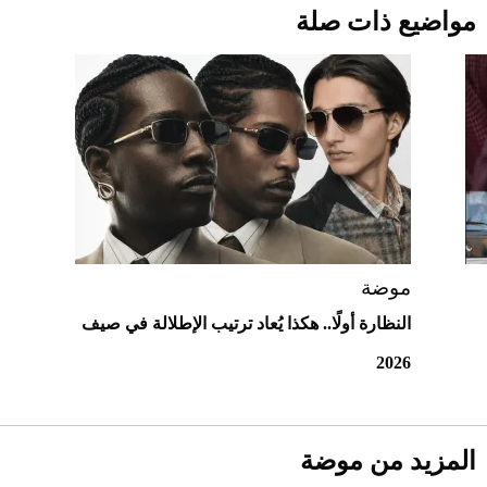
قبل ليلة النزال.. اكتمال وزن أبطال "The
مواضيع ذات صلة
Comeback" في جدة (فيديو)
2026-07-25
"بوجاتي ميسترال" الاستثنائية للبيع في
مزاد مونتيري
2026-07-23
أغلى 10 عطور في العالم للرجال تمنحك فخامة
استثنائية
موضة
النظارة أولًا.. هكذا يُعاد ترتيب الإطلالة في صيف
2026
المزيد من موضة