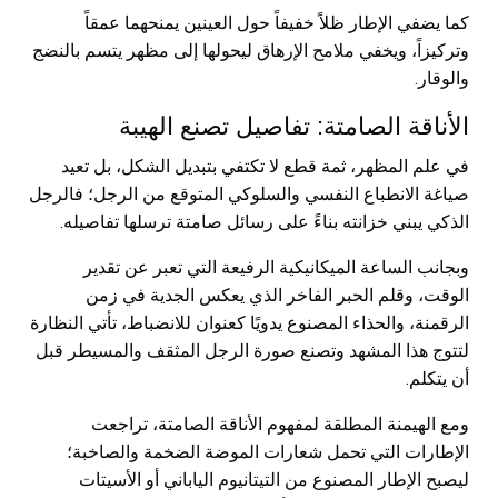
كما يضفي الإطار ظلاً خفيفاً حول العينين يمنحهما عمقاً
وتركيزاً، ويخفي ملامح الإرهاق ليحولها إلى مظهر يتسم بالنضج
والوقار.
الأناقة الصامتة: تفاصيل تصنع الهيبة
في علم المظهر، ثمة قطع لا تكتفي بتبديل الشكل، بل تعيد
صياغة الانطباع النفسي والسلوكي المتوقع من الرجل؛ فالرجل
الذكي يبني خزانته بناءً على رسائل صامتة ترسلها تفاصيله.
وبجانب الساعة الميكانيكية الرفيعة التي تعبر عن تقدير
الوقت، وقلم الحبر الفاخر الذي يعكس الجدية في زمن
الرقمنة، والحذاء المصنوع يدويًا كعنوان للانضباط، تأتي النظارة
لتتوج هذا المشهد وتصنع صورة الرجل المثقف والمسيطر قبل
أن يتكلم.
ومع الهيمنة المطلقة لمفهوم الأناقة الصامتة، تراجعت
الإطارات التي تحمل شعارات الموضة الضخمة والصاخبة؛
ليصبح الإطار المصنوع من التيتانيوم الياباني أو الأسيتات