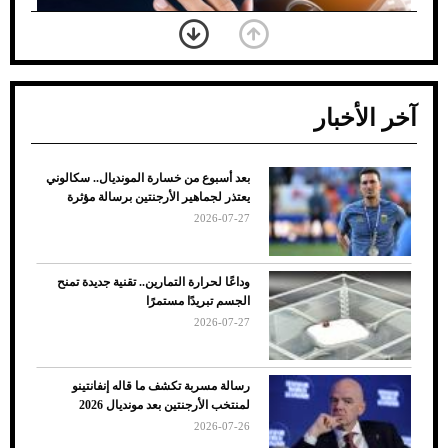
آخر الأخبار
بعد أسبوع من خسارة المونديال.. سكالوني
ضعف تبريد مكيف السيارة عند الوقوف.. أشهر
يعتذر لجماهير الأرجنتين برسالة مؤثرة
الأسباب والحلول
2026-07-27
وداعًا لحرارة التمارين.. تقنية جديدة تمنح
الجسم تبريدًا مستمرًا
2026-07-27
رسالة مسربة تكشف ما قاله إنفانتينو
لمنتخب الأرجنتين بعد مونديال 2026
2026-07-26