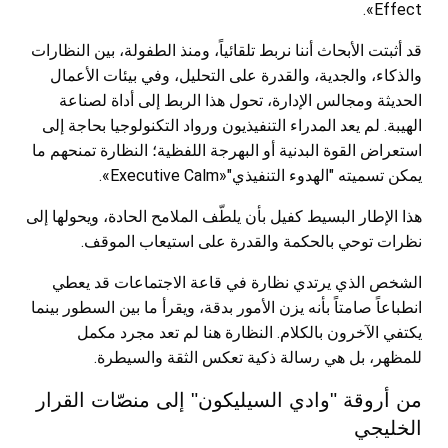
Effect».
قد أثبتت الأبحاث أننا نربط تلقائياً، ومنذ الطفولة، بين النظارات
والذكاء، والجدية، والقدرة على التحليل، وفي بيئات الأعمال
الحديثة ومجالس الإدارة، تحول هذا الربط إلى أداة لصناعة
الهيبة. لم يعد المدراء التنفيذيون ورواد التكنولوجيا بحاجة إلى
استعراض القوة البدنية أو البهرجة اللفظية؛ النظارة تمنحهم ما
يمكن تسميته "الهدوء التنفيذي"«Executive Calm».
هذا الإطار البسيط كفيل بأن يلطّف الملامح الحادة، ويحولها إلى
نظرات توحي بالحكمة والقدرة على استيعاب الموقف.
الشخص الذي يرتدي نظارة في قاعة الاجتماعات قد يعطي
انطباعاً صامتاً بأنه يزن الأمور بدقة، ويقرأ ما بين السطور بينما
يكتفي الآخرون بالكلام. النظارة هنا لم تعد مجرد مكمل
للمظهر، بل هي رسالة ذكية تعكس الثقة والسيطرة.
من أروقة "وادي السيليكون" إلى منصّات القرار
الخليجي