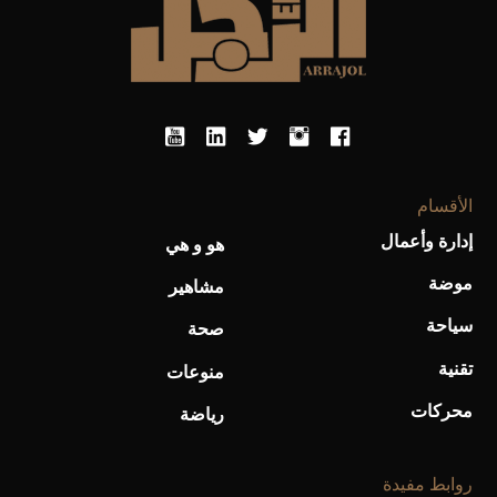
أحذية Mary Jane: ترف وأناقة للرجال
الأقسام
إدارة وأعمال
هو و هي
موضة
مشاهير
سياحة
صحة
تقنية
منوعات
محركات
رياضة
روابط مفيدة