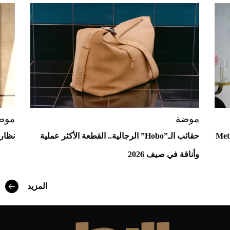
Aston Martin Valiant: على هوى الأبطال
موضة
موض
ع إلى "آفاق" Met Gala
حقائب الـ”Hobo” الرجالية.. القطعة الأكثر عملية
نظارا
وأناقة في صيف 2026
أفضل تدريج للشعر الطويل لإطلالة جريئة وعصرية
المزيد