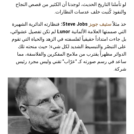
لو تأملنا التاريخ الحديث، لوجدنا أن الكثير من قصص النجاح
والنفوذ كُتبت خلف عدسات النظارات.
خذ مثلاً
ستيف جوبز
Steve Jobs
؛ فنظارته الدائرية الشهيرة
التي صممتها العلامة الألمانية
Lunor
لم تكن تفصيل عشوائي،
بل جاءت امتداداً حقيقياً لفلسفته في الزهد والحياة التي تقوم
على التبصّر والتبسيط الشديد لكل شيء؛ حيث منحته تلك
الدوائر مظهراً يقترب من ملامح المفكرين والفلاسفة، مما
ساعد في رسم صورته كـ "عرّاب" تقني وليس مجرد رئيس
شركة.