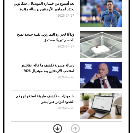
بعد أسبوع من خسارة المونديال.. سكالوني
ضعف تبريد مكيف السيارة عند الوقوف.. أشهر
يعتذر لجماهير الأرجنتين برسالة مؤثرة
الأسباب والحلول
2026-07-27
وداعًا لحرارة التمارين.. تقنية جديدة تمنح
الجسم تبريدًا مستمرًا
2026-07-27
رسالة مسربة تكشف ما قاله إنفانتينو
لمنتخب الأرجنتين بعد مونديال 2026
2026-07-26
7 نصائح لاختيار لون البنطلون المناسب للقميص
«الجوازات» تكشف طريقة استخراج رقم
الأسود
الحدود للزائر عبر أبشر
2026-07-26
بعد 7 أشهر من تعرضه لحادث مروع.. جوشوا
يفوز على برينغا بـ"الضربة القاضية" (فيديو)