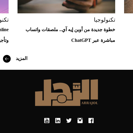
تكنولوجيا
تكنو
خطوة جديدة من أوبن إيه آي.. ملصقات واتساب
مباشرة عبر ChatGPT
وتأجي
أفضل تدريج للشعر الطويل لإطلالة جريئة وعصرية
المزيد