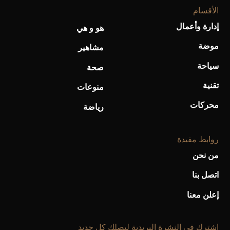
أحذية Mary Jane: ترف وأناقة للرجال
الأقسام
إدارة وأعمال
هو و هي
موضة
مشاهير
سياحة
صحة
تقنية
منوعات
محركات
رياضة
روابط مفيدة
من نحن
اتصل بنا
إعلن معنا
إشترك فى النشرة البريدية ليصلك كل جديد