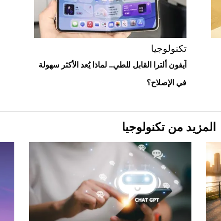
أغلى 10 عطور في العالم للرجال تمنحك فخامة
استثنائية
تكنولوجيا
آيفون ألترا القابل للطي.. لماذا يُعد الأكثر سهولة
في الإصلاح؟
المزيد من تكنولوجيا
Aston Martin Valiant: على هوى الأبطال