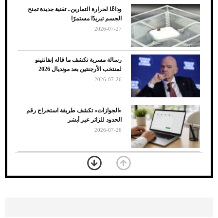
وداعًا لحرارة التمارين.. تقنية جديدة تمنح
الجسم تبريدًا مستمرًا
2026-07-27
رسالة مسربة تكشف ما قاله إنفانتينو
لمنتخب الأرجنتين بعد مونديال 2026
2026-07-26
7 نصائح لاختيار لون البنطلون المناسب للقميص
«الجوازات» تكشف طريقة استخراج رقم
الأسود
الحدود للزائر عبر أبشر
2026-07-26
بعد 7 أشهر من تعرضه لحادث مروع.. جوشوا
يفوز على برينغا بـ"الضربة القاضية" (فيديو)
2026-07-26
موعد صرف حساب المواطن لشهر