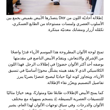
إطلالة أحاديّة اللون من Dior يتصدّرها الأبيض بقميص يجمع بين
الأسلوب العصري ولمسات مستوحاة من الطابع العسكري،
تكمّله أزرار ومشابك معدنيّة مبتكرة.
تمنح لوحة الألوان المطروحة هذا الموسم الأزياء قدرًا واضحًا
من الإشراق والانتعاش، ويتقدّم الأبيض الناصع في مقدمتها
بوصفه أحد أكثر الألوان حضورًا في إطلالات الرجل. فهذا اللون
الكلاسيكي الذي لا يفقد هيبته يشكّل محورًا أساسيًا في تنسيق
الأزياء، ويتجاوز كونه لونًا حياديًا ليصبح عنصرًا بصريًا يبرز
تفاصيل التصميم ويعزّز نقاء الإطلالة.
كما يمنح الأبيض الإطلالات طابعًا نقيًا ومتوازنًا، ويعد خيارًا مثاليًا
للتنسيقات العصرية البسيطة، إذ ينسجم بسهولة مع مختلف
الألوان والدرجات. وفي سياق توجهات الألوان لهذا العام، يشير