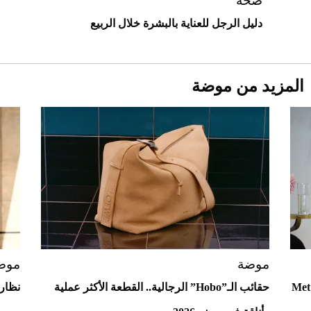
صحة
دليل الرجل للعناية بالبشرة خلال الربيع
المزيد من موضة
Aston Martin Valiant: على هوى الأبطال
موضة
موض
ع إلى "آفاق" Met Gala
حقائب الـ”Hobo” الرجالية.. القطعة الأكثر عملية
نظارا