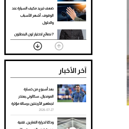
ضعف تبريد مكيف السيارة عند
الوقوف.. أشهر الأسباب
والحلول
7 نصائح لاختيار لون البنطلون
المناسب للقميص الأسود
نرى المستقبل من خلال
تصميماتنا.. كيف حجزت 1886
آخر الأخبار
مكانها في عالم الأزياء؟
أغلى 10 عطور في العالم للرجال
تمنحك فخامة استثنائية
بعد أسبوع من خسارة
المونديال.. سكالوني يعتذر
Aston Martin Valiant: على
لجماهير الأرجنتين برسالة مؤثرة
هوى الأبطال
2026-07-27
أفضل تدريج للشعر الطويل
وداعًا لحرارة التمارين.. تقنية
لإطلالة جريئة وعصرية