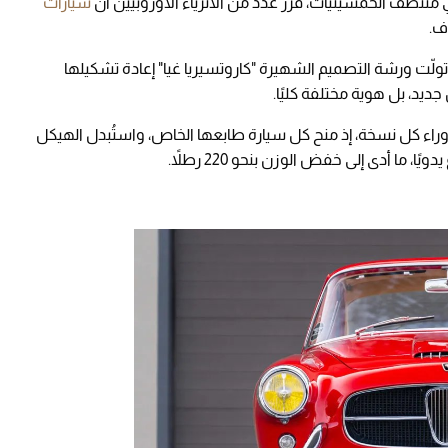
 منتصف الخمسينيات، قرر عدد من الأثرياء الأوروبيين أن
سيارات
 تولّت ورشة التصميم الشهيرة "كاروتسيريا غيا" إعادة تشكيلها
جديد، بل هوية مختلفة كليًا.
اء كل نسخة، إذ منح كل سيارة طابعها الخاص، واستُبدل الهيكل
ما أدى إلى خفض الوزن بنحو 220 رطلاً.