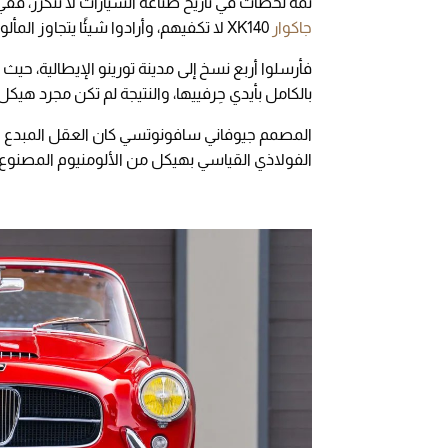
ثمة لحظات في تاريخ صناعة السيارات لا تتكرر، ففي
جاكوار
XK140 لا تكفيهم، وأرادوا شيئًا يتجاوز المألوف.
فأرسلوا أربع نسخ إلى مدينة تورينو الإيطالية، حيث
بالكامل بأيدي حِرفييها، والنتيجة لم تكن مجرد هيكل 
المصمم جيوفاني سافونوتسي كان العقل المبدع ور
الفولاذي القياسي بهيكل من الألومنيوم المصنوع يدويًا، 