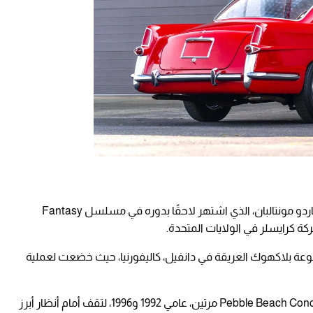
وفي عام 1967 أصبحت في ملكية نجم هوليوود ريكاردو مونتالبان، الذي اشتهر لاحقًا بدوره في مسلسل Fantasy
ة بلاكهوك العريقة في دانفيل، كاليفورنيا، حيث خضعت لعملية
وقد شاركت بعدها في معرض Pebble Beach Concours d'Elegance مرتين، عامي 1992 و1996، لتقف أمام أنظار أبرز