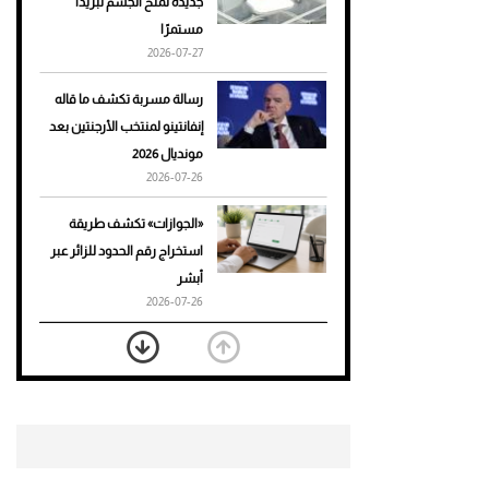
جديدة تمنح الجسم تبريدًا
مستمرًا
أحذية Mary Jane: ترف وأناقة
2026-07-27
للرجال
رسالة مسربة تكشف ما قاله
إنفانتينو لمنتخب الأرجنتين بعد
مونديال 2026
2026-07-26
«الجوازات» تكشف طريقة
استخراج رقم الحدود للزائر عبر
أبشر
2026-07-26
بعد 7 أشهر من تعرضه لحادث
مروع.. جوشوا يفوز على برينغا
بـ"الضربة القاضية" (فيديو)
2026-07-26
موعد صرف حساب المواطن