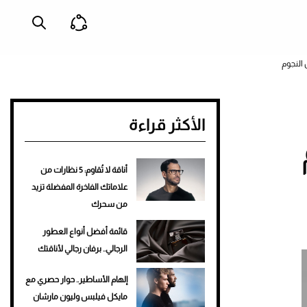
الأكثر قراءة
أناقة لا تُقاوم: 5 نظارات من
علاماتك الفاخرة المفضلة تزيد
من سحرك
قائمة أفضل أنواع العطور
الرجالي.. برفان رجالي لأناقتك
إلهام الأساطير.. حوار حصري مع
مايكل فيلبس وليون مارشان